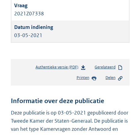
2021Z07338
03-05-2021
Authentieke versie (PDF)
b
Gerelateerd
e
Printen
Delen
s
t
a
n
Informatie over deze publicatie
d
s
Deze publicatie is op 03-05-2021 gepubliceerd door
g
Tweede Kamer der Staten-Generaal. De publicatie is
r
van het type Kamervragen zonder Antwoord en
o