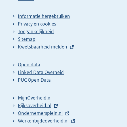
Informatie hergebruiken
Privacy en cookies
Toegankelijkheid
Sitemap
E
Kwetsbaarheid melden
x
t
Open data
e
Linked Data Overheid
r
PUC Open Data
n
e
MijnOverheid.nl
l
E
Rijksoverheid.nl
i
x
E
Ondernemersplein.nl
n
t
x
E
Werkenbijdeoverheid.nl
k