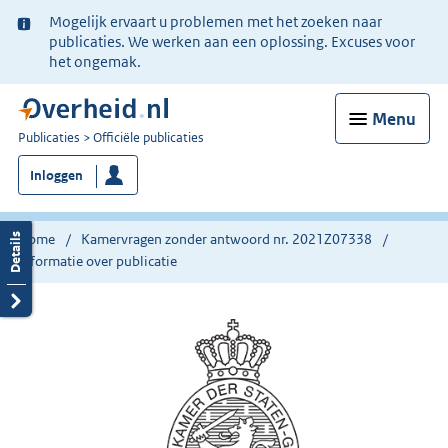
Ter
Mogelijk ervaart u problemen met het zoeken naar
informatie:
publicaties. We werken aan een oplossing. Excuses voor
het ongemak.
Menu
U
Publicaties
Officiële publicaties
bent
Inloggen
nu
hier:
Home
Kamervragen zonder antwoord nr. 2021Z07338
Informatie over publicatie