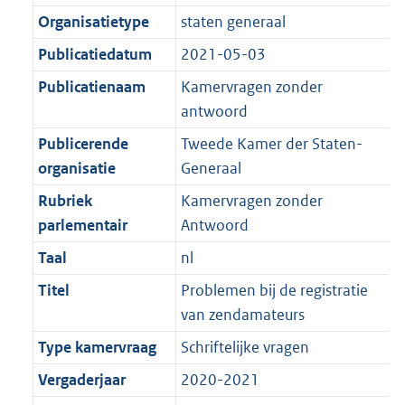
K
2
t
a
Organisatietype
staten generaal
b
K
t
Publicatiedatum
2021-05-03
b
Publicatienaam
Kamervragen zonder
antwoord
Publicerende
Tweede Kamer der Staten-
organisatie
Generaal
Rubriek
Kamervragen zonder
parlementair
Antwoord
Taal
nl
Titel
Problemen bij de registratie
van zendamateurs
Type kamervraag
Schriftelijke vragen
Vergaderjaar
2020-2021