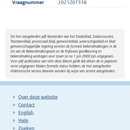
Vraagnummer
2021Z07338
Disclaimer
De hier aangeboden pdf-bestanden van het Staatsblad, Staatscourant,
Tractatenblad, provinciaal blad, gemeenteblad, waterschapsblad en blad
gemeenschappelijke regeling vormen de formele bekendmakingen in de
zin van de Bekendmakingswet en de Rijkswet goedkeuring en
bekendmaking verdragen voor zover ze na 1 juli 2009 zijn uitgegeven.
Voor pdf-publicaties van vóór deze datum geldt dat alleen de in papieren
vorm uitgegeven bladen formele status hebben; de hier aangeboden
elektronische versies daarvan worden bij wijze van service aangeboden.
Over deze website
Contact
English
Help
Zoeken