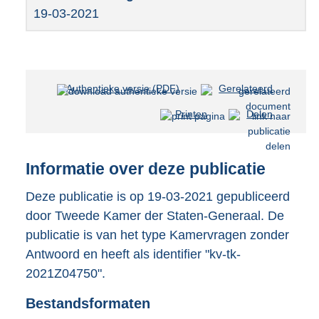
19-03-2021
Authentieke versie (PDF)
b
Gerelateerd
e
Printen
Delen
s
t
a
n
Informatie over deze publicatie
d
s
Deze publicatie is op 19-03-2021 gepubliceerd
g
door Tweede Kamer der Staten-Generaal. De
r
publicatie is van het type Kamervragen zonder
o
Antwoord en heeft als identifier "kv-tk-
o
t
2021Z04750".
t
e
Bestandsformaten
: