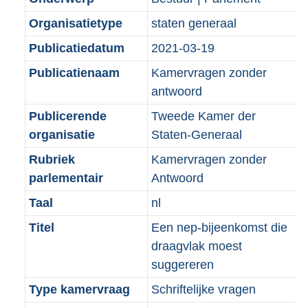
b
Organisatietype
staten generaal
Publicatiedatum
2021-03-19
Publicatienaam
Kamervragen zonder
antwoord
Publicerende
Tweede Kamer der
organisatie
Staten-Generaal
Rubriek
Kamervragen zonder
parlementair
Antwoord
Taal
nl
Titel
Een nep-bijeenkomst die
draagvlak moest
suggereren
Type kamervraag
Schriftelijke vragen