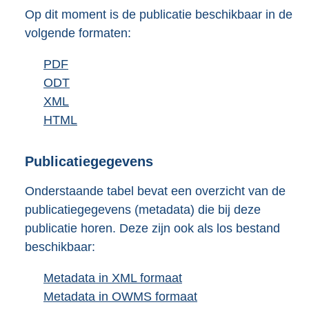
3
Op dit moment is de publicatie beschikbaar in de
5
volgende formaten:
K
b
D
PDF
b
o
D
ODT
e
b
w
o
D
XML
s
b
e
n
w
o
D
HTML
t
e
s
b
l
n
w
o
a
s
t
e
o
l
n
w
n
t
a
s
Publicatiegegevens
a
o
l
n
d
a
n
t
Onderstaande tabel bevat een overzicht van de
d
a
o
l
s
n
d
a
publicatiegegevens (metadata) die bij deze
p
d
a
o
g
d
s
n
publicatie horen. Deze zijn ook als los bestand
u
p
d
a
r
s
g
d
beschikbaar:
b
u
p
d
o
g
r
s
l
b
u
p
o
r
o
g
Metadata in XML formaat
b
i
l
b
u
t
o
o
r
Metadata in OWMS formaat
e
b
c
i
l
b
t
o
t
o