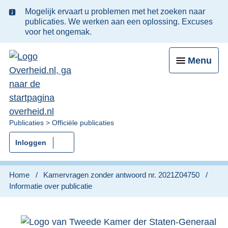
Ter
Mogelijk ervaart u problemen met het zoeken naar
informatie:
publicaties. We werken aan een oplossing. Excuses
voor het ongemak.
Menu
U
Publicaties
Officiële publicaties
bent
Inloggen
nu
hier:
Home
Kamervragen zonder antwoord nr. 2021Z04750
Informatie over publicatie