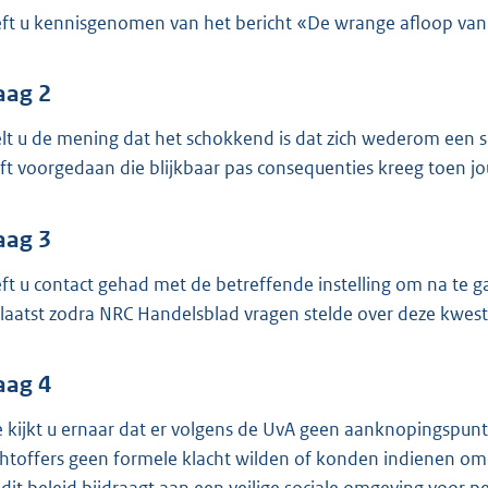
o
ft u kennisgenomen van het bericht «De wrange afloop van
o
t
t
aag 2
e
lt u de mening dat het schokkend is dat zich wederom een s
:
ft voorgedaan die blijkbaar pas consequenties kreeg toen jo
4
1
aag 3
K
b
ft u contact gehad met de betreffende instelling om na te g
laatst zodra NRC Handelsblad vragen stelde over deze kwesti
aag 4
 kijkt u ernaar dat er volgens de UvA geen aanknopingspu
chtoffers geen formele klacht wilden of konden indienen om