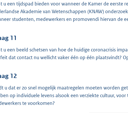
t u een tijdspad bieden voor wanneer de Kamer de eerste re
erlandse Akademie van Wetenschappen (KNAW) onderzoeksc
neer studenten, medewerkers en promovendi hiervan de eer
aag 11
t u een beeld schetsen van hoe de huidige coronacrisis impac
 feit dat contact nu wellicht vaker één op één plaatsvindt?
aag 12
dt u dat er zo snel mogelijk maatregelen moeten worden getr
ben op individuele levens alsook een verziekte cultuur, voo
ewerkers te voorkomen?