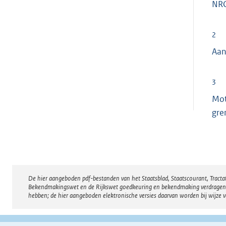
NRC
2
Aan
3
Mot
gre
De hier aangeboden pdf-bestanden van het Staatsblad, Staatscourant, Tract
Disclaimer
Bekendmakingswet en de Rijkswet goedkeuring en bekendmaking verdragen voor
hebben; de hier aangeboden elektronische versies daarvan worden bij wijze 