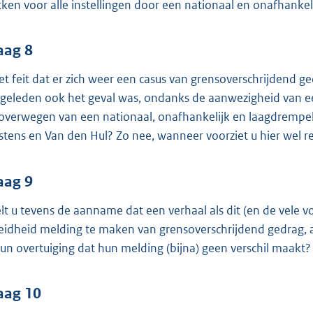
kken voor alle instellingen door een nationaal en onafhankel
aag 8
het feit dat er zich weer een casus van grensoverschrijdend g
d geleden ook het geval was, ondanks de aanwezigheid van 
overwegen van een nationaal, onafhankelijk en laagdrempeli
stens en Van den Hul? Zo nee, wanneer voorziet u hier wel r
aag 9
lt u tevens de aanname dat een verhaal als dit (en de vele 
eidheid melding te maken van grensoverschrijdend gedrag, aa
hun overtuiging dat hun melding (bijna) geen verschil maakt?
aag 10