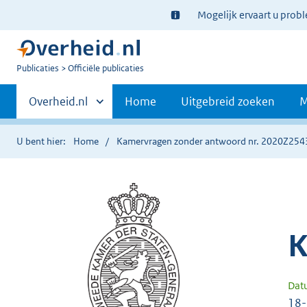
Ter
Mogelijk ervaart u prob
informatie:
U
Publicaties
Officiële publicaties
bent
Primaire
nu
Andere
Overheid.nl
Home
Uitgebreid zoeken
M
hier:
sites
navigatie
binnen
U bent hier:
Home
Kamervragen zonder antwoord nr. 2020Z254
K
Dat
18-