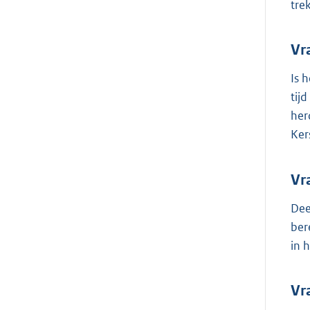
tre
Vr
Is 
tij
her
Ker
Vr
Dee
ber
in 
Vr