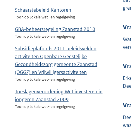
dat
gre
Schaarstebeleid Kantoren
Toon op Lokale wet- en regelgeving
Vr
GBA-beheersregeling Zaanstad 2010
Toon op Lokale wet- en regelgeving
Wat
ver
Subsidieplafonds 2011 beleidsvelden
activiteiten Openbare Geestelijke
Gezondheidszorg gemeente Zaanstad
Vr
(OGGZ) en Vrijwilligersactiviteiten
Erk
Toon op Lokale wet- en regelgeving
Dee
Toeslagenverordening Wet investeren in
jongeren Zaanstad 2009
Vr
Toon op Lokale wet- en regelgeving
Dee
waa