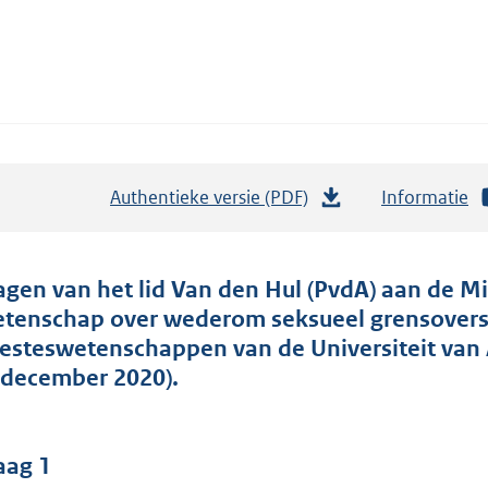
Authentieke versie (PDF)
b
Informatie
e
s
t
agen van het lid Van den Hul (PvdA) aan de Mi
a
tenschap over wederom seksueel grensoversch
n
esteswetenschappen van de Universiteit van
d
 december 2020).
s
g
r
aag 1