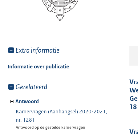
Toon
Extra informatie
meer
van:
Informatie over publicatie
Vr
Toon
Gerelateerd
We
meer
Ge
van:
Antwoord
18
Kamervragen (Aanhangsel) 2020-2021,
nr. 1281
Antwoord op de gestelde kamervragen
Vr