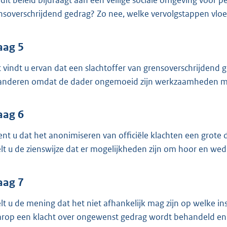
 dit beleid bijdraagt aan een veilige sociale omgeving voor 
nsoverschrijdend gedrag? Zo nee, welke vervolgstappen vloei
aag 5
 vindt u ervan dat een slachtoffer van grensoverschrijdend g
anderen omdat de dader ongemoeid zijn werkzaamheden m
aag 6
ent u dat het anonimiseren van officiële klachten een gro
lt u de zienswijze dat er mogelijkheden zijn om hoor en wed
aag 7
lt u de mening dat het niet afhankelijk mag zijn op welke in
rop een klacht over ongewenst gedrag wordt behandeld en opg