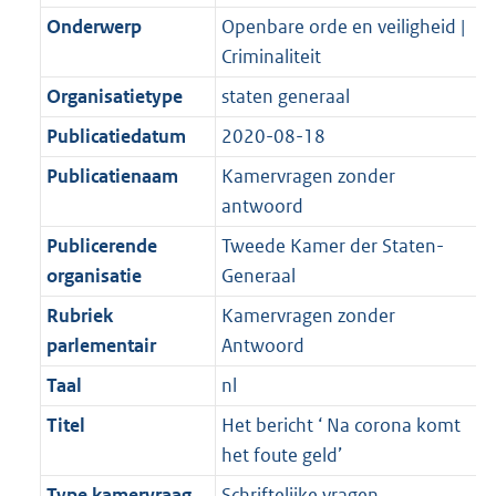
K
2
t
a
Onderwerp
Openbare orde en veiligheid |
b
K
t
Criminaliteit
b
Organisatietype
staten generaal
Publicatiedatum
2020-08-18
Publicatienaam
Kamervragen zonder
antwoord
Publicerende
Tweede Kamer der Staten-
organisatie
Generaal
Rubriek
Kamervragen zonder
parlementair
Antwoord
Taal
nl
Titel
Het bericht ‘ Na corona komt
het foute geld’
Type kamervraag
Schriftelijke vragen