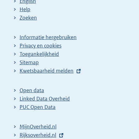
English
Help
Zoeken
Informatie hergebruiken
Privacy en cookies
Toegankelijkheid
Sitemap
E
Kwetsbaarheid melden
x
t
Open data
e
Linked Data Overheid
r
PUC Open Data
n
e
MijnOverheid.nl
l
E
Rijksoverheid.nl
i