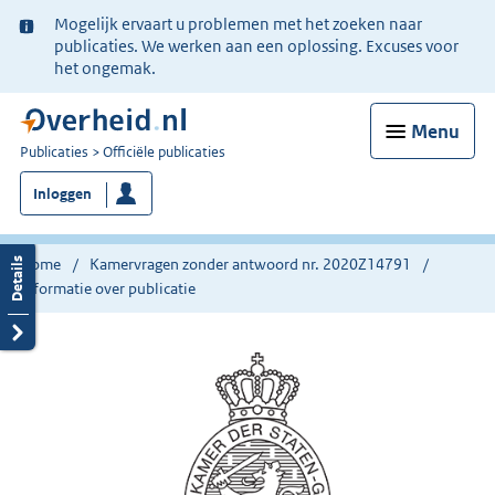
Ter
Mogelijk ervaart u problemen met het zoeken naar
informatie:
publicaties. We werken aan een oplossing. Excuses voor
het ongemak.
Menu
U
Publicaties
Officiële publicaties
bent
Inloggen
nu
hier:
Home
Kamervragen zonder antwoord nr. 2020Z14791
Informatie over publicatie