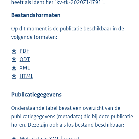
heeft als identifier "kv-tk-2020Z14791".
o
t
Bestandsformaten
t
e
Op dit moment is de publicatie beschikbaar in de
:
4
volgende formaten:
1
K
D
PDF
b
b
o
D
ODT
e
b
w
o
D
XML
s
e
b
n
w
o
D
HTML
t
s
e
b
l
n
w
o
a
t
s
e
o
l
n
w
n
a
t
s
Publicatiegegevens
a
o
l
n
d
n
a
t
Onderstaande tabel bevat een overzicht van de
d
a
o
l
s
d
n
a
publicatiegegevens (metadata) die bij deze publicatie
p
d
a
o
g
s
d
n
horen. Deze zijn ook als los bestand beschikbaar:
u
p
d
a
r
g
s
d
b
u
p
d
o
r
g
s
Metadata in XML formaat
b