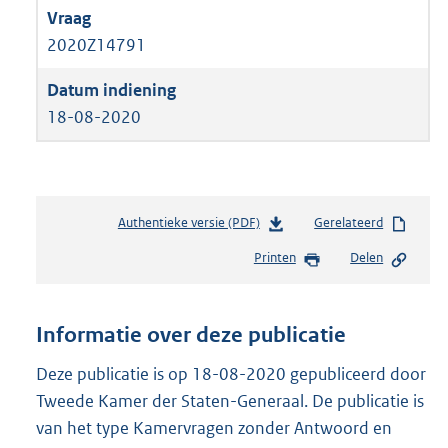
2020Z14791
18-08-2020
Authentieke versie (PDF)
b
Gerelateerd
e
Printen
Delen
s
t
a
n
Informatie over deze publicatie
d
s
Deze publicatie is op 18-08-2020 gepubliceerd door
g
Tweede Kamer der Staten-Generaal. De publicatie is
r
van het type Kamervragen zonder Antwoord en
o