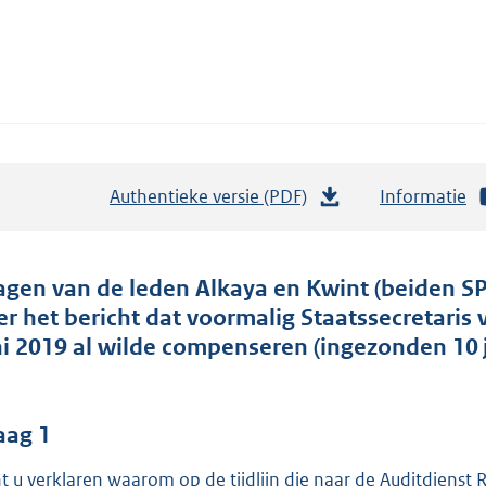
Authentieke versie (PDF)
b
Informatie
e
s
t
agen van de leden Alkaya en Kwint (beiden SP
a
er het bericht dat voormalig Staatssecretaris 
n
ni 2019 al wilde compenseren (ingezonden 10 j
d
s
g
aag 1
r
t u verklaren waarom op de tijdlijn die naar de Auditdienst 