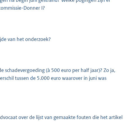
gen na begin juni gestrand? Welke pogingen zijn er
 commissie-Donner I?
ijde van het onderzoek?
 schadevergoeding (à 500 euro per half jaar)? Zo ja,
erschil tussen de 5.000 euro waarover in juni was
vocaat over de lijst van gemaakte fouten die het artikel