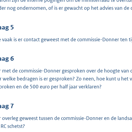
rom zijn de interne pogingen om de ministerraad te overtui
der nog ondernomen, of is er gewacht op het advies van de
aag 5
 vaak is er contact geweest met de commissie-Donner ten t
aag 6
er met de commissie-Donner gesproken over de hoogte van de
r welke bedragen is er gesproken? Zo neen, hoe kunt u het v
proken en de 500 euro per half jaar verklaren?
aag 7
er overleg geweest tussen de commissie-Donner en de landsad
NRC schetst?