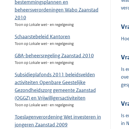
Waa
bestemmingsplannen en
ver
beheersverordeningen Wabo Zaanstad
2010
Toon op Lokale wet- en regelgeving
Vr
Schaarstebeleid Kantoren
Hoe
Toon op Lokale wet- en regelgeving
GBA-beheersregeling Zaanstad 2010
Vr
Toon op Lokale wet- en regelgeving
Is 
Subsidieplafonds 2011 beleidsvelden
ove
activiteiten Openbare Geestelijke
ges
Gezondheidszorg gemeente Zaanstad
(OGGZ) en Vrijwilligersactiviteiten
Vr
Toon op Lokale wet- en regelgeving
Is 
Toeslagenverordening Wet investeren in
in 
jongeren Zaanstad 2009