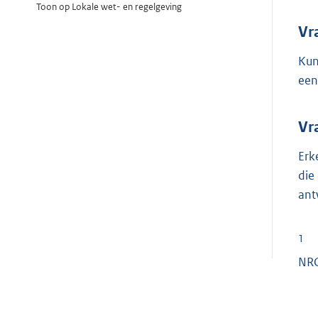
Toon op Lokale wet- en regelgeving
Vr
Kun
een
Vr
Erk
die
ant
1
NRC,