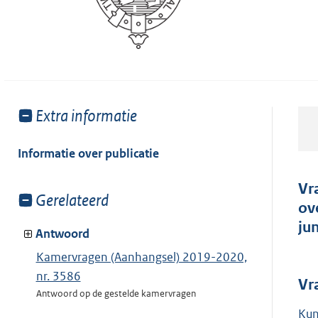
Toon
Extra informatie
meer
van:
Informatie over publicatie
Vr
Toon
Gerelateerd
ov
meer
ju
van:
Antwoord
Kamervragen (Aanhangsel) 2019-2020,
nr. 3586
Vr
Antwoord op de gestelde kamervragen
Kun