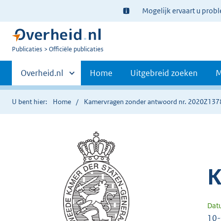
Ter
Mogelijk ervaart u prob
informatie:
U
Publicaties
Officiële publicaties
bent
Primaire
nu
Andere
Overheid.nl
Home
Uitgebreid zoeken
M
hier:
sites
navigatie
binnen
U bent hier:
Home
Kamervragen zonder antwoord nr. 2020Z137
K
Dat
10-