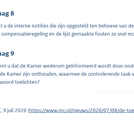
aag 8
t u de interne notities die zijn opgesteld ten behoeve van 
 compensatieregeling en de lijst gemaakte fouten zo snel m
aag 9
ent u dat de Kamer wederom geïnformeerd wordt door onderz
 de Kamer zijn onthouden, waarmee de controlerende taak v
woord toelichten?
 9 juli 2020 (
E
https://www.nrc.nl/nieuws/2020/07/08/de-to
x
t