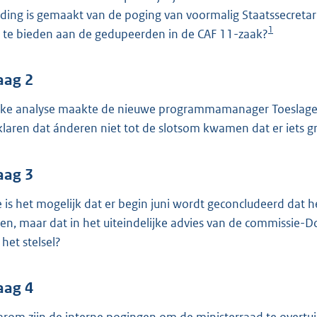
o
ding is gemaakt van de poging van voormalig Staatssecretar
o
1
 te bieden aan de gedupeerden in de CAF 11-zaak?
t
t
e
aag 2
:
ke analyse maakte de nieuwe programmamanager Toeslagen 
4
klaren dat ánderen niet tot de slotsom kwamen dat er iets 
0
K
aag 3
b
 is het mogelijk dat er begin juni wordt geconcludeerd dat 
en, maar dat in het uiteindelijke advies van de commissie-
 het stelsel?
aag 4