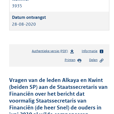
3935
28-08-2020
Authentieke versie (PDF)
b
Informatie
e
Printen
Delen
s
t
a
n
Vragen van de leden Alkaya en Kwint
d
(beiden SP) aan de Staatssecretaris van
s
Financiën over het bericht dat
g
r
voormalig Staatssecretaris van
o
Financiën (de heer Snel) de ouders in
o