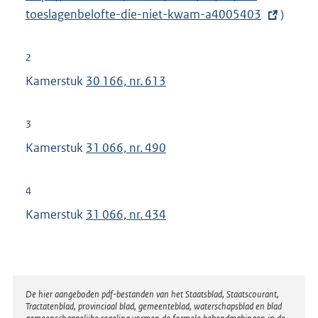
toeslagenbelofte-die-niet-kwam-a4005403
t
)
e
r
2
n
Kamerstuk
30 166, nr. 613
e
l
3
i
Kamerstuk
31 066, nr. 490
n
k
:
4
Kamerstuk
31 066, nr. 434
Disclaimer
De hier aangeboden pdf-bestanden van het Staatsblad, Staatscourant,
Tractatenblad, provinciaal blad, gemeenteblad, waterschapsblad en blad