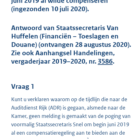
juni 2019 al wilde compenseren
t
(ingezonden 10 juli 2020).
t
e
:
Antwoord van Staatssecretaris Van
4
8
Huffelen (Financiën – Toeslagen en
K
Douane) (ontvangen 28 augustus 2020).
b
Zie ook Aanhangsel Handelingen,
vergaderjaar 2019–2020, nr.
3586
.
Vraag 1
Kunt u verklaren waarom op de tijdlijn die naar de
Auditdienst Rijk (ADR) is gegaan, alsmede naar de
Kamer, geen melding is gemaakt van de poging van
voormalig Staatssecretaris Snel om begin juni 2019
al een compensatieregeling aan te bieden aan de