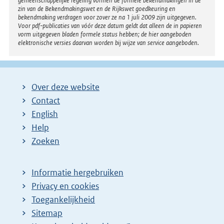
gemeenschappelijke regeling vormen de formele bekendmakingen in de
zin van de Bekendmakingswet en de Rijkswet goedkeuring en
bekendmaking verdragen voor zover ze na 1 juli 2009 zijn uitgegeven.
Voor pdf-publicaties van vóór deze datum geldt dat alleen de in papieren
vorm uitgegeven bladen formele status hebben; de hier aangeboden
elektronische versies daarvan worden bij wijze van service aangeboden.
Over deze website
Contact
English
Help
Zoeken
Informatie hergebruiken
Privacy en cookies
Toegankelijkheid
Sitemap