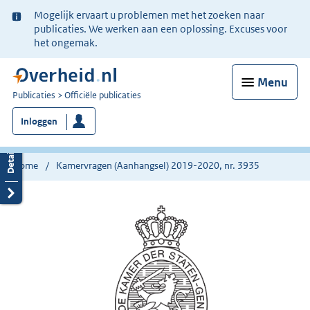
Ter
Mogelijk ervaart u problemen met het zoeken naar
informatie:
publicaties. We werken aan een oplossing. Excuses voor
het ongemak.
Menu
U
Publicaties
Officiële publicaties
bent
Inloggen
nu
hier:
Home
Kamervragen (Aanhangsel) 2019-2020, nr. 3935