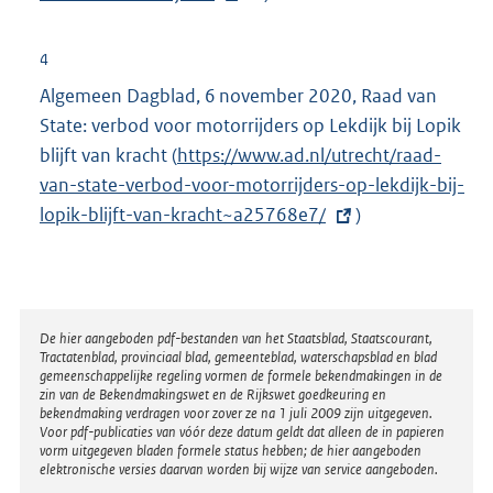
k
r
:
n
4
e
Algemeen Dagblad, 6 november 2020, Raad van
l
State: verbod voor motorrijders op Lekdijk bij Lopik
i
blijft van kracht (
E
https://www.ad.nl/utrecht/raad-
n
van-state-verbod-voor-motorrijders-op-lekdijk-bij-
x
k
lopik-blijft-van-kracht~a25768e7/
t
)
:
e
r
n
e
Disclaimer
De hier aangeboden pdf-bestanden van het Staatsblad, Staatscourant,
Tractatenblad, provinciaal blad, gemeenteblad, waterschapsblad en blad
l
gemeenschappelijke regeling vormen de formele bekendmakingen in de
i
zin van de Bekendmakingswet en de Rijkswet goedkeuring en
bekendmaking verdragen voor zover ze na 1 juli 2009 zijn uitgegeven.
n
Voor pdf-publicaties van vóór deze datum geldt dat alleen de in papieren
k
vorm uitgegeven bladen formele status hebben; de hier aangeboden
elektronische versies daarvan worden bij wijze van service aangeboden.
: