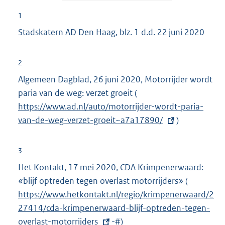
1
Stadskatern AD Den Haag, blz. 1 d.d. 22 juni 2020
2
Algemeen Dagblad, 26 juni 2020, Motorrijder wordt
paria van de weg: verzet groeit
(
E
https://www.ad.nl/auto/motorrijder-wordt-paria-
x
van-de-weg-verzet-groeit~a7a17890/
t
)
e
r
3
n
Het Kontakt, 17 mei 2020, CDA Krimpenerwaard:
e
«blijf optreden tegen overlast motorrijders» (
E
l
https://www.hetkontakt.nl/regio/krimpenerwaard/2
x
i
27414/cda-krimpenerwaard-blijf-optreden-tegen-
t
n
overlast-motorrijders
-#)
e