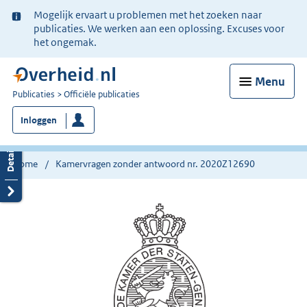
Ter
Mogelijk ervaart u problemen met het zoeken naar
informatie:
publicaties. We werken aan een oplossing. Excuses voor
het ongemak.
Menu
U
Publicaties
Officiële publicaties
bent
Inloggen
nu
hier:
Home
Kamervragen zonder antwoord nr. 2020Z12690