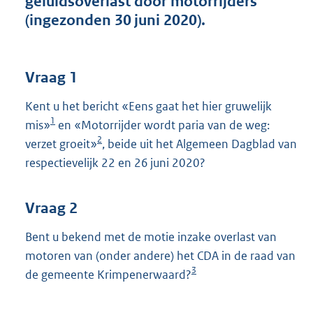
geluidsoverlast door motorrijders
t
(ingezonden 30 juni 2020).
t
e
:
4
Vraag 1
1
K
Kent u het bericht «Eens gaat het hier gruwelijk
b
1
mis»
en «Motorrijder wordt paria van de weg:
2
verzet groeit»
, beide uit het Algemeen Dagblad van
respectievelijk 22 en 26 juni 2020?
Vraag 2
Bent u bekend met de motie inzake overlast van
motoren van (onder andere) het CDA in de raad van
3
de gemeente Krimpenerwaard?