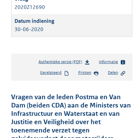
2020Z12690
30-06-2020
Authentieke versie (PDF)
b
Informatie
e
Gerelateerd
Printen
Delen
s
t
a
n
Vragen van de leden Postma en Van
d
Dam (beiden CDA) aan de Ministers van
s
Infrastructuur en Waterstaat en van
g
r
Justitie en Veiligheid over het
o
toenemende verzet tegen
o