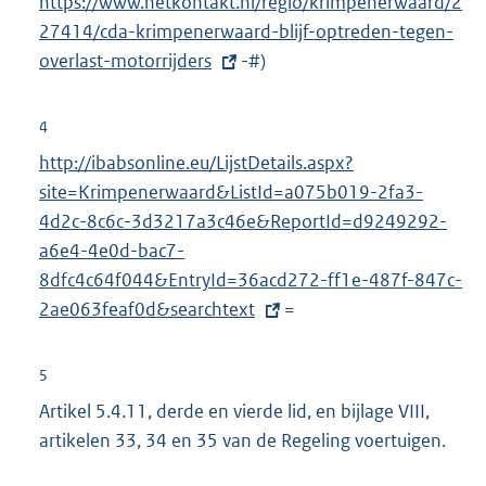
https://www.hetkontakt.nl/regio/krimpenerwaard/2
x
i
27414/cda-krimpenerwaard-blijf-optreden-tegen-
t
n
overlast-motorrijders
-#)
e
k
r
:
n
4
e
E
http://ibabsonline.eu/LijstDetails.aspx?
l
x
site=Krimpenerwaard&ListId=a075b019-2fa3-
i
t
4d2c-8c6c-3d3217a3c46e&ReportId=d9249292-
n
e
a6e4-4e0d-bac7-
k
r
8dfc4c64f044&EntryId=36acd272-ff1e-487f-847c-
:
n
2ae063feaf0d&searchtext
=
e
l
5
i
Artikel 5.4.11, derde en vierde lid, en bijlage VIII,
n
artikelen 33, 34 en 35 van de Regeling voertuigen.
k
: