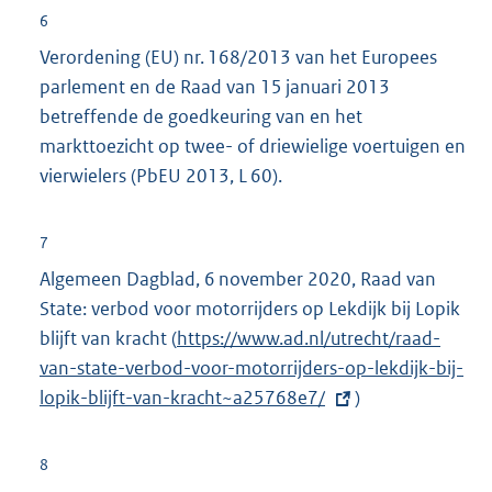
6
Verordening (EU) nr. 168/2013 van het Europees
parlement en de Raad van 15 januari 2013
betreffende de goedkeuring van en het
markttoezicht op twee- of driewielige voertuigen en
vierwielers (PbEU 2013, L 60).
7
Algemeen Dagblad, 6 november 2020, Raad van
State: verbod voor motorrijders op Lekdijk bij Lopik
blijft van kracht (
E
https://www.ad.nl/utrecht/raad-
van-state-verbod-voor-motorrijders-op-lekdijk-bij-
x
lopik-blijft-van-kracht~a25768e7/
t
)
e
r
8
n