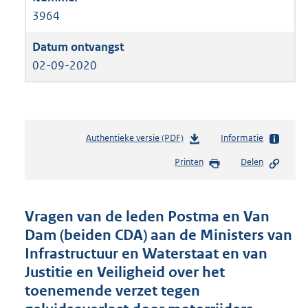
3964
02-09-2020
Authentieke versie (PDF)
b
Informatie
e
Printen
Delen
s
t
a
n
Vragen van de leden Postma en Van
d
Dam (beiden CDA) aan de Ministers van
s
Infrastructuur en Waterstaat en van
g
r
Justitie en Veiligheid over het
o
toenemende verzet tegen
o