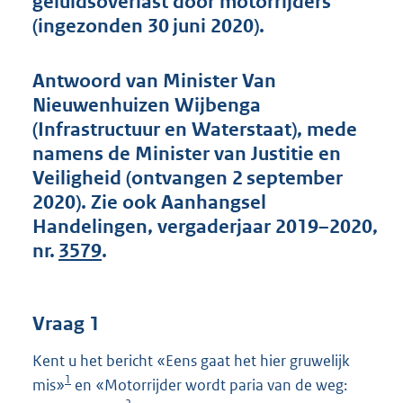
geluidsoverlast door motorrijders
t
(ingezonden 30 juni 2020).
t
e
:
Antwoord van Minister Van
6
0
Nieuwenhuizen Wijbenga
K
(Infrastructuur en Waterstaat), mede
b
namens de Minister van Justitie en
Veiligheid (ontvangen 2 september
2020). Zie ook Aanhangsel
Handelingen, vergaderjaar 2019–2020,
nr.
3579
.
Vraag 1
Kent u het bericht «Eens gaat het hier gruwelijk
1
mis»
en «Motorrijder wordt paria van de weg: