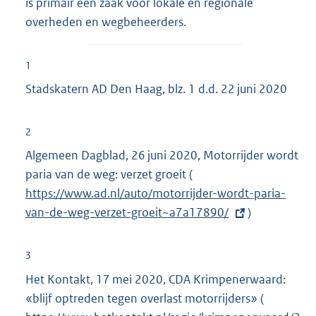
is primair een zaak voor lokale en regionale
overheden en wegbeheerders.
1
Stadskatern AD Den Haag, blz. 1 d.d. 22 juni 2020
2
Algemeen Dagblad, 26 juni 2020, Motorrijder wordt
paria van de weg: verzet groeit
(
E
https://www.ad.nl/auto/motorrijder-wordt-paria-
x
van-de-weg-verzet-groeit~a7a17890/
t
)
e
r
3
n
Het Kontakt, 17 mei 2020, CDA Krimpenerwaard:
e
«blijf optreden tegen overlast motorrijders» (
E
l