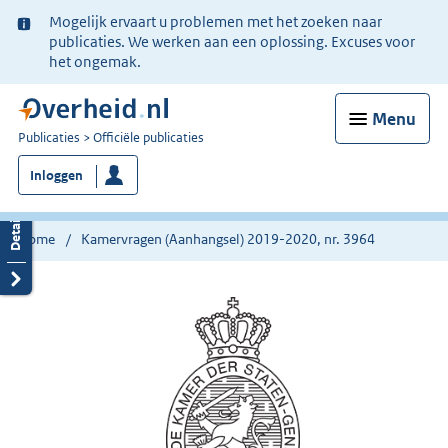
Ter
Mogelijk ervaart u problemen met het zoeken naar
informatie:
publicaties. We werken aan een oplossing. Excuses voor
het ongemak.
Menu
U
Publicaties
Officiële publicaties
bent
Inloggen
nu
hier:
Home
Kamervragen (Aanhangsel) 2019-2020, nr. 3964