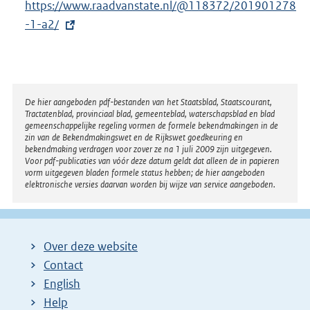
E
https://www.raadvanstate.nl/@118372/201901278
e
x
-1-a2/
l
t
i
e
n
r
k
n
Disclaimer
De hier aangeboden pdf-bestanden van het Staatsblad, Staatscourant,
:
Tractatenblad, provinciaal blad, gemeenteblad, waterschapsblad en blad
e
gemeenschappelijke regeling vormen de formele bekendmakingen in de
l
zin van de Bekendmakingswet en de Rijkswet goedkeuring en
bekendmaking verdragen voor zover ze na 1 juli 2009 zijn uitgegeven.
i
Voor pdf-publicaties van vóór deze datum geldt dat alleen de in papieren
n
vorm uitgegeven bladen formele status hebben; de hier aangeboden
elektronische versies daarvan worden bij wijze van service aangeboden.
k
:
Over deze website
Contact
English
Help