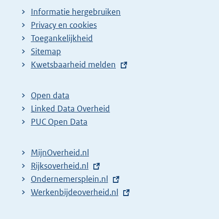
Informatie hergebruiken
Privacy en cookies
Toegankelijkheid
Sitemap
E
Kwetsbaarheid melden
x
t
Open data
e
Linked Data Overheid
r
PUC Open Data
n
e
MijnOverheid.nl
l
E
Rijksoverheid.nl
i
x
E
Ondernemersplein.nl
n
t
x
E
Werkenbijdeoverheid.nl
k
e
t
x
:
r
e
t