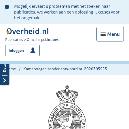
Ter
Mogelijk ervaart u problemen met het zoeken naar
informatie:
publicaties. We werken aan een oplossing. Excuses voor
het ongemak.
Menu
U
Publicaties
Officiële publicaties
bent
Inloggen
nu
hier:
Home
Kamervragen zonder antwoord nr. 2020Z05925