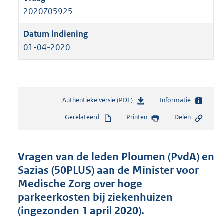
2020Z05925
01-04-2020
Authentieke versie (PDF)
b
Informatie
e
Gerelateerd
Printen
Delen
s
t
a
n
Vragen van de leden Ploumen (PvdA) en
d
Sazias (50PLUS) aan de Minister voor
s
Medische Zorg over hoge
g
r
parkeerkosten bij ziekenhuizen
o
(ingezonden 1 april 2020).
o