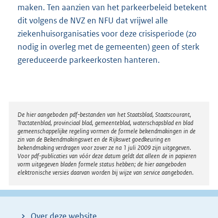
maken. Ten aanzien van het parkeerbeleid betekent
dit volgens de NVZ en NFU dat vrijwel alle
ziekenhuisorganisaties voor deze crisisperiode (zo
nodig in overleg met de gemeenten) geen of sterk
gereduceerde parkeerkosten hanteren.
Disclaimer
De hier aangeboden pdf-bestanden van het Staatsblad, Staatscourant,
Tractatenblad, provinciaal blad, gemeenteblad, waterschapsblad en blad
gemeenschappelijke regeling vormen de formele bekendmakingen in de
zin van de Bekendmakingswet en de Rijkswet goedkeuring en
bekendmaking verdragen voor zover ze na 1 juli 2009 zijn uitgegeven.
Voor pdf-publicaties van vóór deze datum geldt dat alleen de in papieren
vorm uitgegeven bladen formele status hebben; de hier aangeboden
elektronische versies daarvan worden bij wijze van service aangeboden.
Over deze website