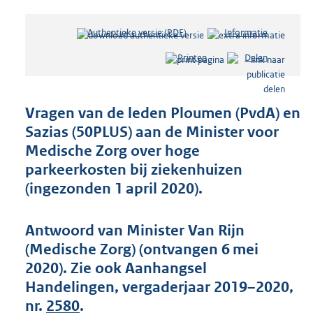
Authentieke versie (PDF)
b
Informatie
e
Printen
Delen
s
t
a
n
Vragen van de leden Ploumen (PvdA) en
d
Sazias (50PLUS) aan de Minister voor
s
Medische Zorg over hoge
g
r
parkeerkosten bij ziekenhuizen
o
(ingezonden 1 april 2020).
o
t
t
Antwoord van Minister Van Rijn
e
(Medische Zorg) (ontvangen 6 mei
:
2020). Zie ook Aanhangsel
3
7
Handelingen, vergaderjaar 2019–2020,
K
nr.
2580
.
b