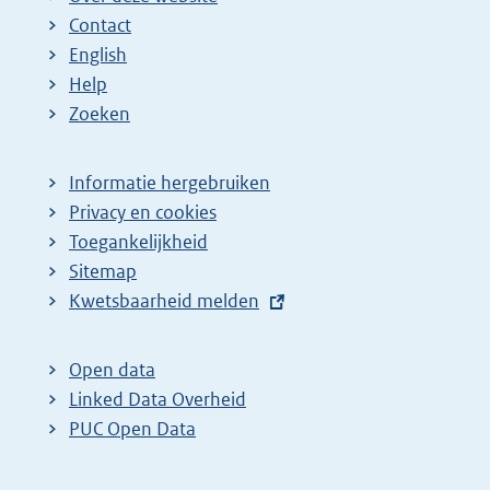
Contact
English
Help
Zoeken
Informatie hergebruiken
Privacy en cookies
Toegankelijkheid
Sitemap
E
Kwetsbaarheid melden
x
t
Open data
e
Linked Data Overheid
r
PUC Open Data
n
e