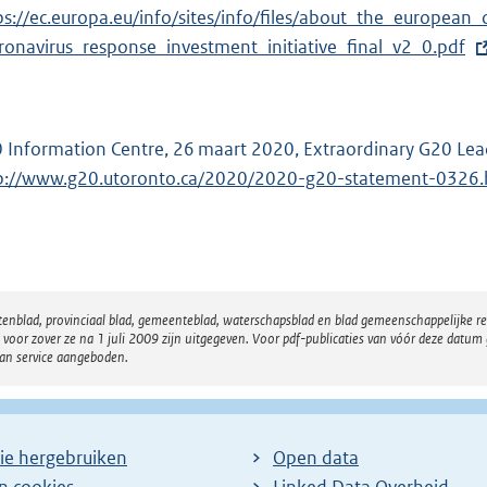
ps://ec.europa.eu/info/sites/info/files/about_the_europe
ronavirus_response_investment_initiative_final_v2_0.pdf
 Information Centre, 26 maart 2020, Extraordinary G20 Le
p://www.g20.utoronto.ca/2020/2020-g20-statement-0326.
atenblad, provinciaal blad, gemeenteblad, waterschapsblad en blad gemeenschappelijke 
 zover ze na 1 juli 2009 zijn uitgegeven. Voor pdf-publicaties van vóór deze datum g
van service aangeboden.
ie hergebruiken
Open data
en cookies
Linked Data Overheid