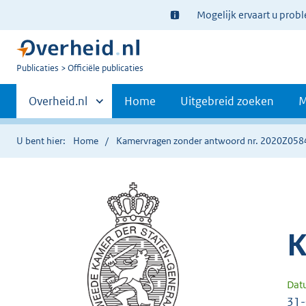
Ter
Mogelijk ervaart u prob
informatie:
U
Publicaties
Officiële publicaties
bent
Primaire
nu
Andere
Overheid.nl
Home
Uitgebreid zoeken
M
hier:
sites
navigatie
binnen
U bent hier:
Home
Kamervragen zonder antwoord nr. 2020Z058
K
Dat
31-