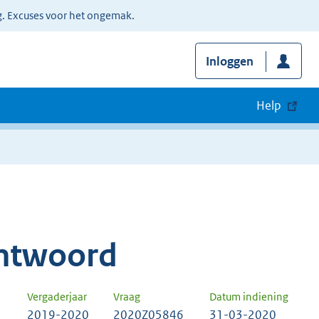
g. Excuses voor het ongemak.
Inloggen
Help
ntwoord
Vergaderjaar
Vraag
Datum indiening
2019-2020
2020Z05846
31-03-2020