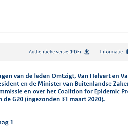
Authentieke versie (PDF)
b
Informatie
e
s
t
agen van de leden Omtzigt, Van Helvert en Va
a
esident en de Minister van Buitenlandse Zak
n
mmissie en over het Coalition for Epidemic Pr
d
n de G20 (ingezonden 31 maart 2020).
s
g
r
aag 1