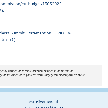
e
an_commission/eu_budget/13032020_-
x
l
).
t
i
e
n
r
k
n
aders» Summit: Statement on COVID-19(
E
:
e
html
).
x
l
t
i
e
n
r
k
n
:
regeling vormen de formele bekendmakingen in de zin van de
e
eldt dat alleen de in papieren vorm uitgegeven bladen formele status
l
i
n
k
MijnOverheid.nl
:
E
Rijksoverheid.nl