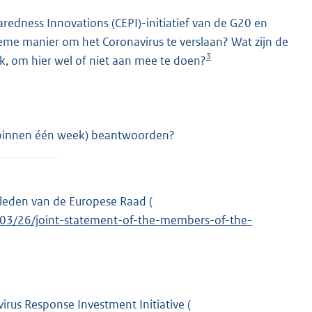
aredness Innovations (CEPI)-initiatief van de G20 en
ieme manier om het Coronavirus te verslaan? Wat zijn de
3
, om hier wel of niet aan mee te doen?
st binnen één week) beantwoorden?
 leden van de Europese Raad (
E
0/03/26/joint-statement-of-the-members-of-the-
x
t
e
r
n
irus Response Investment Initiative (
E