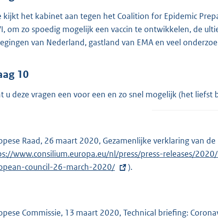
 kijkt het kabinet aan tegen het Coalition for Epidemic Prep
I, om zo spoedig mogelijk een vaccin te ontwikkelen, de ult
egingen van Nederland, gastland van EMA en veel onderzoek
aag 10
t u deze vragen een voor een en zo snel mogelijk (het lief
opese Raad, 26 maart 2020, Gezamenlijke verklaring van de
ps://www.consilium.europa.eu/nl/press/press-releases/202
opean-council-26-march-2020/
).
opese Commissie, 13 maart 2020, Technical briefing: Coronav