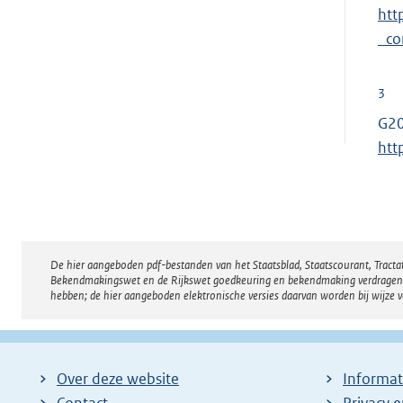
htt
_co
3
G20
htt
De hier aangeboden pdf-bestanden van het Staatsblad, Staatscourant, Tract
Disclaimer
Bekendmakingswet en de Rijkswet goedkeuring en bekendmaking verdragen voor
hebben; de hier aangeboden elektronische versies daarvan worden bij wijze 
Over deze website
Informat
Contact
Privacy 