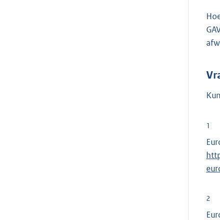
Hoe
GAV
afw
Vr
Kun
1
Eur
htt
eur
2
Eur