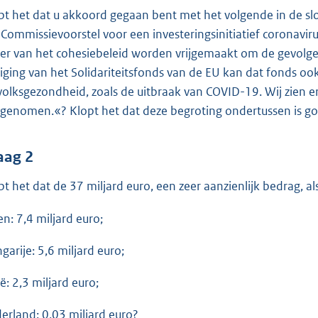
o
pt het dat u akkoord gegaan bent met het volgende in de slo
o
 Commissievoorstel voor een investeringsinitiatief coronavir
t
er van het cohesiebeleid worden vrijgemaakt om de gevolgen
t
ziging van het Solidariteitsfonds van de EU kan dat fonds o
e
volksgezondheid, zoals de uitbraak van COVID-19. Wij zien e
:
genomen.«? Klopt het dat deze begroting ondertussen is go
4
1
K
aag 2
b
pt het dat de 37 miljard euro, een zeer aanzienlijk bedrag, al
en: 7,4 miljard euro;
garije: 5,6 miljard euro;
ië: 2,3 miljard euro;
erland: 0,03 miljard euro?