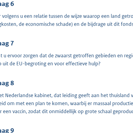
aag 6
er volgens u een relatie tussen de wijze waarop een land getr
gkosten, de economische schade) en de bijdrage uit dit fond
aag 7
t u ervoor zorgen dat de zwaarst getroffen gebieden en reg
p uit de EU-begroting en voor effectieve hulp?
aag 8
het Nederlandse kabinet, dat leiding geeft aan het thuisland
eid om met een plan te komen, waarbij er massaal productie
r een vaccin, zodat dit onmiddellijk op grote schaal geprod
aag 9