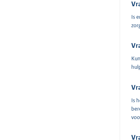
Vr
Is 
zor
Vr
Kun
hul
Vr
Is 
ber
voo
Vr