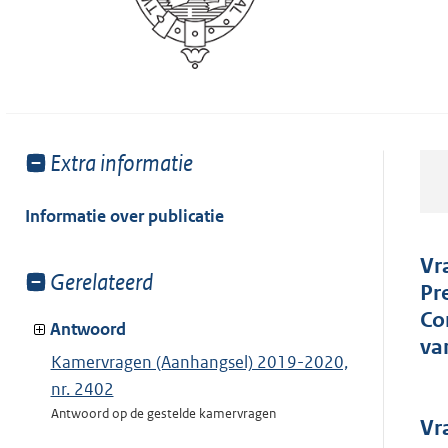
Toon
Extra informatie
meer
van:
Informatie over publicatie
Vr
Toon
Gerelateerd
Pr
meer
Co
van:
Antwoord
va
Kamervragen (Aanhangsel) 2019-2020,
nr. 2402
Antwoord op de gestelde kamervragen
Vr