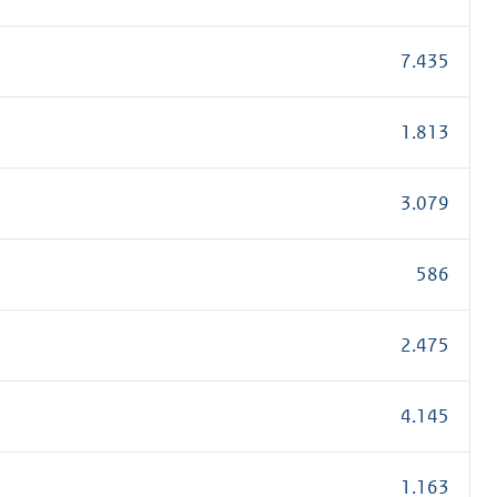
7.435
1.813
3.079
586
2.475
4.145
1.163