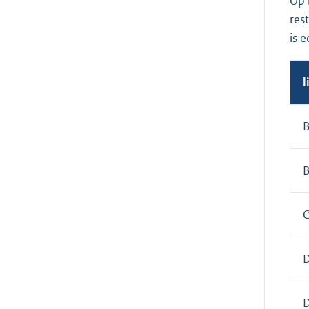
Op 
res
is 
l
B
B
C
D