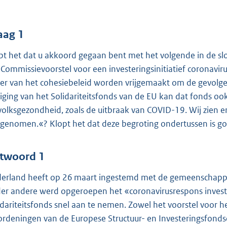
o
o
t
aag 1
t
pt het dat u akkoord gegaan bent met het volgende in de slo
e
 Commissievoorstel voor een investeringsinitiatief coronavir
:
er van het cohesiebeleid worden vrijgemaakt om de gevolgen
5
ziging van het Solidariteitsfonds van de EU kan dat fonds o
9
volksgezondheid, zoals de uitbraak van COVID-19. Wij zien e
genomen.«? Klopt het dat deze begroting ondertussen is go
b
twoord 1
erland heeft op 26 maart ingestemd met de gemeenschappel
er andere werd opgeroepen het «coronavirusrespons investeri
idariteitsfonds snel aan te nemen. Zowel het voorstel voor he
ordeningen van de Europese Structuur- en Investeringsfondsen 