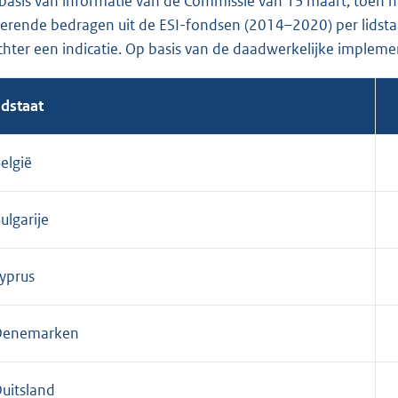
basis van informatie van de Commissie van 13 maart, toen h
terende bedragen uit de ESI-fondsen (2014–2020) per lidstaa
echter een indicatie. Op basis van de daadwerkelijke impleme
idstaat
elgië
ulgarije
yprus
Denemarken
uitsland