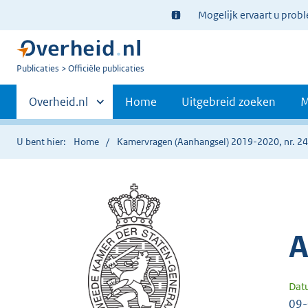
Ter
Mogelijk ervaart u prob
informatie:
U
Publicaties
Officiële publicaties
bent
Primaire
nu
Andere
Overheid.nl
Home
Uitgebreid zoeken
M
hier:
sites
navigatie
binnen
U bent hier:
Home
Kamervragen (Aanhangsel) 2019-2020, nr. 2
A
Dat
09-