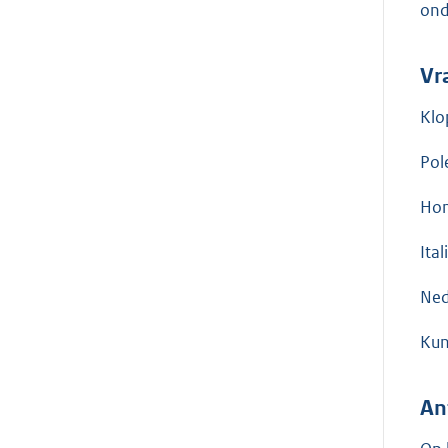
ond
Vr
Klo
Pol
Hon
Ital
Ned
Kun
An