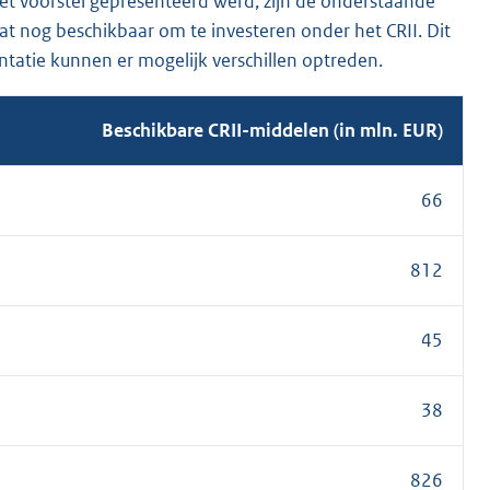
et voorstel gepresenteerd werd, zijn de onderstaande
t nog beschikbaar om te investeren onder het CRII. Dit
ntatie kunnen er mogelijk verschillen optreden.
Beschikbare CRII-middelen (in mln. EUR)
66
812
45
38
826