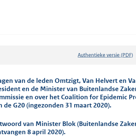
Authentieke versie (PDF)
b
e
s
t
agen van de leden Omtzigt, Van Helvert en Va
a
esident en de Minister van Buitenlandse Zak
n
mmissie en over het Coalition for Epidemic Pr
d
n de G20 (ingezonden 31 maart 2020).
s
g
twoord van Minister Blok (Buitenlandse Zaken
r
ntvangen 8 april 2020).