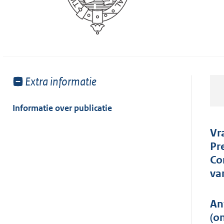
Toon
Extra informatie
meer
van:
Informatie over publicatie
Vr
Pr
Co
va
An
(o