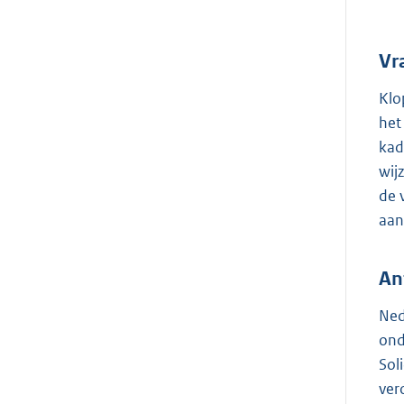
Vr
Klo
het
kad
wij
de 
aan
An
Ned
ond
Sol
ver