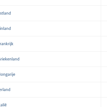
stland
inland
rankrijk
riekenland
ongarije
erland
talië