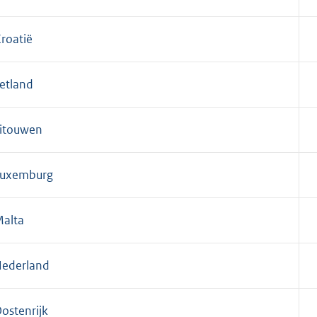
roatië
etland
itouwen
Luxemburg
alta
ederland
ostenrijk