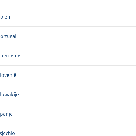
olen
ortugal
Roemenië
lovenië
lowakije
panje
sjechië