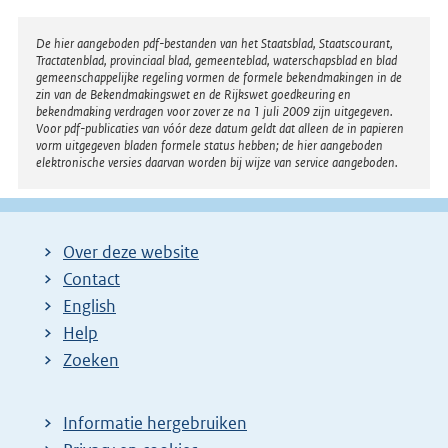
Disclaimer
De hier aangeboden pdf-bestanden van het Staatsblad, Staatscourant,
Tractatenblad, provinciaal blad, gemeenteblad, waterschapsblad en blad
gemeenschappelijke regeling vormen de formele bekendmakingen in de
zin van de Bekendmakingswet en de Rijkswet goedkeuring en
bekendmaking verdragen voor zover ze na 1 juli 2009 zijn uitgegeven.
Voor pdf-publicaties van vóór deze datum geldt dat alleen de in papieren
vorm uitgegeven bladen formele status hebben; de hier aangeboden
elektronische versies daarvan worden bij wijze van service aangeboden.
Over deze website
Contact
English
Help
Zoeken
Informatie hergebruiken