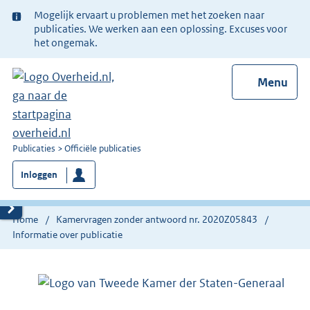
Ter
Mogelijk ervaart u problemen met het zoeken naar
informatie:
publicaties. We werken aan een oplossing. Excuses voor
het ongemak.
Menu
U
Publicaties
Officiële publicaties
bent
Inloggen
nu
hier:
Home
Kamervragen zonder antwoord nr. 2020Z05843
Informatie over publicatie