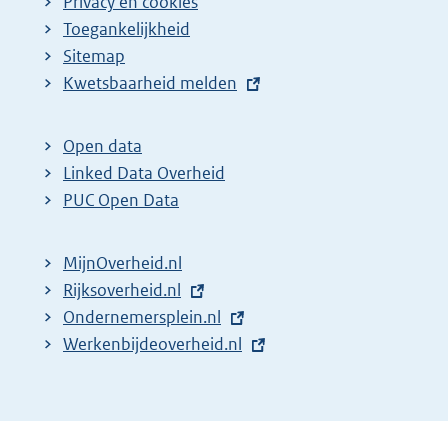
Privacy en cookies
Toegankelijkheid
Sitemap
E
Kwetsbaarheid melden
x
t
Open data
e
Linked Data Overheid
r
PUC Open Data
n
e
MijnOverheid.nl
l
E
Rijksoverheid.nl
i
x
E
Ondernemersplein.nl
n
t
x
E
Werkenbijdeoverheid.nl
k
e
t
x
:
r
e
t
n
r
e