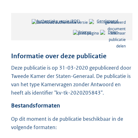
Authentieke versie (PDF)
b
Gerelateerd
e
Printen
Delen
s
t
a
n
Informatie over deze publicatie
d
s
Deze publicatie is op 31-03-2020 gepubliceerd door
g
Tweede Kamer der Staten-Generaal. De publicatie is
r
van het type Kamervragen zonder Antwoord en
o
heeft als identifier "kv-tk-2020Z05843".
o
t
Bestandsformaten
t
e
Op dit moment is de publicatie beschikbaar in de
:
3
volgende formaten:
9
K