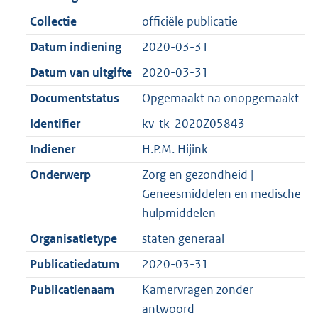
d
n
e
i
t
a
9
7
:
e
Collectie
officiële publicatie
s
d
i
e
i
t
K
K
4
:
g
s
Datum indiening
2020-03-31
n
i
e
i
b
b
K
8
r
g
f
n
i
e
b
K
Datum van uitgifte
2020-03-31
o
r
o
f
n
i
b
Documentstatus
Opgemaakt na onopgemaakt
o
o
r
o
f
n
t
o
Identifier
kv-tk-2020Z05843
m
r
o
f
t
t
a
m
r
o
Indiener
H.P.M. Hijink
e
t
a
a
m
r
Onderwerp
Zorg en gezondheid |
:
e
t
a
a
m
Geneesmiddelen en medische
2
:
t
a
a
hulpmiddelen
K
2
t
a
b
K
Organisatietype
staten generaal
t
b
Publicatiedatum
2020-03-31
Publicatienaam
Kamervragen zonder
antwoord