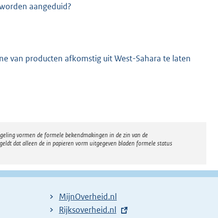
o worden aangeduid?
ane van producten afkomstig uit West-Sahara te laten
regeling vormen de formele bekendmakingen in de zin van de
eldt dat alleen de in papieren vorm uitgegeven bladen formele status
MijnOverheid.nl
E
Rijksoverheid.nl