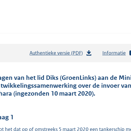
Authentieke versie (PDF)
b
Informatie
e
s
t
agen van het lid Diks (GroenLinks) aan de Min
a
twikkelingssamenwerking over de invoer van e
n
hara (ingezonden 10 maart 2020).
d
s
g
aag 1
r
pt het dat op of omstreeks 5 maart 2020 een tankerschip m