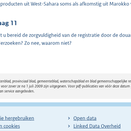
 producten uit West-Sahara soms als afkomstig uit Marokk
aag 11
t u bereid de zorgvuldigheid van de registratie door de dou
erzoeken? Zo nee, waarom niet?
atenblad, provinciaal blad, gemeenteblad, waterschapsblad en blad gemeenschappelijke 
 zover ze na 1 juli 2009 zijn uitgegeven. Voor pdf-publicaties van vóór deze datum g
van service aangeboden.
ie hergebruiken
Open data
en cookies
Linked Data Overheid