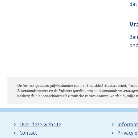
dat
Vr
Ben
ond
De hier aangeboden pdf-bestanden van het Staatsblad, Staatscourant, Tract
Disclaimer
Bekendmakingswet en de Rijkswet goedkeuring en bekendmaking verdragen voor
hebben; de hier aangeboden elektronische versies daarvan worden bij wijze 
Over deze website
Informat
Contact
Privacy 