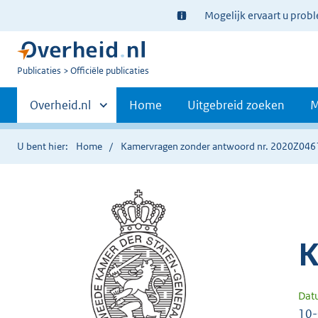
Ter
Mogelijk ervaart u prob
informatie:
U
Publicaties
Officiële publicaties
bent
Primaire
nu
Andere
Overheid.nl
Home
Uitgebreid zoeken
M
hier:
sites
navigatie
binnen
U bent hier:
Home
Kamervragen zonder antwoord nr. 2020Z046
K
Dat
10-