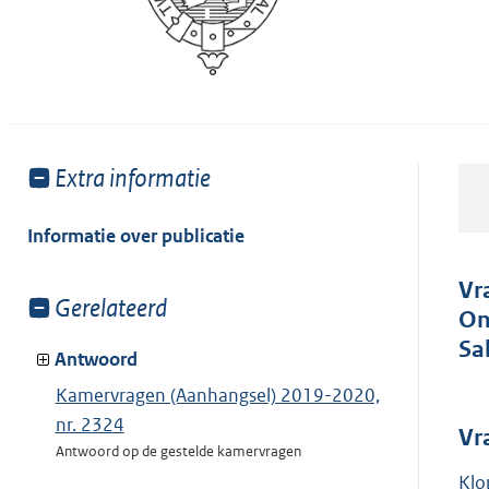
Toon
Extra informatie
meer
van:
Informatie over publicatie
Vr
Toon
Gerelateerd
On
meer
Sa
van:
Antwoord
Kamervragen (Aanhangsel) 2019-2020,
nr. 2324
Vr
Antwoord op de gestelde kamervragen
Klo