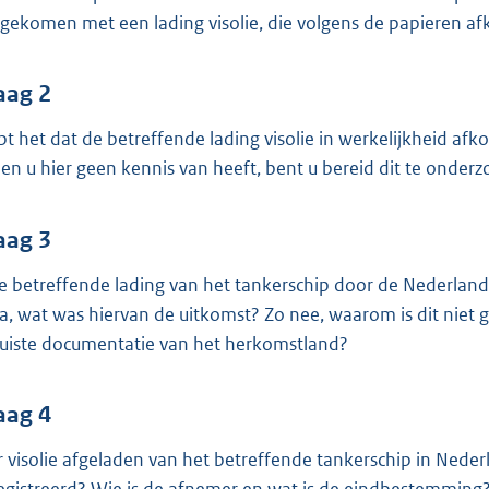
o
gekomen met een lading visolie, die volgens de papieren af
o
t
t
aag 2
e
pt het dat de betreffende lading visolie in werkelijkheid afk
:
ien u hier geen kennis van heeft, bent u bereid dit te onde
3
9
aag 3
K
b
de betreffende lading van het tankerschip door de Nederlan
ja, wat was hiervan de uitkomst? Zo nee, waarom is dit niet
juiste documentatie van het herkomstland?
aag 4
er visolie afgeladen van het betreffende tankerschip in Neder