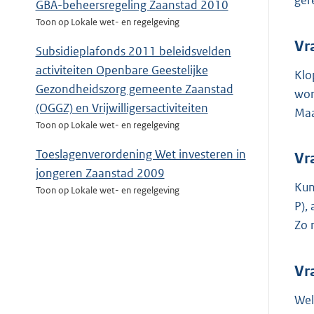
ger
GBA-beheersregeling Zaanstad 2010
Toon op Lokale wet- en regelgeving
Vr
Subsidieplafonds 2011 beleidsvelden
activiteiten Openbare Geestelijke
Klo
Gezondheidszorg gemeente Zaanstad
wor
(OGGZ) en Vrijwilligersactiviteiten
Maa
Toon op Lokale wet- en regelgeving
Toeslagenverordening Wet investeren in
Vr
jongeren Zaanstad 2009
Kun
Toon op Lokale wet- en regelgeving
P),
Zo 
Vr
Wel