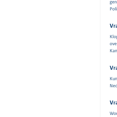
gen
Pol
Vr
Klo
ove
Kam
Vr
Kun
Ned
Vr
Wor