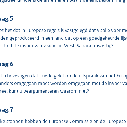
egistreerd? Wie is de afnemer en wat is de eindbestemming
aag 5
pt het dat in Europese regels is vastgelegd dat visolie voor
den geproduceerd in een land dat op een goedgekeurde lijst 
kt dit de invoer van visolie uit West-Sahara onwettig?
aag 6
t u bevestigen dat, mede gelet op de uitspraak van het Eur
 anders omgegaan moet worden omgegaan met de invoer van
nee, kunt u beargumenteren waarom niet?
aag 7
ke stappen hebben de Europese Commissie en de Europese D