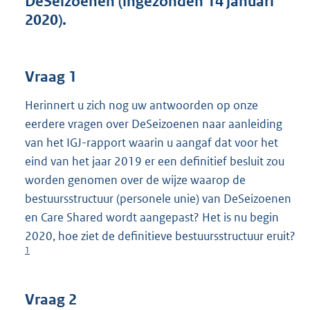
DeSeizoenen (ingezonden 14 januari
t
2020).
t
e
:
4
Vraag 1
0
K
Herinnert u zich nog uw antwoorden op onze
b
eerdere vragen over DeSeizoenen naar aanleiding
van het IGJ-rapport waarin u aangaf dat voor het
eind van het jaar 2019 er een definitief besluit zou
worden genomen over de wijze waarop de
bestuursstructuur (personele unie) van DeSeizoenen
en Care Shared wordt aangepast? Het is nu begin
2020, hoe ziet de definitieve bestuursstructuur eruit?
1
Vraag 2