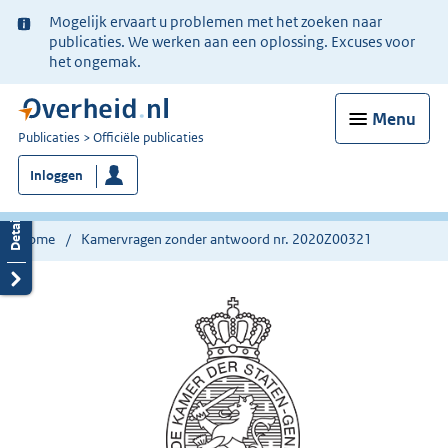
Ter
Mogelijk ervaart u problemen met het zoeken naar
informatie:
publicaties. We werken aan een oplossing. Excuses voor
het ongemak.
Menu
U
Publicaties
Officiële publicaties
bent
Inloggen
nu
hier:
Home
Kamervragen zonder antwoord nr. 2020Z00321