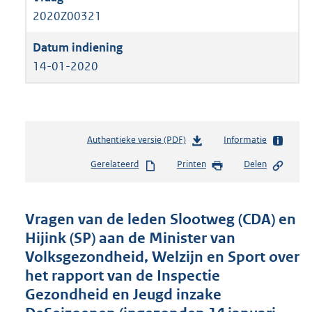
2020Z00321
14-01-2020
Authentieke versie (PDF)
b
Informatie
e
Gerelateerd
Printen
Delen
s
t
a
n
Vragen van de leden Slootweg (CDA) en
d
Hijink (SP) aan de Minister van
s
Volksgezondheid, Welzijn en Sport over
g
r
het rapport van de Inspectie
o
Gezondheid en Jeugd inzake
o