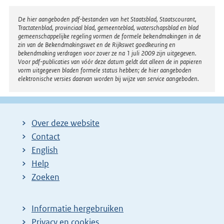
Disclaimer
De hier aangeboden pdf-bestanden van het Staatsblad, Staatscourant,
Tractatenblad, provinciaal blad, gemeenteblad, waterschapsblad en blad
gemeenschappelijke regeling vormen de formele bekendmakingen in de
zin van de Bekendmakingswet en de Rijkswet goedkeuring en
bekendmaking verdragen voor zover ze na 1 juli 2009 zijn uitgegeven.
Voor pdf-publicaties van vóór deze datum geldt dat alleen de in papieren
vorm uitgegeven bladen formele status hebben; de hier aangeboden
elektronische versies daarvan worden bij wijze van service aangeboden.
Over deze website
Contact
English
Help
Zoeken
Informatie hergebruiken
Privacy en cookies