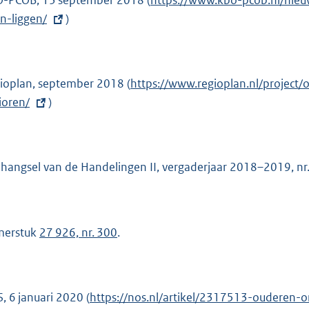
-PCOB, 13 september 2018 (
E
https://www.kbo-pcob.nl/nieu
en-liggen/
)
x
t
e
r
ioplan, september 2018 (
E
https://www.regioplan.nl/project
n
ioren/
)
x
e
t
l
e
i
r
hangsel van de Handelingen II, vergaderjaar 2018–2019, nr
n
n
k
e
:
l
merstuk
27 926, nr. 300
.
i
n
k
:
, 6 januari 2020 (
E
https://nos.nl/artikel/2317513-ouderen-