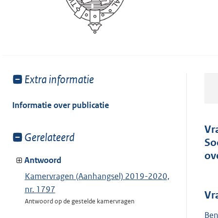
Toon
Extra informatie
meer
van:
Informatie over publicatie
Vr
Toon
Gerelateerd
So
meer
ov
van:
Antwoord
Kamervragen (Aanhangsel) 2019-2020,
nr. 1797
Vr
Antwoord op de gestelde kamervragen
Ben