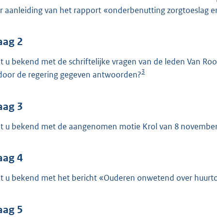
o
r aanleiding van het rapport «onderbenutting zorgtoeslag e
o
t
t
aag 2
e
t u bekend met de schriftelijke vragen van de leden Van R
:
3
door de regering gegeven antwoorden?
4
0
aag 3
K
b
t u bekend met de aangenomen motie Krol van 8 novembe
aag 4
t u bekend met het bericht «Ouderen onwetend over huurtoe
aag 5