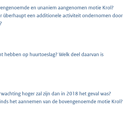
 bovengenoemde en unaniem aangenomen motie Krol?
s er überhaupt een additionele activiteit ondernomen door
?
ht hebben op huurtoeslag? Welk deel daarvan is
wachting hoger zal zijn dan in 2018 het geval was?
n sinds het aannemen van de bovengenoemde motie Krol?