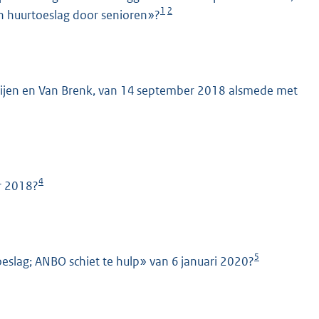
1
2
n huurtoeslag door senioren»?
ooijen en Van Brenk, van 14 september 2018 alsmede met
4
r 2018?
5
slag; ANBO schiet te hulp» van 6 januari 2020?