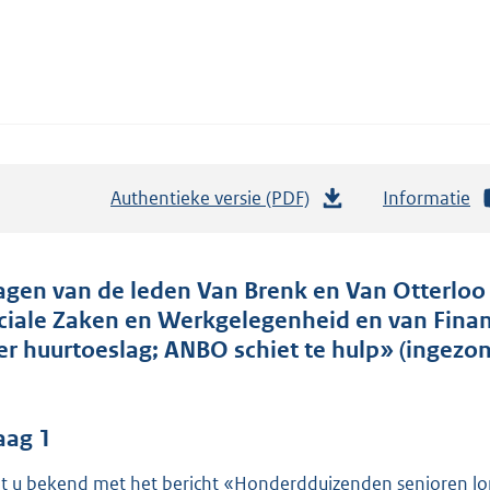
Authentieke versie (PDF)
b
Informatie
e
s
t
agen van de leden Van Brenk en Van Otterloo 
a
ciale Zaken en Werkgelegenheid en van Fina
n
er huurtoeslag; ANBO schiet te hulp» (ingezon
d
s
g
aag 1
r
t u bekend met het bericht «Honderdduizenden senioren lope