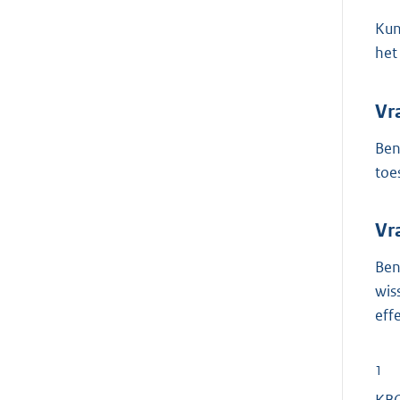
Kun
het
Vr
Ben
toe
Vr
Ben
wis
eff
1