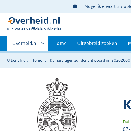
Ter
Mogelijk ervaart u prob
informatie:
U
Publicaties
Officiële publicaties
bent
Primaire
nu
Andere
Overheid.nl
Home
Uitgebreid zoeken
M
hier:
sites
navigatie
binnen
U bent hier:
Home
Kamervragen zonder antwoord nr. 2020Z000
K
Dat
07-