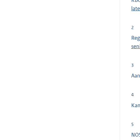
KBO
lat
2
Reg
sen
3
Aan
4
Ka
5
NOS