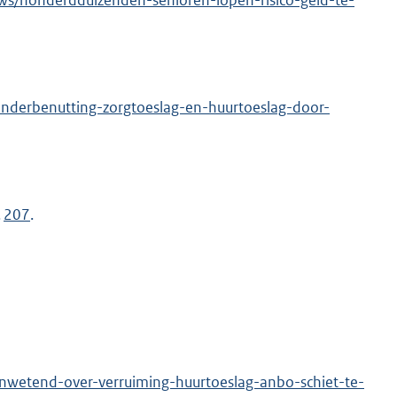
ws/honderdduizenden-senioren-lopen-risico-geld-te-
/onderbenutting-zorgtoeslag-en-huurtoeslag-door-
.
207
.
onwetend-over-verruiming-huurtoeslag-anbo-schiet-te-