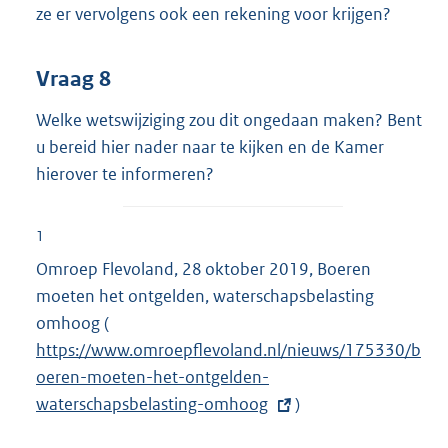
ze er vervolgens ook een rekening voor krijgen?
Vraag 8
Welke wetswijziging zou dit ongedaan maken? Bent
u bereid hier nader naar te kijken en de Kamer
hierover te informeren?
1
Omroep Flevoland, 28 oktober 2019, Boeren
moeten het ontgelden, waterschapsbelasting
omhoog (
E
https://www.omroepflevoland.nl/nieuws/175330/b
x
oeren-moeten-het-ontgelden-
t
waterschapsbelasting-omhoog
e
)
r