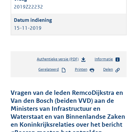
2019Z22232
15-11-2019
Authentieke versie (PDF)
b
Informatie
e
Gerelateerd
Printen
Delen
s
t
a
n
Vragen van de leden RemcoDijkstra en
d
Van den Bosch (beiden VVD) aan de
s
Ministers van Infrastructuur en
g
r
Waterstaat en van Binnenlandse Zaken
o
en Koninkrijksrelaties over het bericht
o