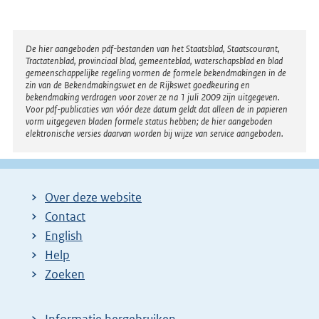
n
e
l
Disclaimer
De hier aangeboden pdf-bestanden van het Staatsblad, Staatscourant,
Tractatenblad, provinciaal blad, gemeenteblad, waterschapsblad en blad
i
gemeenschappelijke regeling vormen de formele bekendmakingen in de
n
zin van de Bekendmakingswet en de Rijkswet goedkeuring en
bekendmaking verdragen voor zover ze na 1 juli 2009 zijn uitgegeven.
k
Voor pdf-publicaties van vóór deze datum geldt dat alleen de in papieren
:
vorm uitgegeven bladen formele status hebben; de hier aangeboden
elektronische versies daarvan worden bij wijze van service aangeboden.
Over deze website
Contact
English
Help
Zoeken
Informatie hergebruiken