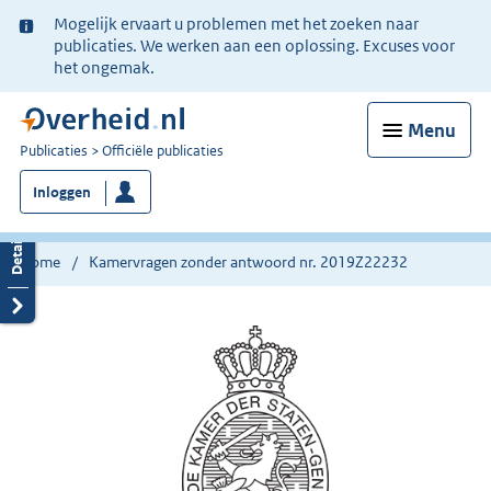
Ter
Mogelijk ervaart u problemen met het zoeken naar
informatie:
publicaties. We werken aan een oplossing. Excuses voor
het ongemak.
Menu
U
Publicaties
Officiële publicaties
bent
Inloggen
nu
hier:
Home
Kamervragen zonder antwoord nr. 2019Z22232