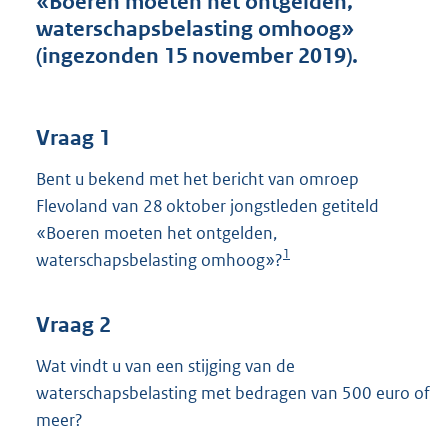
«Boeren moeten het ontgelden,
t
waterschapsbelasting omhoog»
t
e
(ingezonden 15 november 2019).
:
3
9
K
Vraag 1
b
Bent u bekend met het bericht van omroep
Flevoland van 28 oktober jongstleden getiteld
«Boeren moeten het ontgelden,
1
waterschapsbelasting omhoog»?
Vraag 2
Wat vindt u van een stijging van de
waterschapsbelasting met bedragen van 500 euro of
meer?