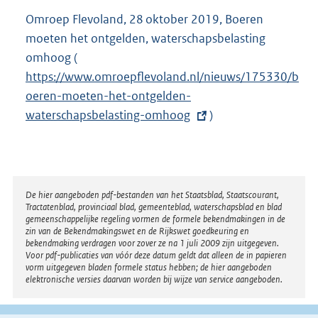
Omroep Flevoland, 28 oktober 2019, Boeren
moeten het ontgelden, waterschapsbelasting
omhoog (
E
https://www.omroepflevoland.nl/nieuws/175330/b
x
oeren-moeten-het-ontgelden-
t
waterschapsbelasting-omhoog
e
)
r
n
e
l
Disclaimer
De hier aangeboden pdf-bestanden van het Staatsblad, Staatscourant,
Tractatenblad, provinciaal blad, gemeenteblad, waterschapsblad en blad
i
gemeenschappelijke regeling vormen de formele bekendmakingen in de
n
zin van de Bekendmakingswet en de Rijkswet goedkeuring en
bekendmaking verdragen voor zover ze na 1 juli 2009 zijn uitgegeven.
k
Voor pdf-publicaties van vóór deze datum geldt dat alleen de in papieren
:
vorm uitgegeven bladen formele status hebben; de hier aangeboden
elektronische versies daarvan worden bij wijze van service aangeboden.