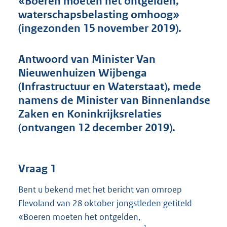
«Boeren moeten het ontgelden,
t
waterschapsbelasting omhoog»
t
e
(ingezonden 15 november 2019).
:
4
4
Antwoord van Minister Van
K
Nieuwenhuizen Wijbenga
b
(Infrastructuur en Waterstaat), mede
namens de Minister van Binnenlandse
Zaken en Koninkrijksrelaties
(ontvangen 12 december 2019).
Vraag 1
Bent u bekend met het bericht van omroep
Flevoland van 28 oktober jongstleden getiteld
«Boeren moeten het ontgelden,