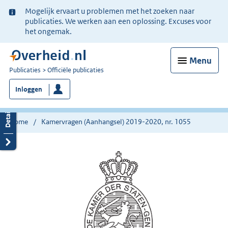
Ter
Mogelijk ervaart u problemen met het zoeken naar
informatie:
publicaties. We werken aan een oplossing. Excuses voor
het ongemak.
Menu
U
Publicaties
Officiële publicaties
bent
Inloggen
nu
hier:
Home
Kamervragen (Aanhangsel) 2019-2020, nr. 1055