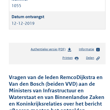
1055
12-12-2019
Authentieke versie (PDF)
b
Informatie
e
Printen
Delen
s
t
a
n
Vragen van de leden RemcoDijkstra en
d
Van den Bosch (beiden VVD) aan de
s
Ministers van Infrastructuur en
g
r
Waterstaat en van Binnenlandse Zaken
o
en Koninkrijksrelaties over het bericht
o