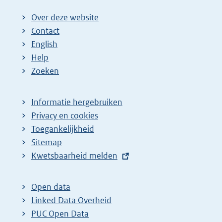
Over deze website
Contact
English
Help
Zoeken
Informatie hergebruiken
Privacy en cookies
Toegankelijkheid
Sitemap
E
Kwetsbaarheid melden
x
t
Open data
e
Linked Data Overheid
r
PUC Open Data