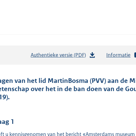
Authentieke versie (PDF)
b
Informatie
e
s
t
agen van het lid MartinBosma (PVV) aan de Mi
a
tenschap over het in de ban doen van de Go
n
19).
d
s
g
aag 1
r
ft u kennisgenomen van het bericht «Amsterdams museum