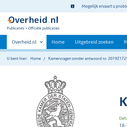
Ter
Mogelijk ervaart u prob
informatie:
U
Publicaties
Officiële publicaties
bent
Primaire
nu
Andere
Overheid.nl
Home
Uitgebreid zoeken
M
hier:
sites
navigatie
binnen
U bent hier:
Home
Kamervragen zonder antwoord nr. 2019Z172
K
Dat
16-