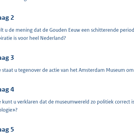
o
o
t
aag 2
t
lt u de mening dat de Gouden Eeuw een schitterende period
e
piratie is voor heel Nederland?
:
3
aag 3
6
K
 staat u tegenover de actie van het Amsterdam Museum om
b
aag 4
 kunt u verklaren dat de museumwereld zo politiek correct 
ologie»?
aag 5