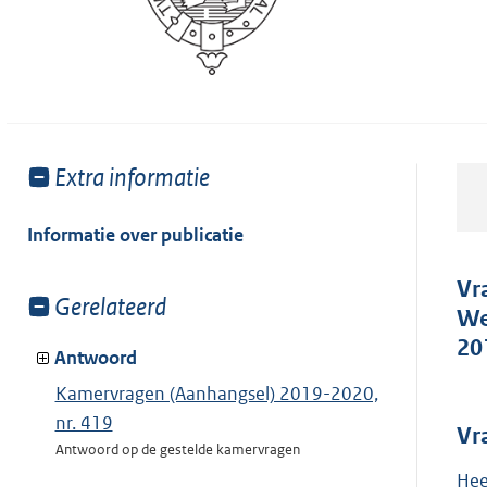
Toon
Extra informatie
meer
van:
Informatie over publicatie
Vr
Toon
Gerelateerd
We
meer
20
van:
Antwoord
Kamervragen (Aanhangsel) 2019-2020,
nr. 419
Vr
Antwoord op de gestelde kamervragen
Hee