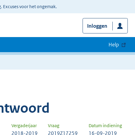
g. Excuses voor het ongemak.
Inloggen
Help
ntwoord
Vergaderjaar
Vraag
Datum indiening
2018-2019
2019Z17259
16-09-2019