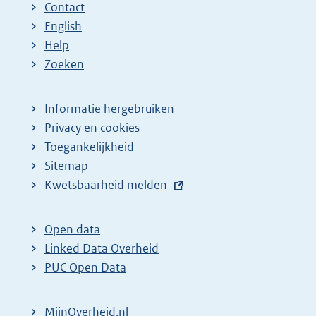
Contact
English
Help
Zoeken
Informatie hergebruiken
Privacy en cookies
Toegankelijkheid
Sitemap
E
Kwetsbaarheid melden
x
t
Open data
e
Linked Data Overheid
r
PUC Open Data
n
e
MijnOverheid.nl