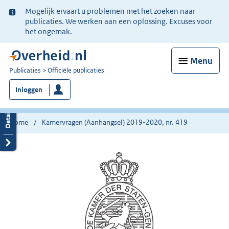
Ter
Mogelijk ervaart u problemen met het zoeken naar
informatie:
publicaties. We werken aan een oplossing. Excuses voor
het ongemak.
Menu
U
Publicaties
Officiële publicaties
bent
Inloggen
nu
hier:
Home
Kamervragen (Aanhangsel) 2019-2020, nr. 419