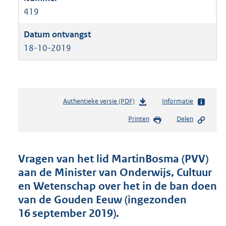
419
18-10-2019
Authentieke versie (PDF)
b
Informatie
e
Printen
Delen
s
t
a
n
Vragen van het lid MartinBosma (PVV)
d
aan de Minister van Onderwijs, Cultuur
s
en Wetenschap over het in de ban doen
g
r
van de Gouden Eeuw (ingezonden
o
16 september 2019).
o