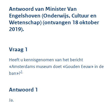
t
t
Antwoord van Minister Van
e
Engelshoven (Onderwijs, Cultuur en
:
Wetenschap) (ontvangen 18 oktober
4
0
2019).
K
b
Vraag 1
Heeft u kennisgenomen van het bericht
«Amsterdams museum doet «Gouden Eeuw» in de
1
ban»?
Antwoord 1
Ja.