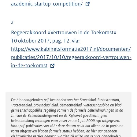
t
academic-startup-competition/
e
r
2
n
Regeerakkoord «Vertrouwen in de Toekomst»
e
10 oktober 2017, pag. 12, via:
E
l
https://www.kabinetsformatie2017.nl/documenten/
x
i
publicaties/2017/10/10/regeerakkoord-vertrouwen-
t
n
in-de-toekomst
e
k
r
:
n
e
l
Disclaimer
De hier aangeboden pdf-bestanden van het Staatsblad, Staatscourant,
Tractatenblad, provinciaal blad, gemeenteblad, waterschapsblad en blad
i
gemeenschappelijke regeling vormen de formele bekendmakingen in de
n
zin van de Bekendmakingswet en de Rijkswet goedkeuring en
bekendmaking verdragen voor zover ze na 1 juli 2009 zijn uitgegeven.
k
Voor pdf-publicaties van vóór deze datum geldt dat alleen de in papieren
:
vorm uitgegeven bladen formele status hebben; de hier aangeboden
elektronische versies daarvan worden bij wijze van service aangeboden.