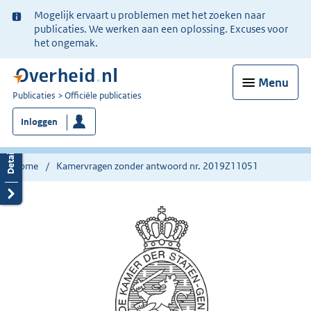
Ter
Mogelijk ervaart u problemen met het zoeken naar
informatie:
publicaties. We werken aan een oplossing. Excuses voor
het ongemak.
Menu
U
Publicaties
Officiële publicaties
bent
Inloggen
nu
hier:
Home
Kamervragen zonder antwoord nr. 2019Z11051