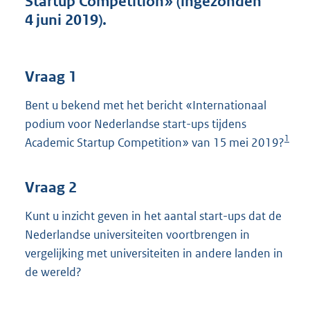
Startup Competition» (ingezonden
t
4 juni 2019).
t
e
:
3
Vraag 1
8
K
Bent u bekend met het bericht «Internationaal
b
podium voor Nederlandse start-ups tijdens
1
Academic Startup Competition» van 15 mei 2019?
Vraag 2
Kunt u inzicht geven in het aantal start-ups dat de
Nederlandse universiteiten voortbrengen in
vergelijking met universiteiten in andere landen in
de wereld?