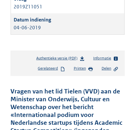
2019Z11051
04-06-2019
Authentieke versie (PDF)
b
Informatie
e
Gerelateerd
Printen
Delen
s
t
a
n
Vragen van het lid Tielen (VVD) aan de
d
Minister van Onderwijs, Cultuur en
s
Wetenschap over het bericht
g
r
«Internationaal podium voor
o
Nederlandse startups tijdens Academic
o