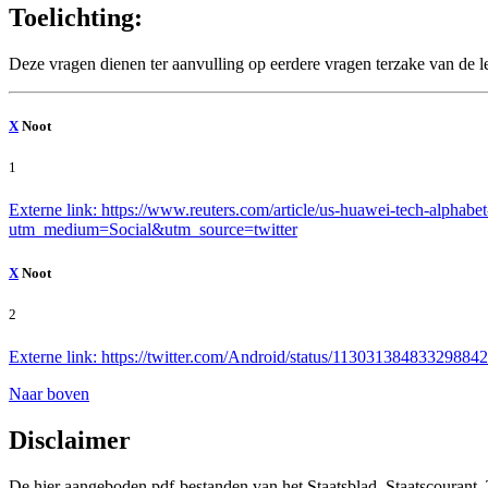
Toelichting:
Deze vragen dienen ter aanvulling op eerdere vragen terzake van de
X
Noot
1
Externe link:
https://www.reuters.com/article/us-huawei-tech-alphabe
utm_medium=
Social&utm_source=twitter
X
Noot
2
Externe link:
https://twitter.com/Android/status/1130313848332988
Naar boven
Disclaimer
De hier aangeboden pdf-bestanden van het Staatsblad, Staatscourant,