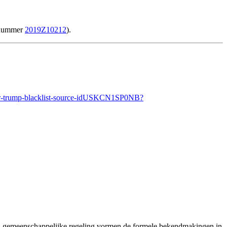
agnummer
2019Z10212
).
er-trump-blacklist-source-idUSKCN1SP0NB?
lad gemeenschappelijke regeling vormen de formele bekendmakingen in