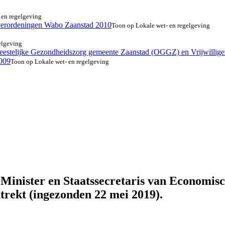
 en regelgeving
sverordeningen Wabo Zaanstad 2010
Toon op Lokale wet- en regelgeving
elgeving
eestelijke Gezondheidszorg gemeente Zaanstad (OGGZ) en Vrijwilligers
2009
Toon op Lokale wet- en regelgeving
Minister en Staatssecretaris van Economisc
trekt (ingezonden 22 mei 2019).