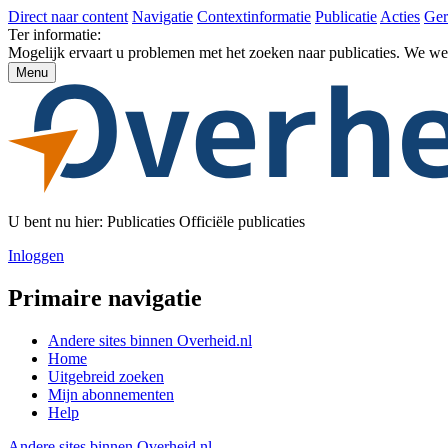
Direct naar content
Navigatie
Contextinformatie
Publicatie
Acties
Ger
Ter informatie:
Mogelijk ervaart u problemen met het zoeken naar publicaties. We w
Menu
U bent nu hier:
Publicaties
Officiële publicaties
Inloggen
Primaire navigatie
Andere sites binnen
Overheid.nl
Home
Uitgebreid zoeken
Mijn abonnementen
Help
Andere sites binnen
Overheid.nl