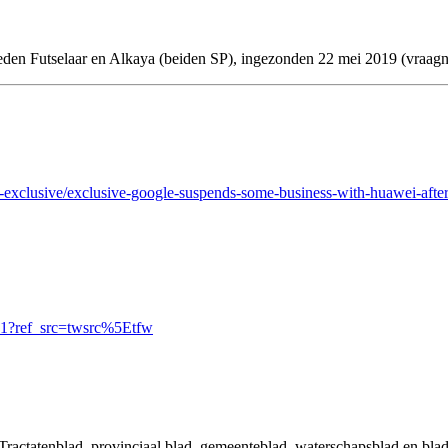
 leden Futselaar en Alkaya (beiden SP), ingezonden 22 mei 2019 (vra
t-exclusive/exclusive-google-suspends-
some-business-with-huawei-aft
421?ref_src=twsrc%5Etfw
 Tractatenblad, provinciaal blad, gemeenteblad, waterschapsblad en b