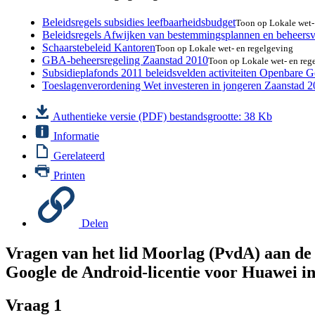
Beleidsregels subsidies leefbaarheidsbudget
Toon op Lokale wet-
Beleidsregels Afwijken van bestemmingsplannen en beheer
Schaarstebeleid Kantoren
Toon op Lokale wet- en regelgeving
GBA-beheersregeling Zaanstad 2010
Toon op Lokale wet- en reg
Subsidieplafonds 2011 beleidsvelden activiteiten Openbare G
Toeslagenverordening Wet investeren in jongeren Zaanstad 
Authentieke versie (PDF)
bestandsgrootte: 38 Kb
Informatie
Gerelateerd
Printen
Delen
Vragen van het lid Moorlag (PvdA) aan de 
Google de Android-licentie voor Huawei in
Vraag 1