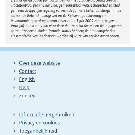
Disclaimer
De hier aangeboden pdf-bestanden van het Staatsblad, Staatscourant,
k
Tractatenblad, provinciaal blad, gemeenteblad, waterschapsblad en blad
e
:
gemeenschappelijke regeling vormen de formele bekendmakingen in de
l
zin van de Bekendmakingswet en de Rijkswet goedkeuring en
bekendmaking verdragen voor zover ze na 1 juli 2009 zijn uitgegeven.
i
Voor pdf-publicaties van vóór deze datum geldt dat alleen de in papieren
n
vorm uitgegeven bladen formele status hebben; de hier aangeboden
elektronische versies daarvan worden bij wijze van service aangeboden.
k
:
Over deze website
Contact
English
Help
Zoeken
Informatie hergebruiken
Privacy en cookies
Toegankelijkheid