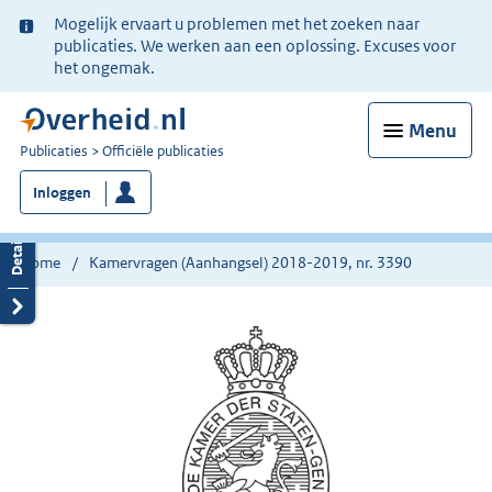
Ter
Mogelijk ervaart u problemen met het zoeken naar
informatie:
publicaties. We werken aan een oplossing. Excuses voor
het ongemak.
Menu
U
Publicaties
Officiële publicaties
bent
Inloggen
nu
hier:
Home
Kamervragen (Aanhangsel) 2018-2019, nr. 3390