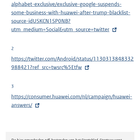
x
alphabet-exclusive/exclusive-google-suspends-
t
some-business-with-huawei-after-trump-blacklist-
e
source-idUSKCN1SP0NB?
r
utm_medium=
Social&utm_source=twitter
n
e
2
l
E
https://twitter.com/Android/status/1130313848332
i
x
988421?ref_src=twsrc%5Etfw
n
t
k
e
3
:
r
E
https://consumer.huawei.com/nl/campaign/huawei-
n
x
answers/
e
t
l
e
i
r
n
n