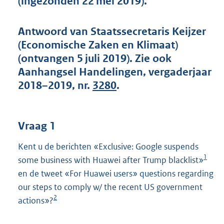
(ingezonden 22 mei 2019).
t
t
e
Antwoord van Staatssecretaris Keijzer
:
(Economische Zaken en Klimaat)
4
2
(ontvangen 5 juli 2019). Zie ook
K
Aanhangsel Handelingen, vergaderjaar
b
2018–2019, nr.
3280
.
Vraag 1
Kent u de berichten «Exclusive: Google suspends
1
some business with Huawei after Trump blacklist»
en de tweet «For Huawei users» questions regarding
our steps to comply w/ the recent US government
2
actions»?