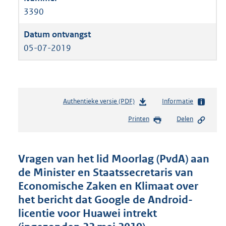
3390
05-07-2019
Authentieke versie (PDF)
b
Informatie
e
Printen
Delen
s
t
a
n
Vragen van het lid Moorlag (PvdA) aan
d
de Minister en Staatssecretaris van
s
Economische Zaken en Klimaat over
g
r
het bericht dat Google de Android-
o
licentie voor Huawei intrekt
o