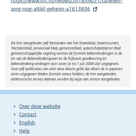
https://www.nrc.nl/nieuws/2018/08/21/tarieven-
x
zorg-nog-altijd-geheim-a1613836
t
e
r
n
e
Disclaimer
De hier aangeboden pdf-bestanden van het Staatsblad, Staatscourant,
Tractatenblad, provinciaal blad, gemeenteblad, waterschapsblad en blad
l
gemeenschappelijke regeling vormen de formele bekendmakingen in de
i
zin van de Bekendmakingswet en de Rijkswet goedkeuring en
bekendmaking verdragen voor zover ze na 1 juli 2009 zijn uitgegeven.
n
Voor pdf-publicaties van vóór deze datum geldt dat alleen de in papieren
k
vorm uitgegeven bladen formele status hebben; de hier aangeboden
elektronische versies daarvan worden bij wijze van service aangeboden.
:
Over deze website
Contact
English
Help