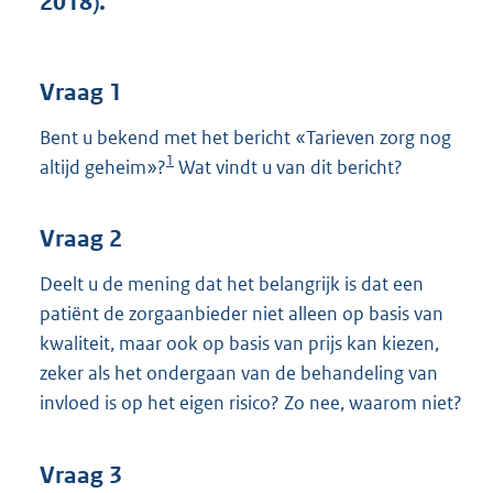
2018).
t
t
e
:
Vraag 1
3
7
Bent u bekend met het bericht «Tarieven zorg nog
K
1
altijd geheim»?
Wat vindt u van dit bericht?
b
Vraag 2
Deelt u de mening dat het belangrijk is dat een
patiënt de zorgaanbieder niet alleen op basis van
kwaliteit, maar ook op basis van prijs kan kiezen,
zeker als het ondergaan van de behandeling van
invloed is op het eigen risico? Zo nee, waarom niet?
Vraag 3