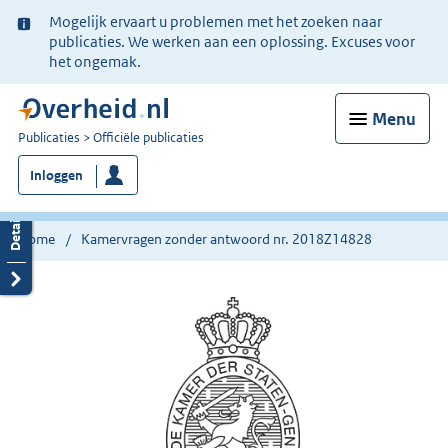
Ter
Mogelijk ervaart u problemen met het zoeken naar
informatie:
publicaties. We werken aan een oplossing. Excuses voor
het ongemak.
Menu
U
Publicaties
Officiële publicaties
bent
Inloggen
nu
hier:
Home
Kamervragen zonder antwoord nr. 2018Z14828