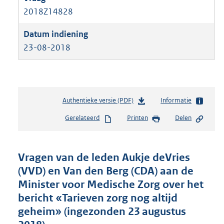
2018Z14828
23-08-2018
Authentieke versie (PDF)
b
Informatie
e
Gerelateerd
Printen
Delen
s
t
a
n
Vragen van de leden Aukje deVries
d
(VVD) en Van den Berg (CDA) aan de
s
Minister voor Medische Zorg over het
g
r
bericht «Tarieven zorg nog altijd
o
geheim» (ingezonden 23 augustus
o