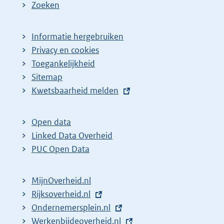
Zoeken
Informatie hergebruiken
Privacy en cookies
Toegankelijkheid
Sitemap
E
Kwetsbaarheid melden
x
t
Open data
e
Linked Data Overheid
r
PUC Open Data
n
e
MijnOverheid.nl
l
E
Rijksoverheid.nl
i
x
E
Ondernemersplein.nl
n
t
x
E
Werkenbijdeoverheid.nl