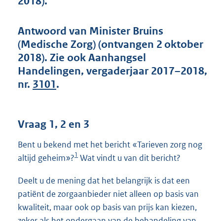
2018).
t
t
e
Antwoord van Minister Bruins
:
(Medische Zorg) (ontvangen 2 oktober
4
4
2018). Zie ook Aanhangsel
K
Handelingen, vergaderjaar 2017–2018,
b
nr.
3101
.
Vraag 1, 2 en 3
Bent u bekend met het bericht «Tarieven zorg nog
1
altijd geheim»?
Wat vindt u van dit bericht?
Deelt u de mening dat het belangrijk is dat een
patiënt de zorgaanbieder niet alleen op basis van
kwaliteit, maar ook op basis van prijs kan kiezen,
zeker als het ondergaan van de behandeling van