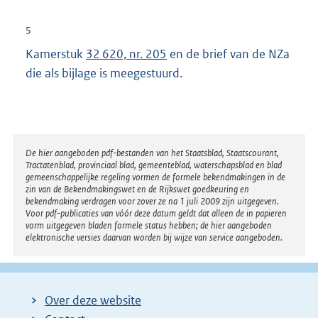
t
k
e
5
:
r
Kamerstuk
32 620, nr. 205
en de brief van de NZa
n
die als bijlage is meegestuurd.
e
l
i
n
Disclaimer
De hier aangeboden pdf-bestanden van het Staatsblad, Staatscourant,
k
Tractatenblad, provinciaal blad, gemeenteblad, waterschapsblad en blad
:
gemeenschappelijke regeling vormen de formele bekendmakingen in de
zin van de Bekendmakingswet en de Rijkswet goedkeuring en
bekendmaking verdragen voor zover ze na 1 juli 2009 zijn uitgegeven.
Voor pdf-publicaties van vóór deze datum geldt dat alleen de in papieren
vorm uitgegeven bladen formele status hebben; de hier aangeboden
elektronische versies daarvan worden bij wijze van service aangeboden.
Over deze website