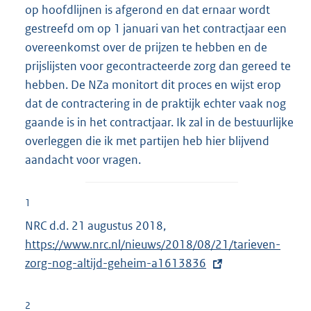
op hoofdlijnen is afgerond en dat ernaar wordt
gestreefd om op 1 januari van het contractjaar een
overeenkomst over de prijzen te hebben en de
prijslijsten voor gecontracteerde zorg dan gereed te
hebben. De NZa monitort dit proces en wijst erop
dat de contractering in de praktijk echter vaak nog
gaande is in het contractjaar. Ik zal in de bestuurlijke
overleggen die ik met partijen heb hier blijvend
aandacht voor vragen.
1
NRC d.d. 21 augustus 2018,
E
https://www.nrc.nl/nieuws/2018/08/21/tarieven-
x
zorg-nog-altijd-geheim-a1613836
t
e
r
2