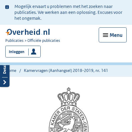
Ter
Mogelijk ervaart u problemen met het zoeken naar
informatie:
publicaties. We werken aan een oplossing. Excuses voor
het ongemak.
Menu
U
Publicaties
Officiële publicaties
bent
Inloggen
nu
hier:
Home
Kamervragen (Aanhangsel) 2018-2019, nr. 141