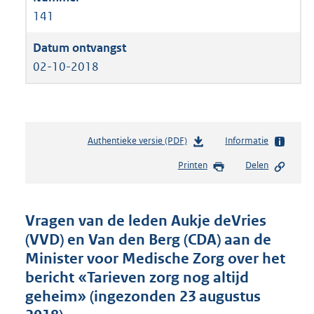
141
02-10-2018
Authentieke versie (PDF)
b
Informatie
e
Printen
Delen
s
t
a
n
Vragen van de leden Aukje deVries
d
(VVD) en Van den Berg (CDA) aan de
s
Minister voor Medische Zorg over het
g
r
bericht «Tarieven zorg nog altijd
o
geheim» (ingezonden 23 augustus
o