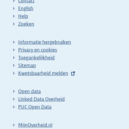
Contact
English
Help
Zoeken
Informatie hergebruiken
Privacy en cookies
Toegankelijkheid
Sitemap
E
Kwetsbaarheid melden
x
t
Open data
e
Linked Data Overheid
r
PUC Open Data
n
e
MijnOverheid.nl
l