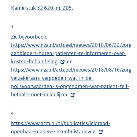
n
Kamerstuk
32 620, nr. 205
.
e
l
3
i
Zie bijvoorbeeld
E
n
https://www.nza.nl/actueel/nieuws/2018/06/22/zorg
x
k
aanbieders-horen-patienten-te-informeren-over-
t
:
kosten-behandeling
e
en
E
https://www.nza.nl/actueel/nieuws/2018/08/16/zorg
r
x
verzekeraars-vergoeden-wat-in-de-
n
t
polisvoorwaarden-is-opgenomen-wat-patient-zelf-
e
e
betaalt-moet-duidelijker
l
r
.
i
n
n
e
4
k
l
E
https://www.acm.nl/nl/publicaties/leidraad-
:
i
x
openbaar-maken-ziekenhuistarieven
.
n