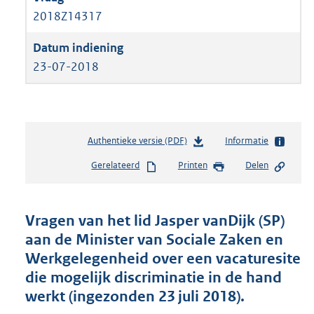
2018Z14317
23-07-2018
Authentieke versie (PDF)
b
Informatie
e
Gerelateerd
Printen
Delen
s
t
a
n
Vragen van het lid Jasper vanDijk (SP)
d
aan de Minister van Sociale Zaken en
s
Werkgelegenheid over een vacaturesite
g
r
die mogelijk discriminatie in de hand
o
werkt (ingezonden 23 juli 2018).
o