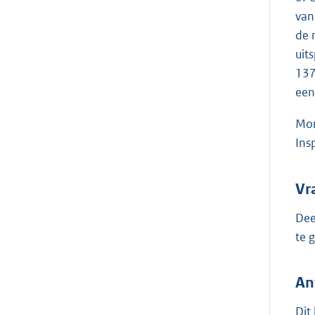
van
de 
uit
137
een
Mom
Ins
Vr
Dee
te 
An
Dit