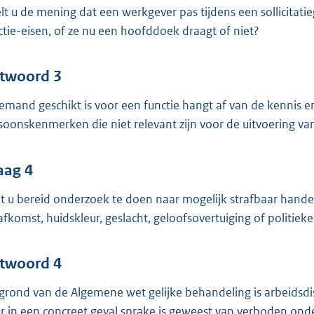
lt u de mening dat een werkgever pas tijdens een sollicitat
ctie-eisen, of ze nu een hoofddoek draagt of niet?
twoord 3
iemand geschikt is voor een functie hangt af van de kennis e
soonskenmerken die niet relevant zijn voor de uitvoering van
aag 4
t u bereid onderzoek te doen naar mogelijk strafbaar hande
afkomst, huidskleur, geslacht, geloofsovertuiging of politie
twoord 4
grond van de Algemene wet gelijke behandeling is arbeidsdis
er in een concreet geval sprake is geweest van verboden onde