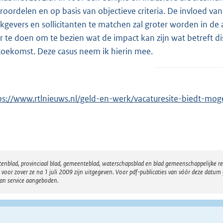
roordelen en op basis van objectieve criteria. De invloed 
kgevers en sollicitanten te matchen zal groter worden in 
r te doen om te bezien wat de impact kan zijn wat betreft d
toekomst. Deze casus neem ik hierin mee.
ps://www.rtlnieuws.nl/geld-en-werk/vacaturesite-biedt-mogel
atenblad, provinciaal blad, gemeenteblad, waterschapsblad en blad gemeenschappelijke 
 zover ze na 1 juli 2009 zijn uitgegeven. Voor pdf-publicaties van vóór deze datum g
van service aangeboden.