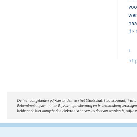
voo
wer
naa
de 
1
E
htt
x
t
e
r
De hier aangeboden pdf-bestanden van het Staatsblad, Staatscourant, Tract
Disclaimer
n
Bekendmakingswet en de Rijkswet goedkeuring en bekendmaking verdragen voor
e
hebben; de hier aangeboden elektronische versies daarvan worden bij wijze 
l
i
n