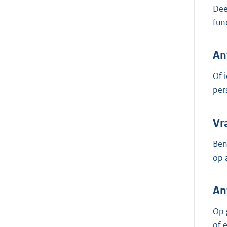
Dee
fun
An
Of 
per
Vr
Ben
op 
An
Op 
of 