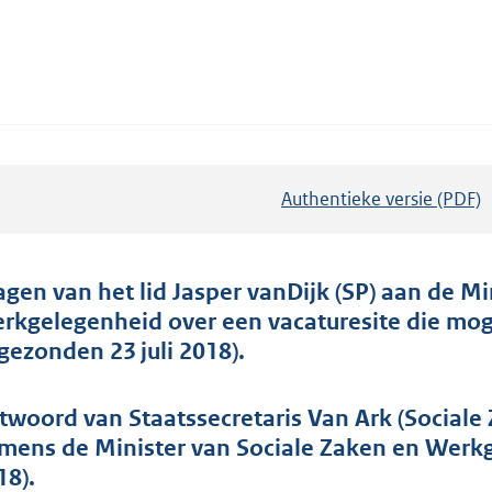
Authentieke versie (PDF)
b
e
s
t
agen van het lid Jasper vanDijk (SP) aan de Mi
a
rkgelegenheid over een vacaturesite die moge
n
ngezonden 23 juli 2018).
d
s
twoord van Staatssecretaris Van Ark (Social
g
mens de Minister van Sociale Zaken en Werk
r
18).