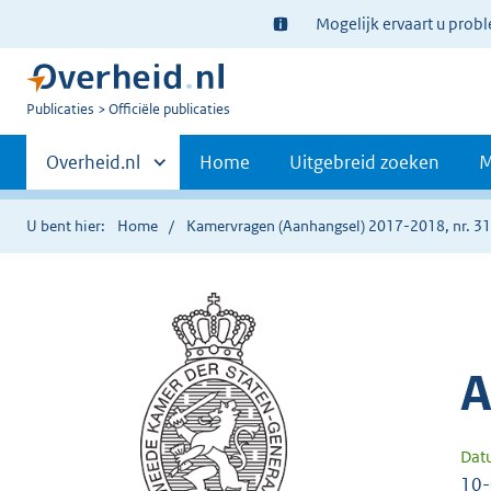
Ter
Mogelijk ervaart u prob
informatie:
U
Publicaties
Officiële publicaties
bent
Primaire
nu
Andere
Overheid.nl
Home
Uitgebreid zoeken
M
hier:
sites
navigatie
binnen
U bent hier:
Home
Kamervragen (Aanhangsel) 2017-2018, nr. 3
A
Dat
10-