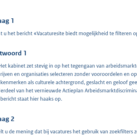
o
o
t
aag 1
t
t u het bericht «Vacaturesite biedt mogelijkheid te filteren o
e
:
4
twoord 1
1
 Het kabinet zet stevig in op het tegengaan van arbeidsmarkt
rijven en organisaties selecteren zonder vooroordelen en op b
b
 kenmerken als culturele achtergrond, geslacht en geloof gee
erdeel van het vernieuwde Actieplan Arbeidsmarktdiscrimin
 bericht staat hier haaks op.
aag 2
lt u de mening dat bij vacatures het gebruik van zoekfilters z