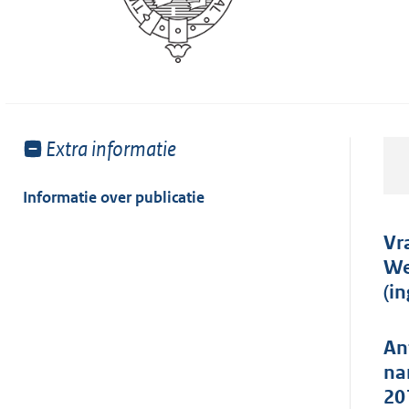
Toon
Extra informatie
meer
van:
Informatie over publicatie
Vr
We
(i
An
na
20