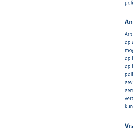
pol
An
Arb
op 
mog
op 
op 
pol
gev
gem
ver
kun
Vr