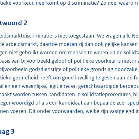
itieke voorkeur, neerkomt op discriminatie? Zo nee, waarom 
twoord 2
eidsmarktdiscriminatie is niet toegestaan. We vragen alle N
de arbeidsmarkt, daartoe moeten zij dan ook gelijke kansen
en niet gebruikt worden om mensen te weren uit de sollici
basis van bijvoorbeeld geloof of politieke voorkeur is niet in 
bijvoorbeeld godsdienstige of politieke grondslag noodzakelij
itieke gezindheid heeft om goed invulling te geven aan de fu
allen een wezenlijke, legitieme en gerechtvaardigde beroepsv
aakt worden tussen kandidaten in sollicitatieprocedures, 
tegenwoordigd of als een kandidaat aan bepaalde zeer speci
nen voeren. Dit onder voorwaarden, welke zijn vastgelegd i
aag 3