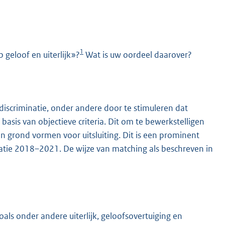
1
p geloof en uiterlijk»?
Wat is uw oordeel daarover?
discriminatie, onder andere door te stimuleren dat
K
asis van objectieve criteria. Dit om te bewerkstelligen
n grond vormen voor uitsluiting. Dit is een prominent
atie 2018–2021. De wijze van matching als beschreven in
oals onder andere uiterlijk, geloofsovertuiging en