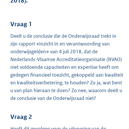
2018).
t
t
e
:
Vraag 1
3
5
Deelt u de conclusie die de Onderwijsraad trekt in
K
zijn rapport «Inzicht in en verantwoording van
b
onderwijsgelden» van 4 juli 2018, dat de
Nederlands-Vlaamse Accreditatieorganisatie (NVAO)
niet voldoende capaciteiten en expertise heeft om
gedegen financieel toezicht, gekoppeld aan kwaliteit
en kwaliteitsverbetering, te houden? Zo ja, wat bent
u van plan hieraan te doen? Zo nee, waarom deelt u
de conclusie van de Onderwijsraad niet?
Vraag 2
Heeft dit gevolgen voor de uitvoering van de