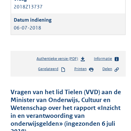
2018Z13737
06-07-2018
Authentieke versie (PDF)
b
Informatie
e
Gerelateerd
Printen
Delen
s
t
a
n
Vragen van het lid Tielen (VVD) aan de
d
Minister van Onderwijs, Cultuur en
s
Wetenschap over het rapport «Inzicht
g
r
in en verantwoording van
o
onderwijsgelden» (ingezonden 6 juli
o