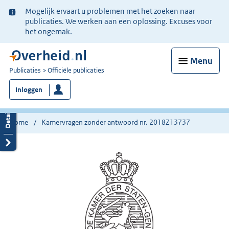
Ter
Mogelijk ervaart u problemen met het zoeken naar
informatie:
publicaties. We werken aan een oplossing. Excuses voor
het ongemak.
Menu
U
Publicaties
Officiële publicaties
bent
Inloggen
nu
hier:
Home
Kamervragen zonder antwoord nr. 2018Z13737