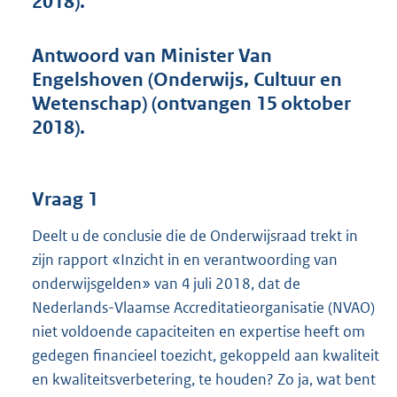
2018).
t
t
e
Antwoord van Minister Van
:
Engelshoven (Onderwijs, Cultuur en
3
6
Wetenschap) (ontvangen 15 oktober
K
2018).
b
Vraag 1
Deelt u de conclusie die de Onderwijsraad trekt in
zijn rapport «Inzicht in en verantwoording van
onderwijsgelden» van 4 juli 2018, dat de
Nederlands-Vlaamse Accreditatieorganisatie (NVAO)
niet voldoende capaciteiten en expertise heeft om
gedegen financieel toezicht, gekoppeld aan kwaliteit
en kwaliteitsverbetering, te houden? Zo ja, wat bent