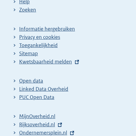
Help
Zoeken
Informatie hergebruiken
Privacy en cookies
Toegankelijkheid
Sitemap
E
Kwetsbaarheid melden
x
t
Open data
e
Linked Data Overheid
r
PUC Open Data
n
e
MijnOverheid.nl
l
E
Rijksoverheid.nl
i
x
E
Ondernemersplein.nl
n