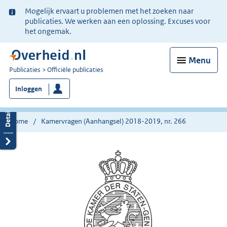
Ter
Mogelijk ervaart u problemen met het zoeken naar
informatie:
publicaties. We werken aan een oplossing. Excuses voor
het ongemak.
Menu
U
Publicaties
Officiële publicaties
bent
Inloggen
nu
hier:
Home
Kamervragen (Aanhangsel) 2018-2019, nr. 266