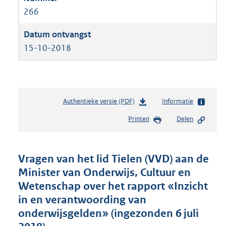
266
15-10-2018
Authentieke versie (PDF)
b
Informatie
e
Printen
Delen
s
t
a
n
Vragen van het lid Tielen (VVD) aan de
d
Minister van Onderwijs, Cultuur en
s
Wetenschap over het rapport «Inzicht
g
r
in en verantwoording van
o
onderwijsgelden» (ingezonden 6 juli
o