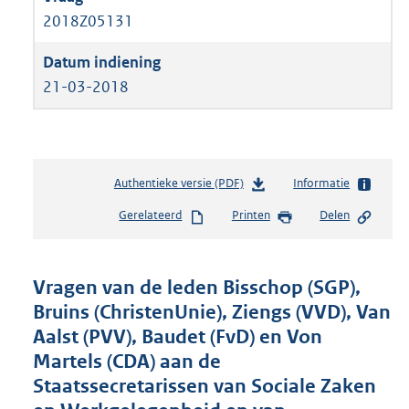
2018Z05131
21-03-2018
Authentieke versie (PDF)
b
Informatie
e
Gerelateerd
Printen
Delen
s
t
a
n
Vragen van de leden Bisschop (SGP),
d
Bruins (ChristenUnie), Ziengs (VVD), Van
s
Aalst (PVV), Baudet (FvD) en Von
g
r
Martels (CDA) aan de
o
Staatssecretarissen van Sociale Zaken
o