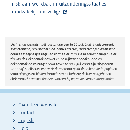
x
hijskraan-werkbak-in-uitzonderingssituaties-
t
noodzakelijk-en-veilig/
e
r
n
e
Disclaimer
De hier aangeboden pdf-bestanden van het Staatsblad, Staatscourant,
Tractatenblad, provinciaal blad, gemeenteblad, waterschapsblad en blad
l
gemeenschappelijke regeling vormen de formele bekendmakingen in de
i
zin van de Bekendmakingswet en de Rijkswet goedkeuring en
bekendmaking verdragen voor zover ze na 1 juli 2009 zijn uitgegeven.
n
Voor pdf-publicaties van vóór deze datum geldt dat alleen de in papieren
k
vorm uitgegeven bladen formele status hebben; de hier aangeboden
elektronische versies daarvan worden bij wijze van service aangeboden.
:
Over deze website
Contact
English
Help