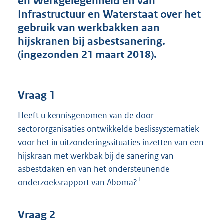
en Werkgelegenheid en van
t
Infrastructuur en Waterstaat over het
t
e
gebruik van werkbakken aan
:
hijskranen bij asbestsanering.
3
(ingezonden 21 maart 2018).
8
K
b
Vraag 1
Heeft u kennisgenomen van de door
sectororganisaties ontwikkelde beslissystematiek
voor het in uitzonderingssituaties inzetten van een
hijskraan met werkbak bij de sanering van
asbestdaken en van het ondersteunende
1
onderzoeksrapport van Aboma?
Vraag 2