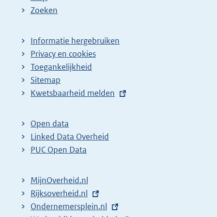
Zoeken
Informatie hergebruiken
Privacy en cookies
Toegankelijkheid
Sitemap
E
Kwetsbaarheid melden
x
t
Open data
e
Linked Data Overheid
r
PUC Open Data
n
e
MijnOverheid.nl
l
E
Rijksoverheid.nl
i
x
E
Ondernemersplein.nl
n