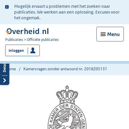
Ter
Mogelijk ervaart u problemen met het zoeken naar
informatie:
publicaties. We werken aan een oplossing. Excuses voor
het ongemak.
Menu
U
Publicaties
Officiële publicaties
bent
Inloggen
nu
hier:
Home
Kamervragen zonder antwoord nr. 2018Z05131