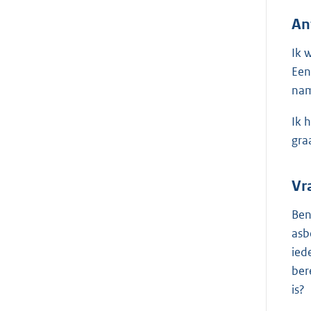
An
Ik 
Een
nam
Ik 
gra
Vr
Ben
asb
ied
ber
is?