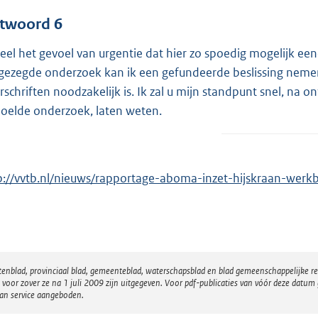
twoord 6
deel het gevoel van urgentie dat hier zo spoedig mogelijk e
gezegde onderzoek kan ik een gefundeerde beslissing nemen
rschriften noodzakelijk is. Ik zal u mijn standpunt snel, na
oelde onderzoek, laten weten.
p://vvtb.nl/nieuws/rapportage-aboma-inzet-hijskraan-werkba
atenblad, provinciaal blad, gemeenteblad, waterschapsblad en blad gemeenschappelijke 
 zover ze na 1 juli 2009 zijn uitgegeven. Voor pdf-publicaties van vóór deze datum g
van service aangeboden.