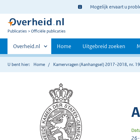
Ter
Mogelijk ervaart u prob
informatie:
U
Publicaties
Officiële publicaties
bent
Primaire
nu
Andere
Overheid.nl
Home
Uitgebreid zoeken
M
hier:
sites
navigatie
binnen
U bent hier:
Home
Kamervragen (Aanhangsel) 2017-2018, nr. 1
A
Dat
26-