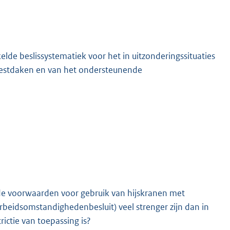
de beslissystematiek voor het in uitzonderingssituaties
sbestdaken en van het ondersteunende
K
de voorwaarden voor gebruik van hijskranen met
 Arbeidsomstandighedenbesluit) veel strenger zijn dan in
ictie van toepassing is?