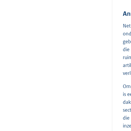
An
Net
ond
geb
die
rui
art
ver
Omd
is 
dak
sec
die
inz