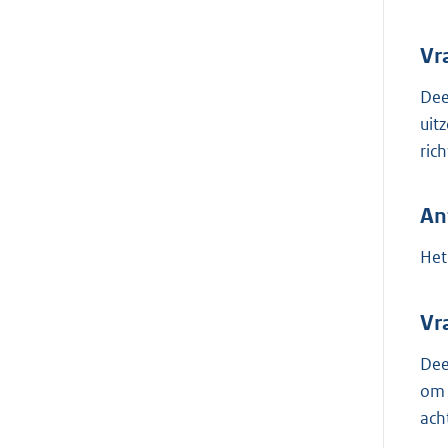
Vr
Dee
uit
ric
An
Het
Vr
Dee
om 
ach