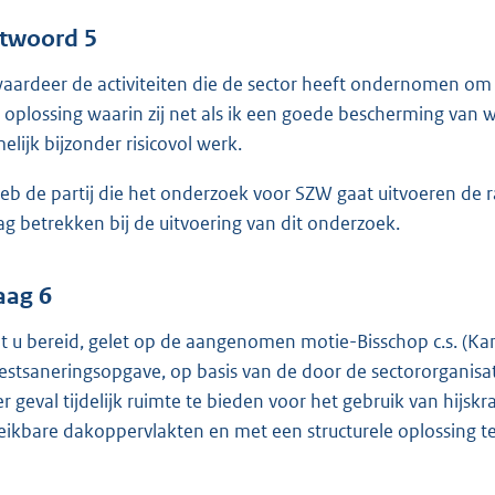
twoord 5
waardeer de activiteiten die de sector heeft ondernomen om 
 oplossing waarin zij net als ik een goede bescherming van 
elijk bijzonder risicovol werk.
heb de partij die het onderzoek voor SZW gaat uitvoeren d
ag betrekken bij de uitvoering van dit onderzoek.
aag 6
t u bereid, gelet op de aangenomen motie-Bisschop c.s. (K
estsaneringsopgave, op basis van de door de sectororganisat
er geval tijdelijk ruimte te bieden voor het gebruik van hijs
eikbare dakoppervlakten en met een structurele oplossing t