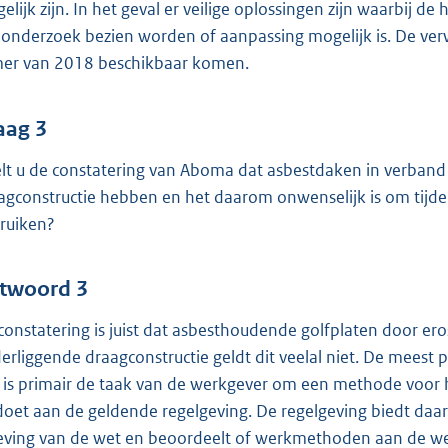
elijk zijn. In het geval er veilige oplossingen zijn waarbij de
 onderzoek bezien worden of aanpassing mogelijk is. De verw
er van 2018 beschikbaar komen.
aag 3
lt u de constatering van Aboma dat asbestdaken in verband
agconstructie hebben en het daarom onwenselijk is om tijde
ruiken?
twoord 3
constatering is juist dat asbesthoudende golfplaten door er
erliggende draagconstructie geldt dit veelal niet. De meest 
 is primair de taak van de werkgever om een methode voor
doet aan de geldende regelgeving. De regelgeving biedt daa
eving van de wet en beoordeelt of werkmethoden aan de wet