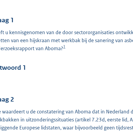
o
o
t
aag 1
t
ft u kennisgenomen van de door sectororganisaties ontwikkel
e
etten van een hijskraan met werkbak bij de sanering van a
:
1
erzoeksrapport van Aboma?
4
2
twoord 1
b
aag 2
 waardeert u de constatering van Aboma dat in Nederland 
kbakken in uitzonderingssituaties (artikel 7.23d, eerste lid,
iggende Europese lidstaten, waar bijvoorbeeld geen tijdsrestr