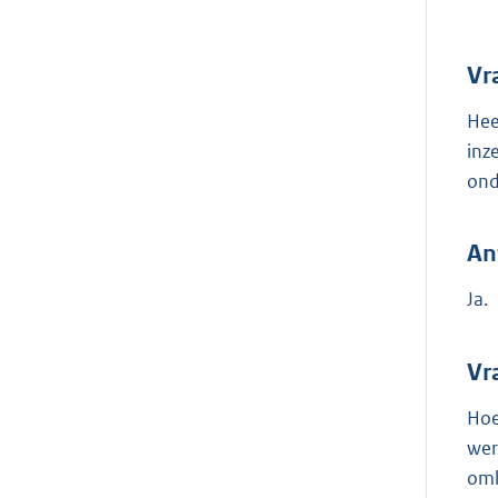
Vr
Hee
inz
ond
An
Ja.
Vr
Hoe
wer
oml