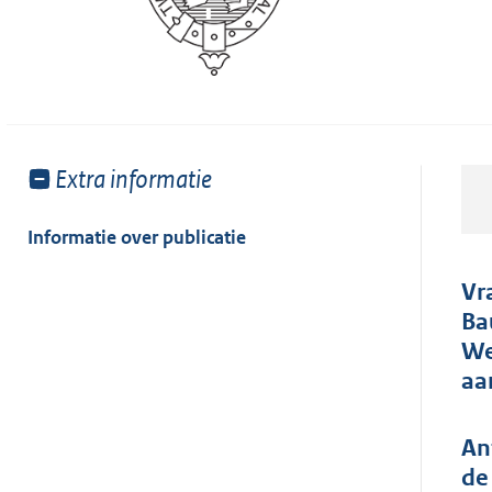
Toon
Extra informatie
meer
van:
Informatie over publicatie
Vr
Ba
We
aa
An
de