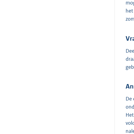
mog
het
zom
Vr
Dee
dra
geb
An
De 
ond
Het
vol
nal