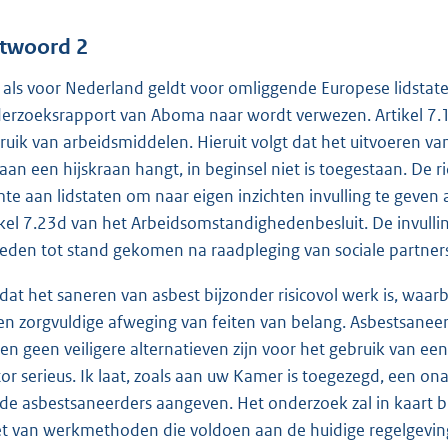
twoord 2
 als voor Nederland geldt voor omliggende Europese lidstate
erzoeksrapport van Aboma naar wordt verwezen. Artikel 7.18
ruik van arbeidsmiddelen. Hieruit volgt dat het uitvoeren
 aan een hijskraan hangt, in beginsel niet is toegestaan. De ric
mte aan lidstaten om naar eigen inzichten invulling te geven
ikel 7.23d van het Arbeidsomstandighedenbesluit. De invullin
leden tot stand gekomen na raadpleging van sociale partner
at het saneren van asbest bijzonder risicovol werk is, waar
een zorgvuldige afweging van feiten van belang. Asbestsane
en geen veiligere alternatieven zijn voor het gebruik van e
tor serieus. Ik laat, zoals aan uw Kamer is toegezegd, een o
 de asbestsaneerders aangeven. Het onderzoek zal in kaart b
et van werkmethoden die voldoen aan de huidige regelgevin