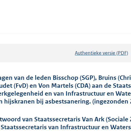
Authentieke versie (PDF)
b
e
s
t
agen van de leden Bisschop (SGP), Bruins (Chri
a
udet (FvD) en Von Martels (CDA) aan de Staats
n
rkgelegenheid en van Infrastructuur en Wate
d
n hijskranen bij asbestsanering. (ingezonden 
s
g
twoord van Staatssecretaris Van Ark (Socia
r
 Staatssecretaris van Infrastructuur en Waters