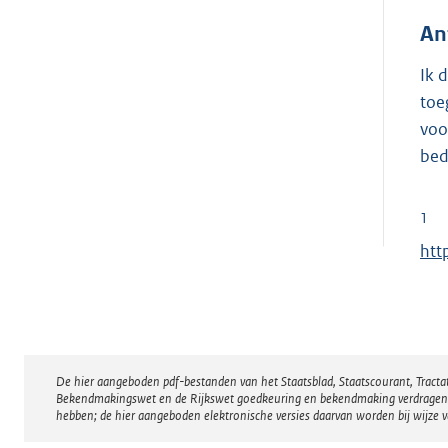
An
Ik 
toe
voo
bed
1
E
htt
x
t
e
r
De hier aangeboden pdf-bestanden van het Staatsblad, Staatscourant, Tract
Disclaimer
n
Bekendmakingswet en de Rijkswet goedkeuring en bekendmaking verdragen voor
e
hebben; de hier aangeboden elektronische versies daarvan worden bij wijze 
l