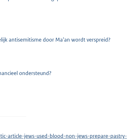
elijk antisemitisme door Ma’an wordt verspreid?
inancieel ondersteund?
tic-article-jews-used-blood-non-jews-prepare-pastry-