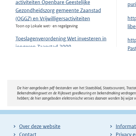
activiteiten Openbare Geestelijke
x
pur
Gezondheidszorg gemeente Zaanstad
t
E
htt
(OGGZ) en Vrijwilligersactiviteiten
e
x
lib
Toon op Lokale wet- en regelgeving
r
t
n
Toeslagenverordening Wet investeren in
E
htt
e
e
jongeren Zaanstad 2009
x
Pas
r
l
Toon op Lokale wet- en regelgeving
t
n
i
e
e
n
r
l
k
n
i
:
De hier aangeboden pdf-bestanden van het Staatsblad, Staatscourant, Tract
Disclaimer
e
n
Bekendmakingswet en de Rijkswet goedkeuring en bekendmaking verdragen voor
l
hebben; de hier aangeboden elektronische versies daarvan worden bij wijze 
k
i
:
n
k
Over deze website
Informat
:
Contact
Privacy 