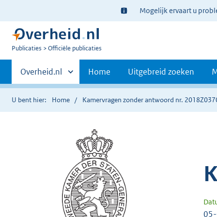
Ter
Mogelijk ervaart u prob
informatie:
U
Publicaties
Officiële publicaties
bent
Primaire
nu
Andere
Overheid.nl
Home
Uitgebreid zoeken
M
hier:
sites
navigatie
binnen
U bent hier:
Home
Kamervragen zonder antwoord nr. 2018Z037
K
Dat
05-