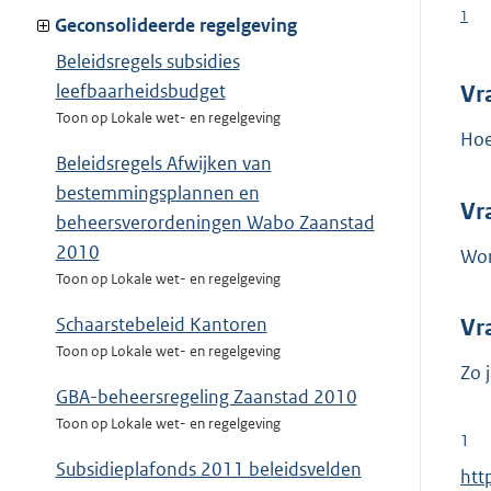
1
Geconsolideerde regelgeving
Beleidsregels subsidies
leefbaarheidsbudget
Vr
Toon op Lokale wet- en regelgeving
Hoe
Beleidsregels Afwijken van
bestemmingsplannen en
Vr
beheersverordeningen Wabo Zaanstad
2010
Wor
Toon op Lokale wet- en regelgeving
Schaarstebeleid Kantoren
Vr
Toon op Lokale wet- en regelgeving
Zo 
GBA-beheersregeling Zaanstad 2010
Toon op Lokale wet- en regelgeving
1
Subsidieplafonds 2011 beleidsvelden
E
htt