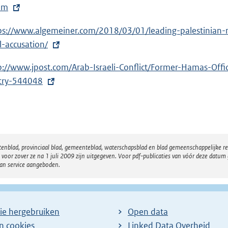
im
ps://www.algemeiner.com/2018/03/01/leading-palestinian
el-accusation/
p://www.jpost.com/Arab-Israeli-Conflict/Former-Hamas-Off
try-544048
atenblad, provinciaal blad, gemeenteblad, waterschapsblad en blad gemeenschappelijke 
 zover ze na 1 juli 2009 zijn uitgegeven. Voor pdf-publicaties van vóór deze datum g
van service aangeboden.
ie hergebruiken
Open data
en cookies
Linked Data Overheid