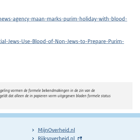
-news-agency-maan-marks-purim-holiday-with-blood-
icial-Jews-Use-Blood-of-Non-Jews-to-Prepare-Purim-
regeling vormen de formele bekendmakingen in de zin van de
eldt dat alleen de in papieren vorm uitgegeven bladen formele status
MijnOverheid.nl
E
Rijksoverheid.nl