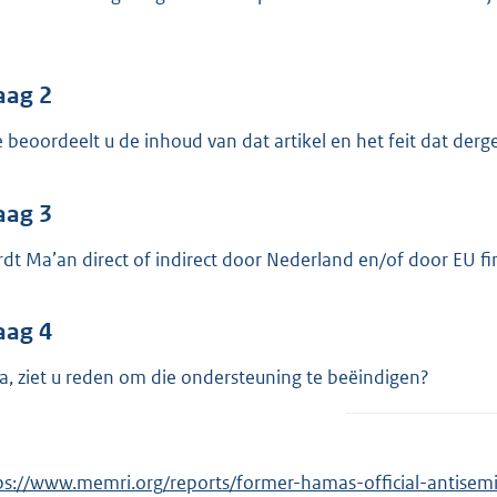
o
o
t
t
aag 2
e
 beoordeelt u de inhoud van dat artikel en het feit dat derg
:
3
aag 3
5
K
dt Ma’an direct of indirect door Nederland en/of door EU f
b
aag 4
ja, ziet u reden om die ondersteuning te beëindigen?
ps://www.memri.org/reports/former-hamas-official-antisemi