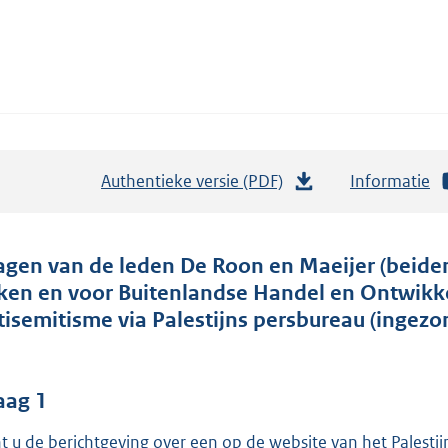
Authentieke versie (PDF)
b
Informatie
e
s
t
agen van de leden De Roon en Maeijer (beide
a
ken en voor Buitenlandse Handel en Ontwikk
n
tisemitisme via Palestijns persbureau (ingezo
d
s
g
aag 1
r
t u de berichtgeving over een op de website van het Palestij