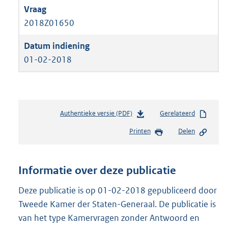
2018Z01650
01-02-2018
Authentieke versie (PDF)
b
Gerelateerd
e
Printen
Delen
s
t
a
n
Informatie over deze publicatie
d
s
Deze publicatie is op 01-02-2018 gepubliceerd door
g
Tweede Kamer der Staten-Generaal. De publicatie is
r
van het type Kamervragen zonder Antwoord en
o