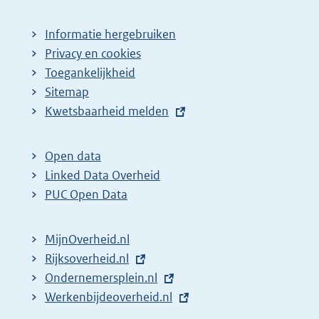
Informatie hergebruiken
Privacy en cookies
Toegankelijkheid
Sitemap
E
Kwetsbaarheid melden
x
t
Open data
e
Linked Data Overheid
r
PUC Open Data
n
e
MijnOverheid.nl
l
E
Rijksoverheid.nl
i
x
E
Ondernemersplein.nl
n
t
x
E
Werkenbijdeoverheid.nl
k
e
t
x