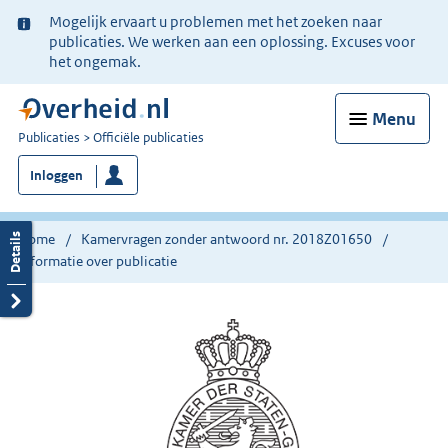
Ter
Mogelijk ervaart u problemen met het zoeken naar
informatie:
publicaties. We werken aan een oplossing. Excuses voor
het ongemak.
Menu
U
Publicaties
Officiële publicaties
bent
Inloggen
nu
hier:
Home
Kamervragen zonder antwoord nr. 2018Z01650
Informatie over publicatie