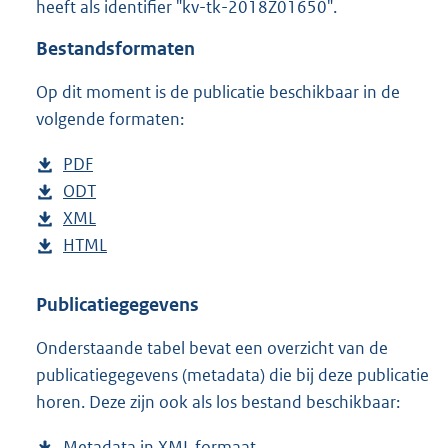
heeft als identifier "kv-tk-2018Z01650".
o
t
Bestandsformaten
t
e
Op dit moment is de publicatie beschikbaar in de
:
3
volgende formaten:
6
K
D
PDF
b
b
o
D
ODT
e
b
w
o
D
XML
s
e
b
n
w
o
D
HTML
t
s
e
b
l
n
w
o
a
t
s
e
o
l
n
w
n
a
t
s
Publicatiegegevens
a
o
l
n
d
n
a
t
Onderstaande tabel bevat een overzicht van de
d
a
o
l
s
d
n
a
publicatiegegevens (metadata) die bij deze publicatie
p
d
a
o
g
s
d
n
horen. Deze zijn ook als los bestand beschikbaar:
u
p
d
a
r
g
s
d
b
u
p
d
o
r
g
s
Metadata in XML formaat
b