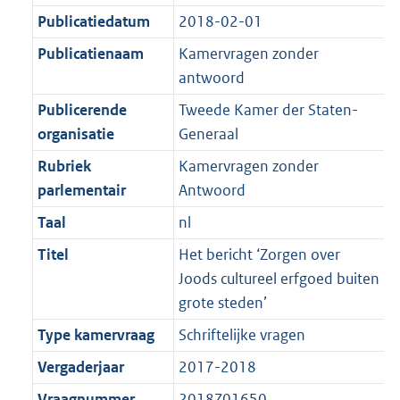
K
2
t
a
Publicatiedatum
2018-02-01
b
K
t
Publicatienaam
Kamervragen zonder
b
antwoord
Publicerende
Tweede Kamer der Staten-
organisatie
Generaal
Rubriek
Kamervragen zonder
parlementair
Antwoord
Taal
nl
Titel
Het bericht ‘Zorgen over
Joods cultureel erfgoed buiten
grote steden’
Type kamervraag
Schriftelijke vragen
Vergaderjaar
2017-2018
Vraagnummer
2018Z01650