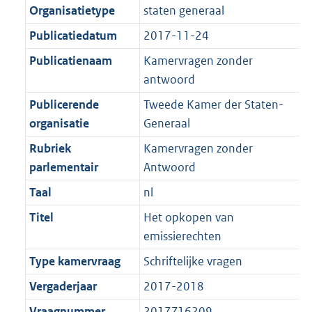
K
2
Organisatietype
staten generaal
t
a
b
K
t
Publicatiedatum
2017-11-24
b
Publicatienaam
Kamervragen zonder
antwoord
Publicerende
Tweede Kamer der Staten-
organisatie
Generaal
Rubriek
Kamervragen zonder
parlementair
Antwoord
Taal
nl
Titel
Het opkopen van
emissierechten
Type kamervraag
Schriftelijke vragen
Vergaderjaar
2017-2018
Vraagnummer
2017Z16209