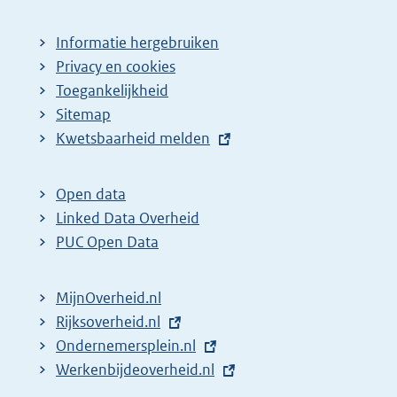
Informatie hergebruiken
Privacy en cookies
Toegankelijkheid
Sitemap
E
Kwetsbaarheid melden
x
t
Open data
e
Linked Data Overheid
r
PUC Open Data
n
e
MijnOverheid.nl
l
E
Rijksoverheid.nl
i
x
E
Ondernemersplein.nl
n
t
x
E
Werkenbijdeoverheid.nl
k
e
t
x