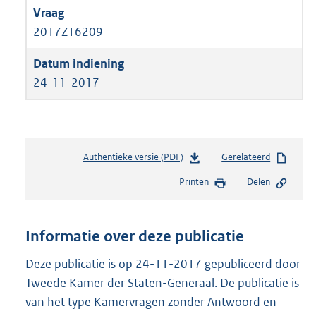
2017Z16209
24-11-2017
Authentieke versie (PDF)
b
Gerelateerd
e
Printen
Delen
s
t
a
n
Informatie over deze publicatie
d
s
Deze publicatie is op 24-11-2017 gepubliceerd door
g
Tweede Kamer der Staten-Generaal. De publicatie is
r
van het type Kamervragen zonder Antwoord en
o