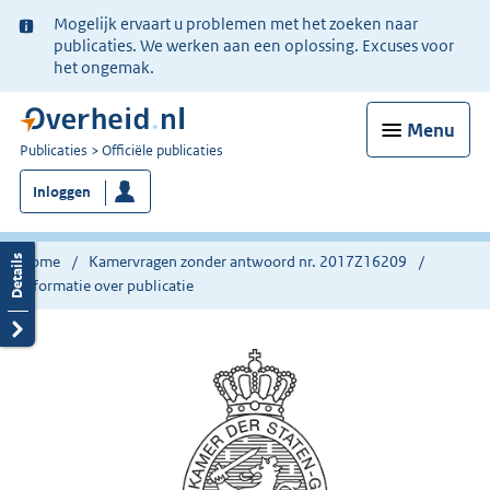
Ter
Mogelijk ervaart u problemen met het zoeken naar
informatie:
publicaties. We werken aan een oplossing. Excuses voor
het ongemak.
Menu
U
Publicaties
Officiële publicaties
bent
Inloggen
nu
hier:
Home
Kamervragen zonder antwoord nr. 2017Z16209
Informatie over publicatie