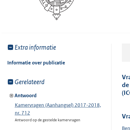
Toon
Extra informatie
meer
van:
Informatie over publicatie
Vr
Toon
Gerelateerd
de
meer
(I
van:
Antwoord
Kamervragen (Aanhangsel) 2017-2018,
nr. 712
Vr
Antwoord op de gestelde kamervragen
Ben