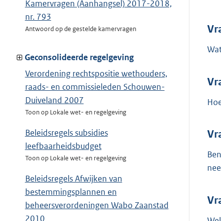
Kamervragen (Aanhangsel) 2017-2018,
nr. 793
Vr
Antwoord op de gestelde kamervragen
Wat
Geconsolideerde regelgeving
Verordening rechtspositie wethouders,
Vr
raads- en commissieleden Schouwen-
Duiveland 2007
Hoe
Toon op Lokale wet- en regelgeving
Beleidsregels subsidies
Vr
leefbaarheidsbudget
Ben
Toon op Lokale wet- en regelgeving
nee
Beleidsregels Afwijken van
bestemmingsplannen en
Vr
beheersverordeningen Wabo Zaanstad
2010
Wel