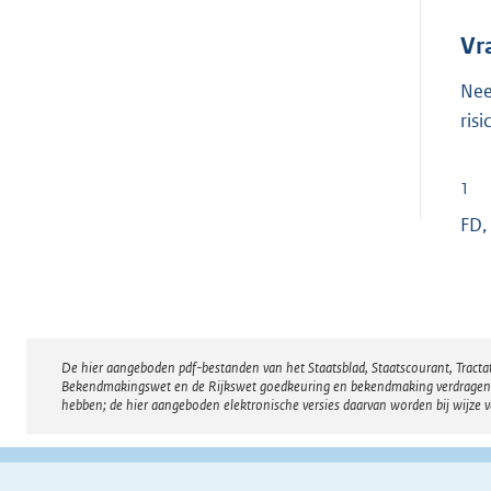
Vr
Nee
ris
1
FD,
De hier aangeboden pdf-bestanden van het Staatsblad, Staatscourant, Tract
Disclaimer
Bekendmakingswet en de Rijkswet goedkeuring en bekendmaking verdragen voor
hebben; de hier aangeboden elektronische versies daarvan worden bij wijze 