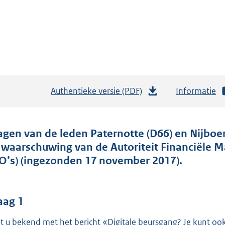
Authentieke versie (PDF)
b
Informatie
e
s
t
agen van de leden Paternotte (D66) en Nijboer
a
 waarschuwing van de Autoriteit Financiële M
n
CO’s) (ingezonden 17 november 2017).
d
s
g
aag 1
r
t u bekend met het bericht «Digitale beursgang? Je kunt oo