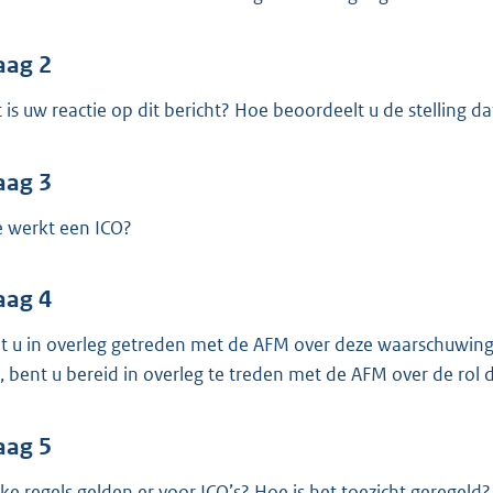
o
o
t
aag 2
t
 is uw reactie op dit bericht? Hoe beoordeelt u de stellin
e
:
aag 3
3
9
 werkt een ICO?
K
b
aag 4
t u in overleg getreden met de AFM over deze waarschuwing?
, bent u bereid in overleg te treden met de AFM over de rol di
aag 5
ke regels gelden er voor ICO’s? Hoe is het toezicht geregeld?