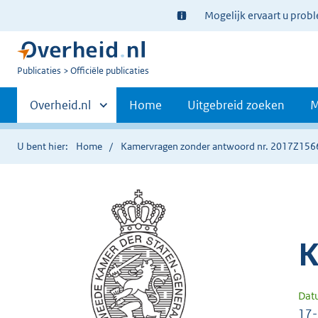
Ter
Mogelijk ervaart u prob
informatie:
U
Publicaties
Officiële publicaties
bent
Primaire
nu
Andere
Overheid.nl
Home
Uitgebreid zoeken
M
hier:
sites
navigatie
binnen
U bent hier:
Home
Kamervragen zonder antwoord nr. 2017Z156
K
Dat
17-