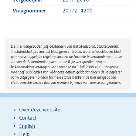
Vraagnummer
2017Z14200
Disclaimer
De hier aangeboden pdf-bestanden van het Staatsblad, Staatscourant,
Tractatenblad, provinciaal blad, gemeenteblad, waterschapsblad en blad
gemeenschappelijke regeling vormen de formele bekendmakingen in de
zin van de Bekendmakingswet en de Rijkswet goedkeuring en
bekendmaking verdragen voor zover ze na 1 juli 2009 zijn uitgegeven.
Voor pdf-publicaties van vóór deze datum geldt dat alleen de in papieren
vorm uitgegeven bladen formele status hebben; de hier aangeboden
elektronische versies daarvan worden bij wijze van service aangeboden.
Over deze website
Contact
English
Help