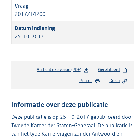
2017Z14200
25-10-2017
Authentieke versie (PDF)
b
Gerelateerd
e
Printen
Delen
s
t
a
n
Informatie over deze publicatie
d
s
Deze publicatie is op 25-10-2017 gepubliceerd door
g
Tweede Kamer der Staten-Generaal. De publicatie is
r
van het type Kamervragen zonder Antwoord en
o