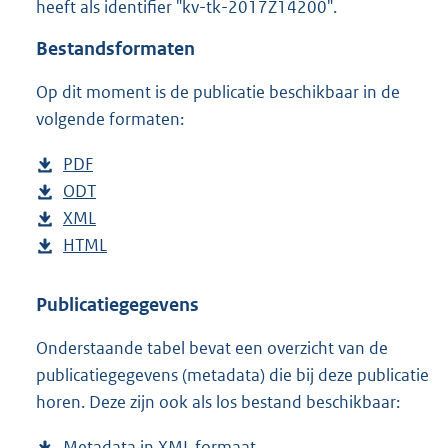
heeft als identifier "kv-tk-2017Z14200".
o
t
Bestandsformaten
t
e
Op dit moment is de publicatie beschikbaar in de
:
3
volgende formaten:
6
K
D
PDF
b
b
o
D
ODT
e
b
w
o
D
XML
s
e
b
n
w
o
D
HTML
t
s
e
b
l
n
w
o
a
t
s
e
o
l
n
w
n
a
t
s
Publicatiegegevens
a
o
l
n
d
n
a
t
Onderstaande tabel bevat een overzicht van de
d
a
o
l
s
d
n
a
publicatiegegevens (metadata) die bij deze publicatie
p
d
a
o
g
s
d
n
horen. Deze zijn ook als los bestand beschikbaar:
u
p
d
a
r
g
s
d
b
u
p
d
o
r
g
s
Metadata in XML formaat
b