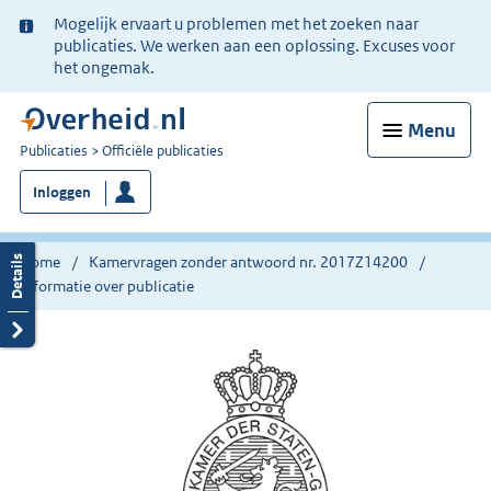
Ter
Mogelijk ervaart u problemen met het zoeken naar
informatie:
publicaties. We werken aan een oplossing. Excuses voor
het ongemak.
Menu
U
Publicaties
Officiële publicaties
bent
Inloggen
nu
hier:
Home
Kamervragen zonder antwoord nr. 2017Z14200
Informatie over publicatie