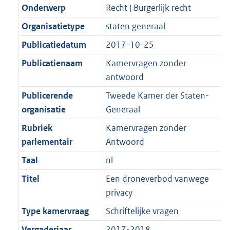
K
2
Onderwerp
Recht | Burgerlijk recht
t
a
b
K
t
Organisatietype
staten generaal
b
Publicatiedatum
2017-10-25
Publicatienaam
Kamervragen zonder
antwoord
Publicerende
Tweede Kamer der Staten-
organisatie
Generaal
Rubriek
Kamervragen zonder
parlementair
Antwoord
Taal
nl
Titel
Een droneverbod vanwege
privacy
Type kamervraag
Schriftelijke vragen
Vergaderjaar
2017-2018