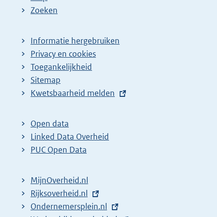
Zoeken
Informatie hergebruiken
Privacy en cookies
Toegankelijkheid
Sitemap
E
Kwetsbaarheid melden
x
t
Open data
e
Linked Data Overheid
r
PUC Open Data
n
e
MijnOverheid.nl
l
E
Rijksoverheid.nl
i
x
E
Ondernemersplein.nl
n