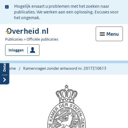
Ter
Mogelijk ervaart u problemen met het zoeken naar
informatie:
publicaties. We werken aan een oplossing. Excuses voor
het ongemak.
Menu
U
Publicaties
Officiële publicaties
bent
Inloggen
nu
hier:
Home
Kamervragen zonder antwoord nr. 2017Z10613