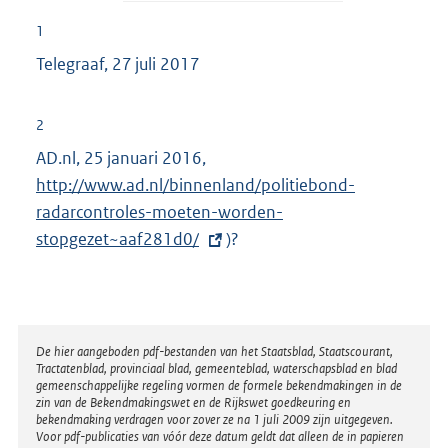
1
Telegraaf, 27 juli 2017
2
AD.nl, 25 januari 2016,
E
http://www.ad.nl/binnenland/politiebond-
x
radarcontroles-moeten-worden-
t
stopgezet~aaf281d0/
e
)?
r
n
e
l
Disclaimer
De hier aangeboden pdf-bestanden van het Staatsblad, Staatscourant,
Tractatenblad, provinciaal blad, gemeenteblad, waterschapsblad en blad
i
gemeenschappelijke regeling vormen de formele bekendmakingen in de
n
zin van de Bekendmakingswet en de Rijkswet goedkeuring en
bekendmaking verdragen voor zover ze na 1 juli 2009 zijn uitgegeven.
k
Voor pdf-publicaties van vóór deze datum geldt dat alleen de in papieren