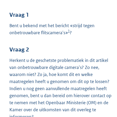
t
t
e
Vraag 1
:
3
Bent u bekend met het bericht «strijd tegen
8
1
onbetrouwbare flitscamera's»
?
K
b
Vraag 2
Herkent u de geschetste problematiek in dit artikel
van onbetrouwbare digitale camera's? Zo nee,
waarom niet? Zo ja, hoe komt dit en welke
maatregelen heeft u genomen om dit op te lossen?
Indien u nog geen aanvullende maatregelen heeft
genomen, bent u dan bereid om hierover contact op
te nemen met het Openbaar Ministerie (OM) en de
Kamer over de uitkomsten van dit overleg te
informeren?