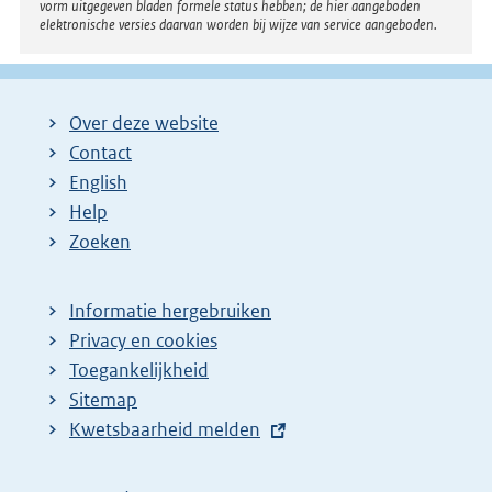
:
vorm uitgegeven bladen formele status hebben; de hier aangeboden
elektronische versies daarvan worden bij wijze van service aangeboden.
Over deze website
Contact
English
Help
Zoeken
Informatie hergebruiken
Privacy en cookies
Toegankelijkheid
Sitemap
E
Kwetsbaarheid melden
x
t