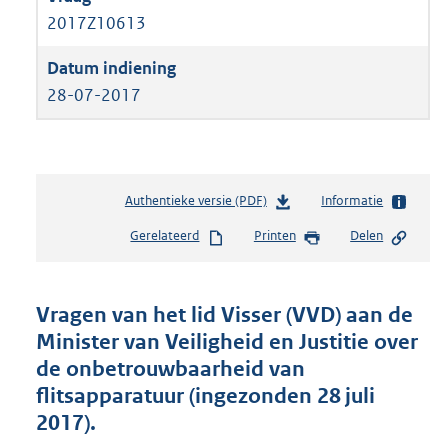
2017Z10613
28-07-2017
Authentieke versie (PDF)
b
Informatie
e
Gerelateerd
Printen
Delen
s
t
a
n
Vragen van het lid Visser (VVD) aan de
d
Minister van Veiligheid en Justitie over
s
de onbetrouwbaarheid van
g
r
flitsapparatuur (ingezonden 28 juli
o
2017).
o