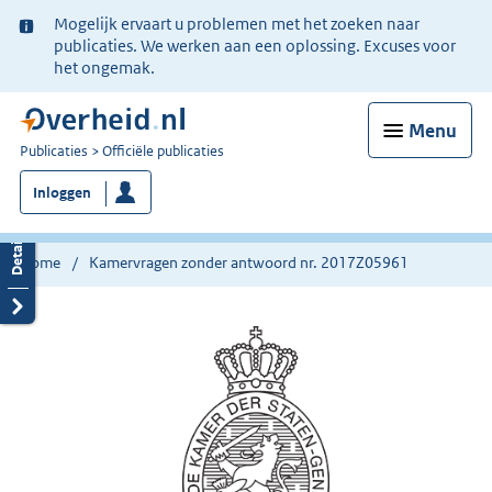
Ter
Mogelijk ervaart u problemen met het zoeken naar
informatie:
publicaties. We werken aan een oplossing. Excuses voor
het ongemak.
Menu
U
Publicaties
Officiële publicaties
bent
Inloggen
nu
hier:
Home
Kamervragen zonder antwoord nr. 2017Z05961