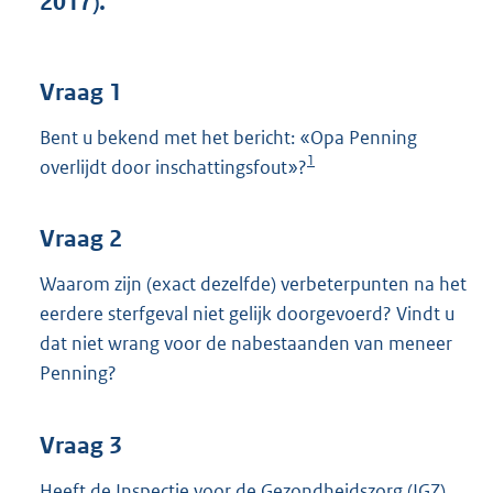
2017).
t
t
e
:
Vraag 1
3
6
Bent u bekend met het bericht: «Opa Penning
K
1
overlijdt door inschattingsfout»?
b
Vraag 2
Waarom zijn (exact dezelfde) verbeterpunten na het
eerdere sterfgeval niet gelijk doorgevoerd? Vindt u
dat niet wrang voor de nabestaanden van meneer
Penning?
Vraag 3
Heeft de Inspectie voor de Gezondheidszorg (IGZ)