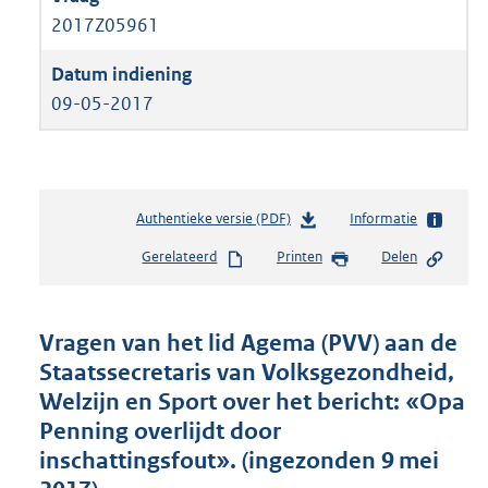
2017Z05961
09-05-2017
Authentieke versie (PDF)
b
Informatie
e
Gerelateerd
Printen
Delen
s
t
a
n
Vragen van het lid Agema (PVV) aan de
d
Staatssecretaris van Volksgezondheid,
s
Welzijn en Sport over het bericht: «Opa
g
r
Penning overlijdt door
o
inschattingsfout». (ingezonden 9 mei
o