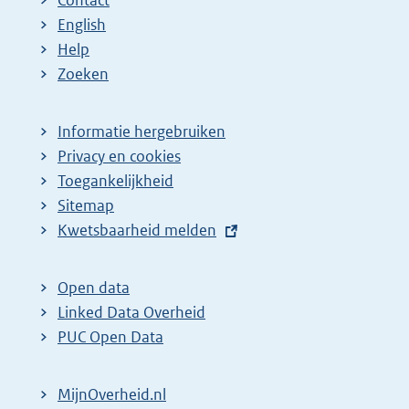
Contact
English
Help
Zoeken
Informatie hergebruiken
Privacy en cookies
Toegankelijkheid
Sitemap
E
Kwetsbaarheid melden
x
t
Open data
e
Linked Data Overheid
r
PUC Open Data
n
e
MijnOverheid.nl
l