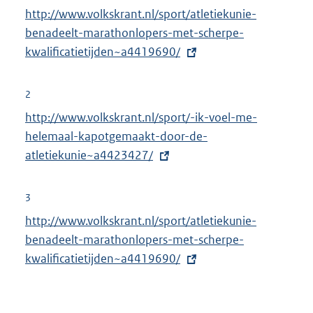
E
http://www.volkskrant.nl/sport/atletiekunie-
x
benadeelt-marathonlopers-met-scherpe-
t
kwalificatietijden~a4419690/
e
r
2
n
E
http://www.volkskrant.nl/sport/-ik-voel-me-
e
x
helemaal-kapotgemaakt-door-de-
l
t
atletiekunie~a4423427/
i
e
n
r
3
k
n
E
http://www.volkskrant.nl/sport/atletiekunie-
:
e
x
benadeelt-marathonlopers-met-scherpe-
l
t
kwalificatietijden~a4419690/
i
e
n
r
k