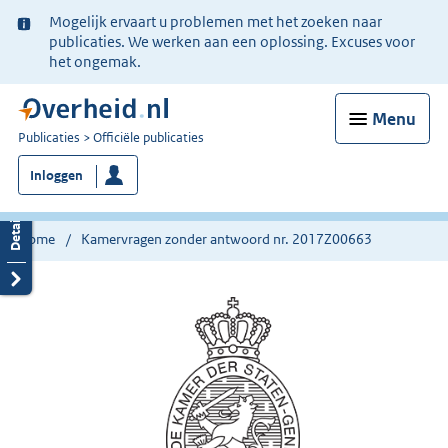
Ter
Mogelijk ervaart u problemen met het zoeken naar
informatie:
publicaties. We werken aan een oplossing. Excuses voor
het ongemak.
Menu
U
Publicaties
Officiële publicaties
bent
Inloggen
nu
hier:
Home
Kamervragen zonder antwoord nr. 2017Z00663