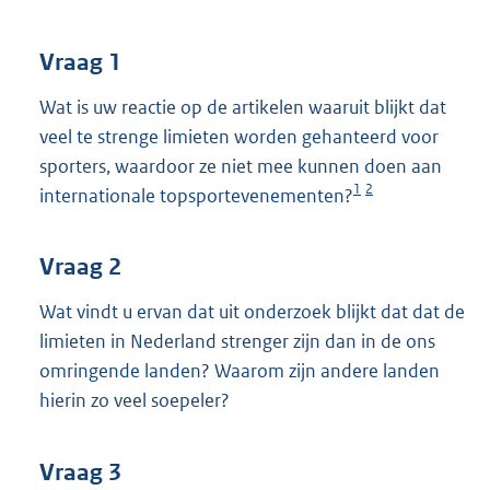
t
t
e
Vraag 1
:
3
Wat is uw reactie op de artikelen waaruit blijkt dat
9
veel te strenge limieten worden gehanteerd voor
K
sporters, waardoor ze niet mee kunnen doen aan
b
1
2
internationale topsportevenementen?
Vraag 2
Wat vindt u ervan dat uit onderzoek blijkt dat dat de
limieten in Nederland strenger zijn dan in de ons
omringende landen? Waarom zijn andere landen
hierin zo veel soepeler?
Vraag 3