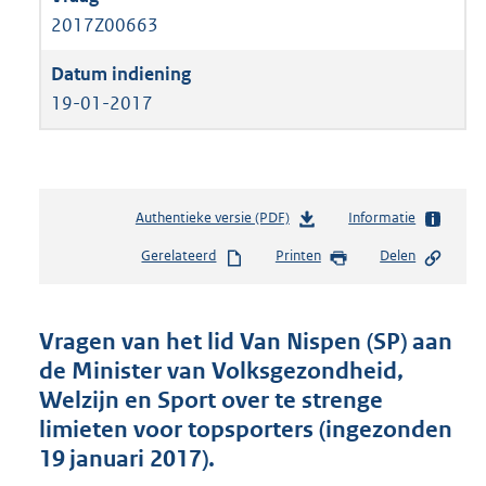
2017Z00663
19-01-2017
Authentieke versie (PDF)
b
Informatie
e
Gerelateerd
Printen
Delen
s
t
a
n
Vragen van het lid Van Nispen (SP) aan
d
de Minister van Volksgezondheid,
s
Welzijn en Sport over te strenge
g
r
limieten voor topsporters (ingezonden
o
19 januari 2017).
o