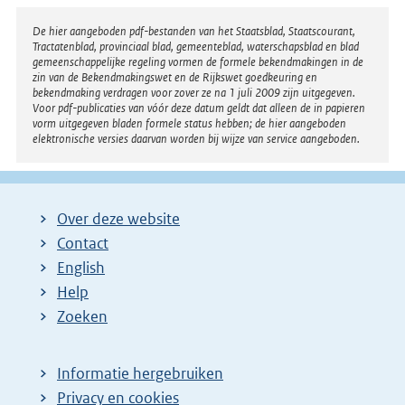
n
:
e
Disclaimer
De hier aangeboden pdf-bestanden van het Staatsblad, Staatscourant,
Tractatenblad, provinciaal blad, gemeenteblad, waterschapsblad en blad
l
gemeenschappelijke regeling vormen de formele bekendmakingen in de
i
zin van de Bekendmakingswet en de Rijkswet goedkeuring en
bekendmaking verdragen voor zover ze na 1 juli 2009 zijn uitgegeven.
n
Voor pdf-publicaties van vóór deze datum geldt dat alleen de in papieren
k
vorm uitgegeven bladen formele status hebben; de hier aangeboden
elektronische versies daarvan worden bij wijze van service aangeboden.
:
Over deze website
Contact
English
Help
Zoeken
Informatie hergebruiken
Privacy en cookies