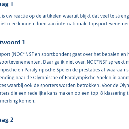
o
aag 1
o
 is uw reactie op de artikelen waaruit blijkt dat veel te st
t
niet mee kunnen doen aan internationale topsporteveneme
t
e
:
twoord 1
4
sport (NOC*NSF en sportbonden) gaat over het bepalen en ha
2
sportevenementen. Daar ga ik niet over. NOC*NSF spreekt
mpische en Paralympische Spelen de prestaties af waaraan s
b
zending naar de Olympische of Paralympische Spelen in aanme
ces waarbij ook de sporters worden betrokken. Voor de Olymp
rters die een redelijke kans maken op een top-8 klassering t
merking komen.
aag 2