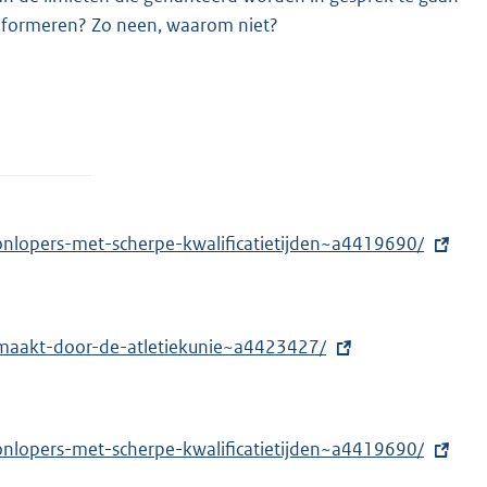
informeren? Zo neen, waarom niet?
honlopers-met-scherpe-kwalificatietijden~a4419690/
emaakt-door-de-atletiekunie~a4423427/
honlopers-met-scherpe-kwalificatietijden~a4419690/