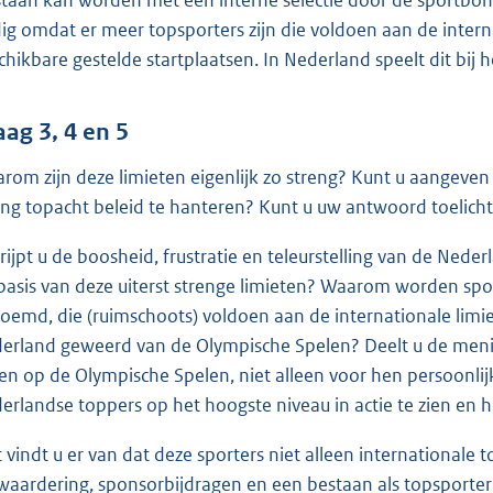
staan kan worden met een interne selectie door de sportbond 
ig omdat er meer topsporters zijn die voldoen aan de inter
chikbare gestelde startplaatsen. In Nederland speelt dit bij 
aag 3, 4 en 5
rom zijn deze limieten eigenlijk zo streng? Kunt u aangeven
eng topacht beleid te hanteren? Kunt u uw antwoord toelich
rijpt u de boosheid, frustratie en teleurstelling van de Nede
basis van deze uiterst strenge limieten? Waarom worden spor
oemd, die (ruimschoots) voldoen aan de internationale limie
erland geweerd van de Olympische Spelen? Deelt u de menin
en op de Olympische Spelen, niet alleen voor hen persoonli
erlandse toppers op het hoogste niveau in actie te zien en 
 vindt u er van dat deze sporters niet alleen internation
waardering, sponsorbijdragen en een bestaan als topsporte