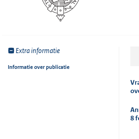
Toon
Extra informatie
meer
van:
Informatie over publicatie
Vr
ov
An
8 