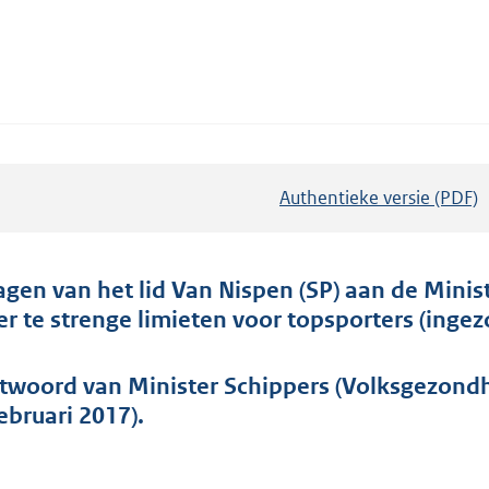
Authentieke versie (PDF)
b
e
s
t
agen van het lid Van Nispen (SP) aan de Minis
a
er te strenge limieten voor topsporters (ingez
n
d
twoord van Minister Schippers (Volksgezondh
s
februari 2017).
g
r