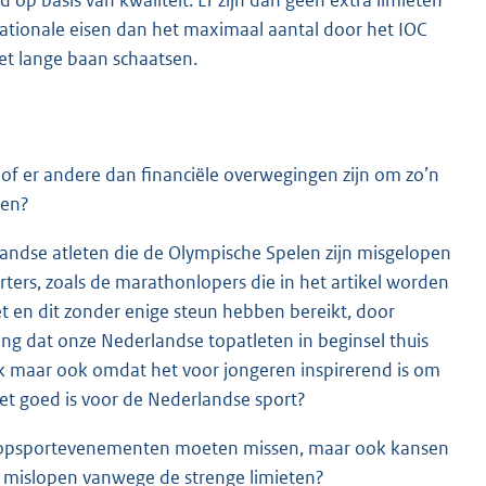
op basis van kwaliteit. Er zijn dan geen extra limieten
nationale eisen dan het maximaal aantal door het IOC
het lange baan schaatsen.
 of er andere dan financiële overwegingen zijn om zo’n
ten?
rlandse atleten die de Olympische Spelen zijn misgelopen
ters, zoals de marathonlopers die in het artikel worden
t en dit zonder enige steun hebben bereikt, door
g dat onze Nederlandse topatleten in beginsel thuis
jk maar ook omdat het voor jongeren inspirerend is om
het goed is voor de Nederlandse sport?
ale topsportevenementen moeten missen, maar ook kansen
r mislopen vanwege de strenge limieten?