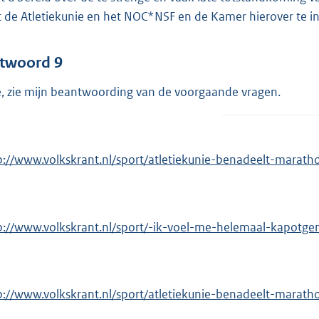
 de Atletiekunie en het NOC*NSF en de Kamer hierover te 
twoord 9
, zie mijn beantwoording van de voorgaande vragen.
p://www.volkskrant.nl/sport/atletiekunie-benadeelt-marat
p://www.volkskrant.nl/sport/-ik-voel-me-helemaal-kapotg
p://www.volkskrant.nl/sport/atletiekunie-benadeelt-marat