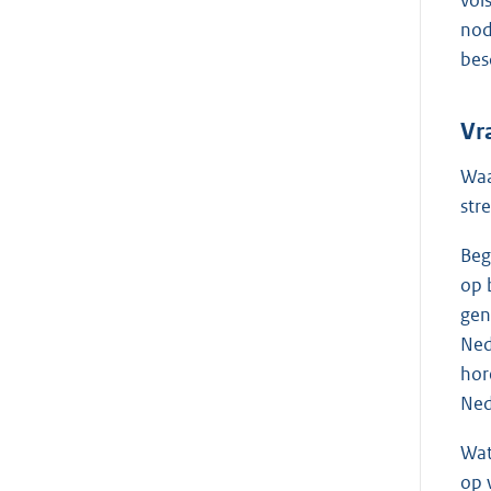
vol
nod
bes
Vr
Waa
str
Beg
op 
gen
Ned
hor
Ned
Wat
op 