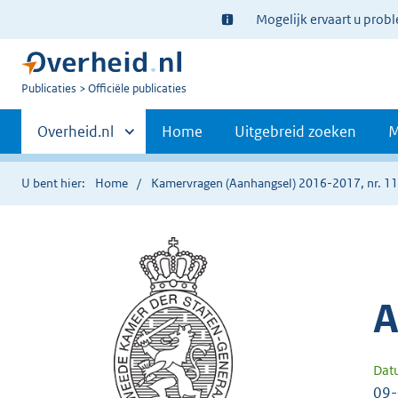
Ter
Mogelijk ervaart u prob
informatie:
U
Publicaties
Officiële publicaties
bent
Primaire
nu
Andere
Overheid.nl
Home
Uitgebreid zoeken
M
hier:
sites
navigatie
binnen
U bent hier:
Home
Kamervragen (Aanhangsel) 2016-2017, nr. 1
A
Dat
09-