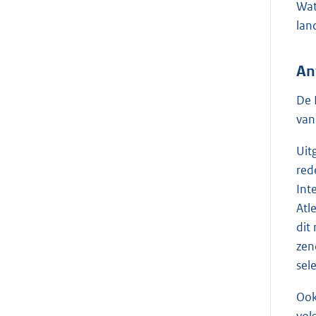
Wat
lan
An
De 
van
Uit
red
Int
Atl
dit
zen
sele
Ook