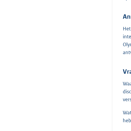
An
Het
int
Oly
ant
Vr
Waa
dis
ver
Wat
heb