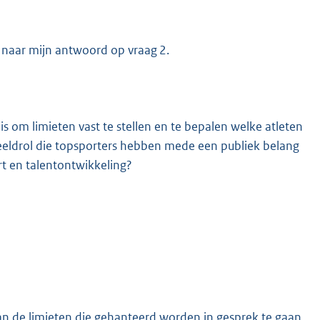
k naar mijn antwoord op vraag 2.
is om limieten vast te stellen en te bepalen welke atleten
eldrol die topsporters hebben mede een publiek belang
rt en talentontwikkeling?
an de limieten die gehanteerd worden in gesprek te gaan