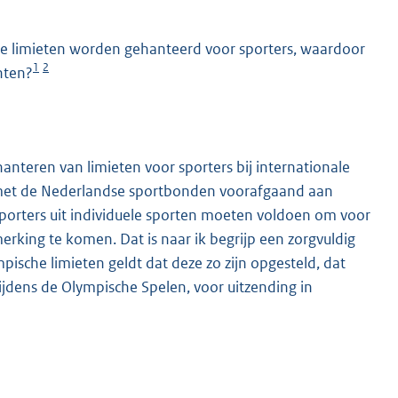
renge limieten worden gehanteerd voor sporters, waardoor
1
2
nten?
nteren van limieten voor sporters bij internationale
 met de Nederlandse sportbonden voorafgaand aan
K
porters uit individuele sporten moeten voldoen om voor
rking te komen. Dat is naar ik begrijp een zorgvuldig
ische limieten geldt dat deze zo zijn opgesteld, dat
ijdens de Olympische Spelen, voor uitzending in