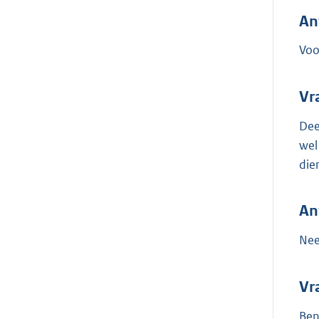
An
Voo
Vr
Dee
wel
die
An
Nee
Vr
Ben