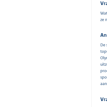
Vr
Wat
ze 
An
De 
top
Oly
uit
pro
spo
aan
Vr