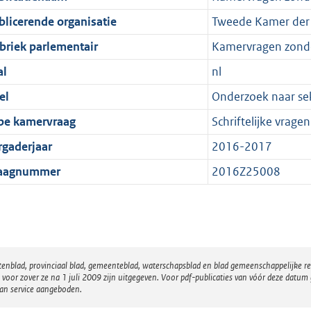
blicerende organisatie
Tweede Kamer der 
briek parlementair
Kamervragen zond
al
nl
el
Onderzoek naar sek
pe kamervraag
Schriftelijke vragen
rgaderjaar
2016-2017
aagnummer
2016Z25008
atenblad, provinciaal blad, gemeenteblad, waterschapsblad en blad gemeenschappelijke 
 zover ze na 1 juli 2009 zijn uitgegeven. Voor pdf-publicaties van vóór deze datum g
van service aangeboden.