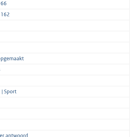
966
1162
opgemaakt
8
 | Sport
er antwoord