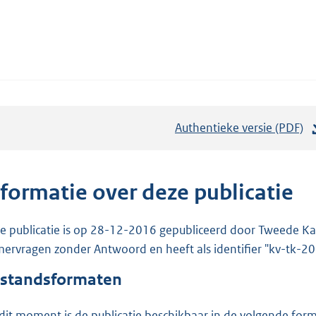
Authentieke versie (PDF)
b
e
s
t
nformatie over deze publicatie
a
n
e publicatie is op 28-12-2016 gepubliceerd door Tweede Kam
d
ervragen zonder Antwoord en heeft als identifier "kv-tk-
s
standsformaten
g
r
dit moment is de publicatie beschikbaar in de volgende for