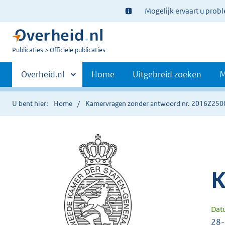
Ter
Mogelijk ervaart u prob
informatie:
U
Publicaties
Officiële publicaties
bent
Primaire
nu
Andere
Overheid.nl
Home
Uitgebreid zoeken
M
hier:
sites
navigatie
binnen
U bent hier:
Home
Kamervragen zonder antwoord nr. 2016Z250
K
Dat
28-