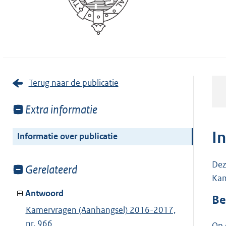
Terug naar de publicatie
Toon
Extra informatie
meer
van:
I
Informatie over publicatie
Dez
Toon
Gerelateerd
Kam
meer
van:
Antwoord
Be
Kamervragen (Aanhangsel) 2016-2017,
nr. 966
Op 