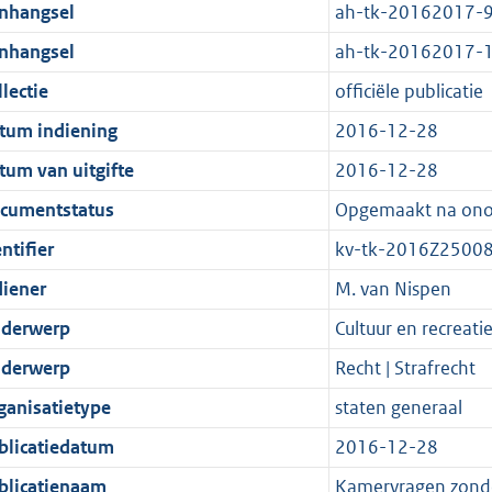
t
a
c
i
:
e
t
t
nhangsel
ah-tk-20162017-
d
n
i
t
a
c
3
:
e
t
nhangsel
ah-tk-20162017-
s
d
e
i
t
a
8
7
:
e
g
s
i
e
i
t
K
K
4
:
lectie
officiële publicatie
r
g
n
i
e
i
b
b
K
4
tum indiening
2016-12-28
o
r
f
n
i
e
b
K
tum van uitgifte
2016-12-28
o
o
o
f
n
i
b
t
o
r
o
f
n
cumentstatus
Opgemaakt na on
t
t
m
r
o
f
ntifier
kv-tk-2016Z2500
e
t
a
m
r
o
diener
M. van Nispen
:
e
a
a
m
r
2
:
t
a
a
m
derwerp
Cultuur en recreatie
K
2
t
a
a
derwerp
Recht | Strafrecht
b
K
t
a
ganisatietype
staten generaal
b
t
blicatiedatum
2016-12-28
blicatienaam
Kamervragen zond