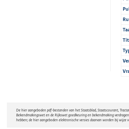
Pu
Ru
Ta
Tit
Ty
Ve
Vr
De hier aangeboden pdf-bestanden van het Staatsblad, Staatscourant, Tract
Disclaimer
Bekendmakingswet en de Rijkswet goedkeuring en bekendmaking verdragen voor
hebben; de hier aangeboden elektronische versies daarvan worden bij wijze 