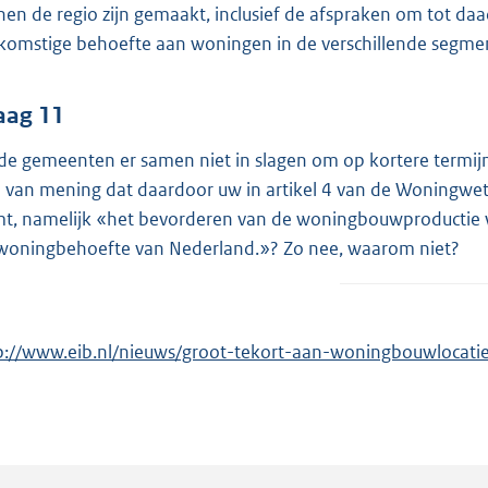
nen de regio zijn gemaakt, inclusief de afspraken om tot da
komstige behoefte aan woningen in de verschillende segmen
aag 11
de gemeenten er samen niet in slagen om op kortere termijn
 van mening dat daardoor uw in artikel 4 van de Woningwet
t, namelijk «het bevorderen van de woningbouwproductie waa
woningbehoefte van Nederland.»? Zo nee, waarom niet?
p://www.eib.nl/nieuws/groot-tekort-aan-woningbouwlocatie