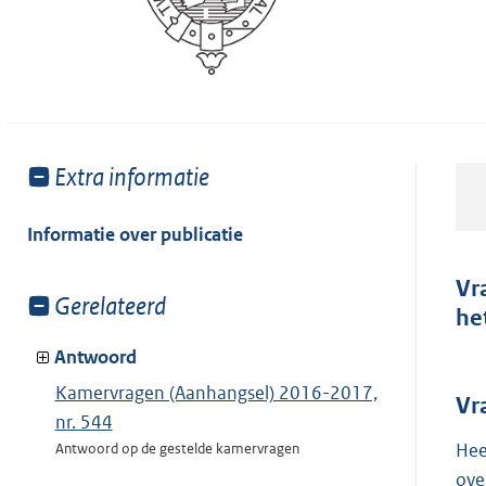
Toon
Extra informatie
meer
van:
Informatie over publicatie
Vr
Toon
Gerelateerd
he
meer
van:
Antwoord
Kamervragen (Aanhangsel) 2016-2017,
Vr
nr. 544
Hee
Antwoord op de gestelde kamervragen
ove