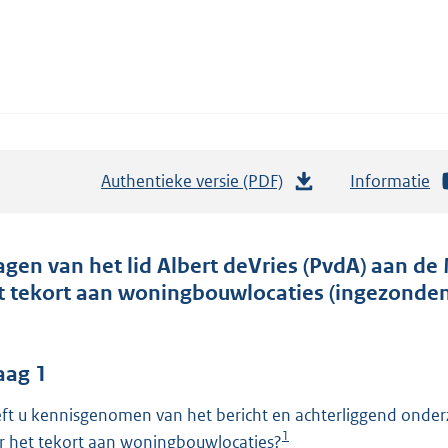
Authentieke versie (PDF)
b
Informatie
e
s
t
agen van het lid Albert deVries (PvdA) aan de
a
t tekort aan woningbouwlocaties (ingezonden
n
d
s
aag 1
g
ft u kennisgenomen van het bericht en achterliggend onderz
r
1
r het tekort aan woningbouwlocaties?