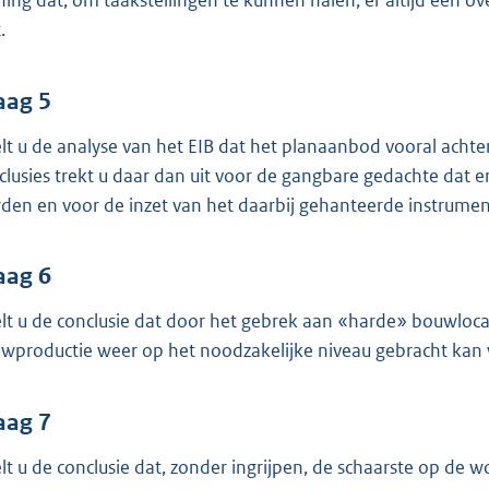
ing dat, om taakstellingen te kunnen halen, er altijd een 
.
aag 5
lt u de analyse van het EIB dat het planaanbod vooral achte
clusies trekt u daar dan uit voor de gangbare gedachte dat 
den en voor de inzet van het daarbij gehanteerde instrumen
aag 6
lt u de conclusie dat door het gebrek aan «harde» bouwloca
wproductie weer op het noodzakelijke niveau gebracht kan
aag 7
lt u de conclusie dat, zonder ingrijpen, de schaarste op d