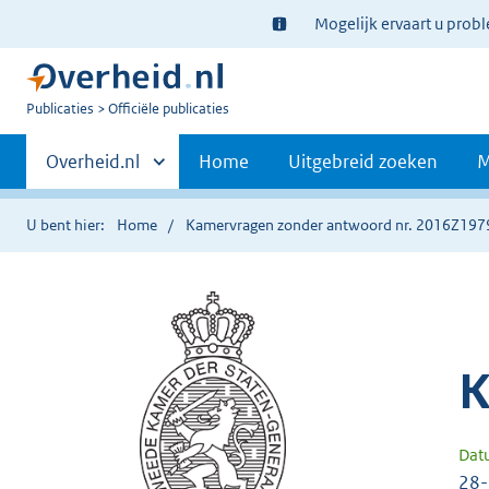
Ter
Mogelijk ervaart u prob
informatie:
U
Publicaties
Officiële publicaties
bent
Primaire
nu
Andere
Overheid.nl
Home
Uitgebreid zoeken
M
hier:
sites
navigatie
binnen
U bent hier:
Home
Kamervragen zonder antwoord nr. 2016Z197
K
Dat
28-