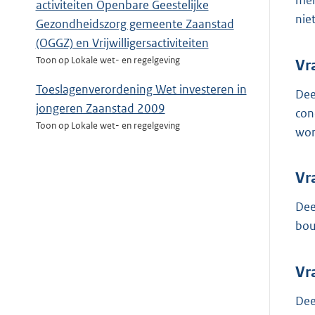
men
activiteiten Openbare Geestelijke
niet
Gezondheidszorg gemeente Zaanstad
(OGGZ) en Vrijwilligersactiviteiten
Toon op Lokale wet- en regelgeving
Vr
Toeslagenverordening Wet investeren in
Dee
jongeren Zaanstad 2009
con
Toon op Lokale wet- en regelgeving
wor
Vr
Dee
bou
Vr
Dee