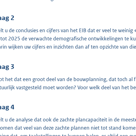
o
o
t
aag 2
t
lt u de conclusies en cijfers van het EIB dat er veel te wein
e
tot 2025 de verwachte demografische ontwikkelingen te 
:
rin wijken uw cijfers en inzichten dan af ten opzichte van di
4
1
aag 3
K
b
pt het dat een groot deel van de bouwplanning, dat toch al f
tuurlijk vastgesteld moet worden? Voor welk deel van het be
aag 4
lt u de analyse dat ook de zachte plancapaciteit in de meeste
omen dat veel van deze zachte plannen niet tot stand komen 