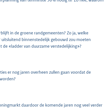
overplanning van tenminste 30% nodig is? Zo nee, waarom
rblijft in de groene randgemeenten? Zo ja, welke
er uitsluitend binnenstedelijk gebouwd zou moeten
t de «ladder van duurzame verstedelijking»?
ties er nog jaren overheen zullen gaan voordat de
 worden?
e woningmarkt daardoor de komende jaren nog veel verder