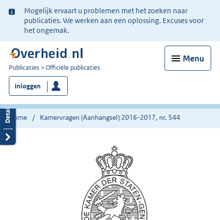
Ter
Mogelijk ervaart u problemen met het zoeken naar
informatie:
publicaties. We werken aan een oplossing. Excuses voor
het ongemak.
Menu
U
Publicaties
Officiële publicaties
bent
Inloggen
nu
hier:
Home
Kamervragen (Aanhangsel) 2016-2017, nr. 544