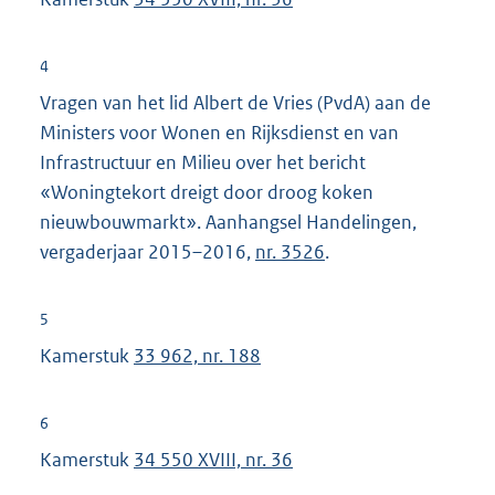
n
k
4
:
Vragen van het lid Albert de Vries (PvdA) aan de
Ministers voor Wonen en Rijksdienst en van
Infrastructuur en Milieu over het bericht
«Woningtekort dreigt door droog koken
nieuwbouwmarkt». Aanhangsel Handelingen,
vergaderjaar 2015–2016,
nr. 3526
.
5
Kamerstuk
33 962, nr. 188
6
Kamerstuk
34 550 XVIII, nr. 36