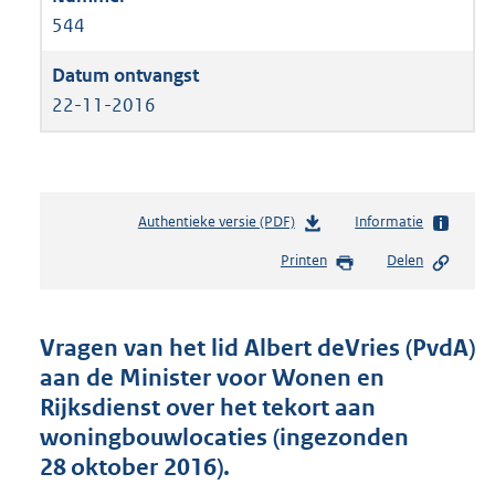
544
22-11-2016
Authentieke versie (PDF)
b
Informatie
e
Printen
Delen
s
t
a
n
Vragen van het lid Albert deVries (PvdA)
d
aan de Minister voor Wonen en
s
Rijksdienst over het tekort aan
g
r
woningbouwlocaties (ingezonden
o
28 oktober 2016).
o