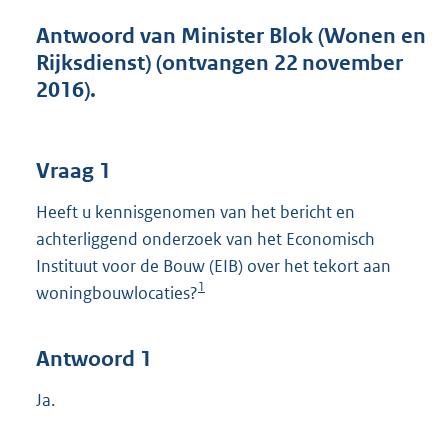
t
t
Antwoord van Minister Blok (Wonen en
e
Rijksdienst) (ontvangen 22 november
:
2016).
4
9
K
b
Vraag 1
Heeft u kennisgenomen van het bericht en
achterliggend onderzoek van het Economisch
Instituut voor de Bouw (EIB) over het tekort aan
1
woningbouwlocaties?
Antwoord 1
Ja.