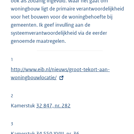
ook als zodanig ingevuld. Waar het gaat om
woningbouw ligt de primaire verantwoordelijkheid
voor het bouwen voor de woningbehoefte bij
gemeenten. Ik geef invulling aan de
systeemverantwoordelijkheid via de eerder
genoemde maatregelen.
1
E
http://www.eib.nl/nieuws/groot-tekort-aan-
x
woningbouwlocatie/
t
e
2
r
Kamerstuk
32 847, nr. 282
n
e
3
l
Kamerstuk
34 550 XVIII, nr. 36
i