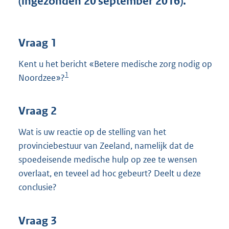
(ingezonden 20 september 2016).
t
t
e
:
Vraag 1
3
8
Kent u het bericht «Betere medische zorg nodig op
K
1
Noordzee»?
b
Vraag 2
Wat is uw reactie op de stelling van het
provinciebestuur van Zeeland, namelijk dat de
spoedeisende medische hulp op zee te wensen
overlaat, en teveel ad hoc gebeurt? Deelt u deze
conclusie?
Vraag 3