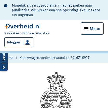
Ter
Mogelijk ervaart u problemen met het zoeken naar
informatie:
publicaties. We werken aan een oplossing. Excuses voor
het ongemak.
Menu
U
Publicaties
Officiële publicaties
bent
Inloggen
nu
hier:
Home
Kamervragen zonder antwoord nr. 2016Z16917