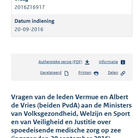
2016Z16917
20-09-2016
Authentieke versie (PDF)
b
Informatie
e
Gerelateerd
Printen
Delen
s
t
a
n
Vragen van de leden Vermue en Albert
d
de Vries (beiden PvdA) aan de Ministers
s
van Volksgezondheid, Welzijn en Sport
g
r
en van Veiligheid en Justitie over
o
spoedeisende medische zorg op zee
o