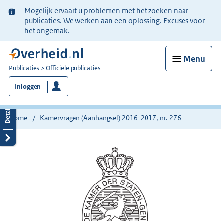
Ter
Mogelijk ervaart u problemen met het zoeken naar
informatie:
publicaties. We werken aan een oplossing. Excuses voor
het ongemak.
Menu
U
Publicaties
Officiële publicaties
bent
Inloggen
nu
hier:
Home
Kamervragen (Aanhangsel) 2016-2017, nr. 276