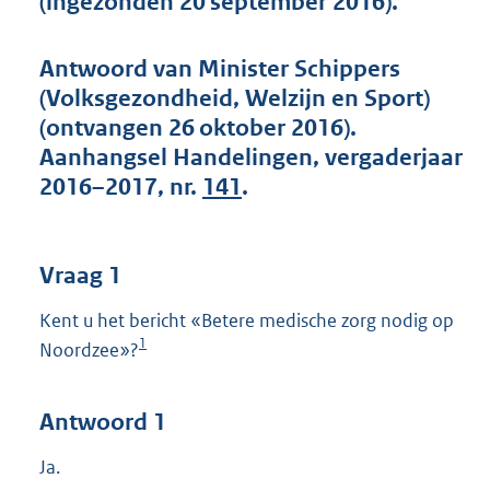
(ingezonden 20 september 2016).
t
t
e
Antwoord van Minister Schippers
:
(Volksgezondheid, Welzijn en Sport)
4
0
(ontvangen 26 oktober 2016).
K
Aanhangsel Handelingen, vergaderjaar
b
2016–2017, nr.
141
.
Vraag 1
Kent u het bericht «Betere medische zorg nodig op
1
Noordzee»?
Antwoord 1
Ja.