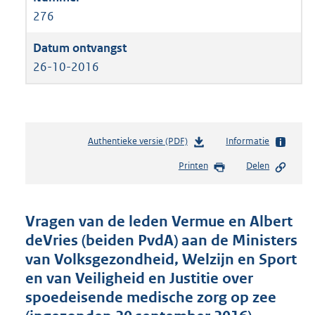
276
26-10-2016
Authentieke versie (PDF)
b
Informatie
e
Printen
Delen
s
t
a
n
Vragen van de leden Vermue en Albert
d
deVries (beiden PvdA) aan de Ministers
s
van Volksgezondheid, Welzijn en Sport
g
r
en van Veiligheid en Justitie over
o
spoedeisende medische zorg op zee
o