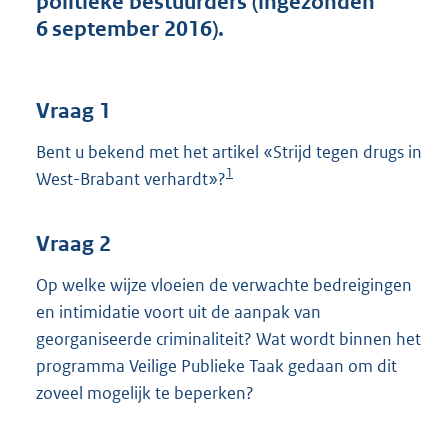
politieke bestuurders (ingezonden
t
6 september 2016).
t
e
:
3
Vraag 1
9
K
Bent u bekend met het artikel «Strijd tegen drugs in
b
1
West-Brabant verhardt»?
Vraag 2
Op welke wijze vloeien de verwachte bedreigingen
en intimidatie voort uit de aanpak van
georganiseerde criminaliteit? Wat wordt binnen het
programma Veilige Publieke Taak gedaan om dit
zoveel mogelijk te beperken?