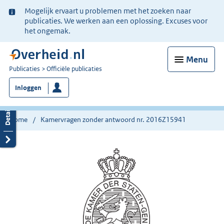
Ter
Mogelijk ervaart u problemen met het zoeken naar
informatie:
publicaties. We werken aan een oplossing. Excuses voor
het ongemak.
Menu
U
Publicaties
Officiële publicaties
bent
Inloggen
nu
hier:
Home
Kamervragen zonder antwoord nr. 2016Z15941