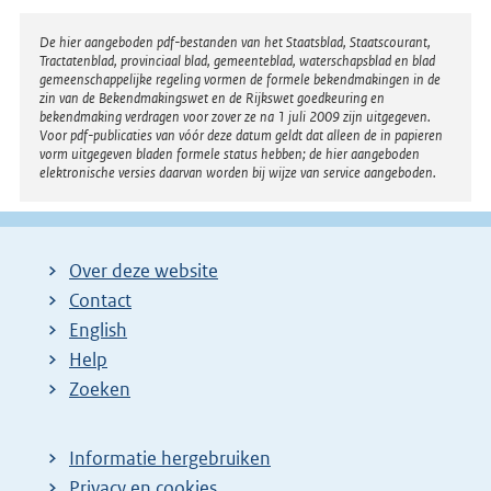
Disclaimer
De hier aangeboden pdf-bestanden van het Staatsblad, Staatscourant,
Tractatenblad, provinciaal blad, gemeenteblad, waterschapsblad en blad
gemeenschappelijke regeling vormen de formele bekendmakingen in de
zin van de Bekendmakingswet en de Rijkswet goedkeuring en
bekendmaking verdragen voor zover ze na 1 juli 2009 zijn uitgegeven.
Voor pdf-publicaties van vóór deze datum geldt dat alleen de in papieren
vorm uitgegeven bladen formele status hebben; de hier aangeboden
elektronische versies daarvan worden bij wijze van service aangeboden.
Over deze website
Contact
English
Help
Zoeken
Informatie hergebruiken
Privacy en cookies