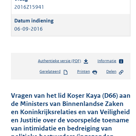
2016Z15941
06-09-2016
Authentieke versie (PDF)
b
Informatie
e
Gerelateerd
Printen
Delen
s
t
a
n
Vragen van het lid Koşer Kaya (D66) aan
d
de Ministers van Binnenlandse Zaken
s
en Koninkrijksrelaties en van Veiligheid
g
r
en Justitie over de voorspelde toename
o
van intimidatie en bedreiging van
o