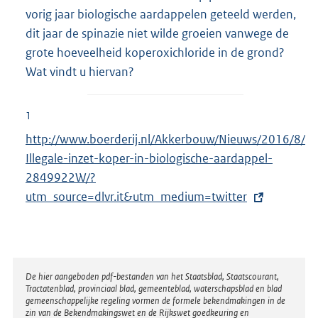
vorig jaar biologische aardappelen geteeld werden,
dit jaar de spinazie niet wilde groeien vanwege de
grote hoeveelheid koperoxichloride in de grond?
Wat vindt u hiervan?
1
E
http://www.boerderij.nl/Akkerbouw/Nieuws/2016/8/
x
Illegale-inzet-koper-in-biologische-aardappel-
t
2849922W/?
e
utm_source=dlvr.it&utm_medium=twitter
r
n
e
l
Disclaimer
De hier aangeboden pdf-bestanden van het Staatsblad, Staatscourant,
Tractatenblad, provinciaal blad, gemeenteblad, waterschapsblad en blad
i
gemeenschappelijke regeling vormen de formele bekendmakingen in de
n
zin van de Bekendmakingswet en de Rijkswet goedkeuring en