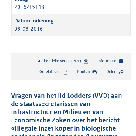
2016Z15148
08-08-2016
Authentieke versie (PDF)
b
Informatie
e
Gerelateerd
Printen
Delen
s
t
a
n
Vragen van het lid Lodders (VVD) aan
d
de staatssecretarissen van
s
Infrastructuur en Milieu en van
g
r
Economische Zaken over het bericht
o
«Illegale inzet koper in biologische
o