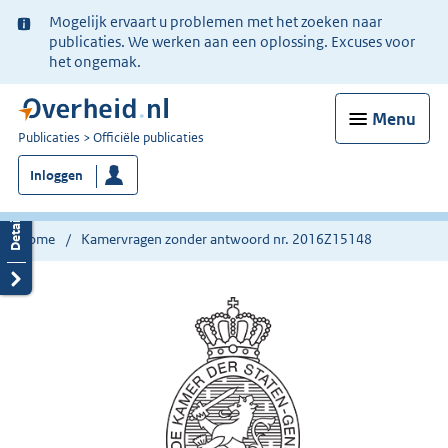
Ter
Mogelijk ervaart u problemen met het zoeken naar
informatie:
publicaties. We werken aan een oplossing. Excuses voor
het ongemak.
Menu
U
Publicaties
Officiële publicaties
bent
Inloggen
nu
hier:
Home
Kamervragen zonder antwoord nr. 2016Z15148