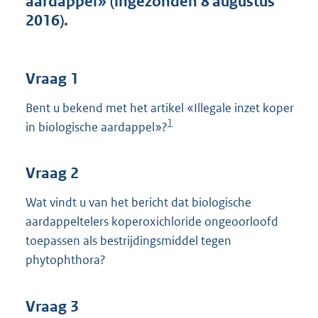
aardappel» (ingezonden 8 augustus
t
2016).
t
e
:
3
Vraag 1
9
K
Bent u bekend met het artikel «Illegale inzet koper
b
1
in biologische aardappel»?
Vraag 2
Wat vindt u van het bericht dat biologische
aardappeltelers koperoxichloride ongeoorloofd
toepassen als bestrijdingsmiddel tegen
phytophthora?
Vraag 3