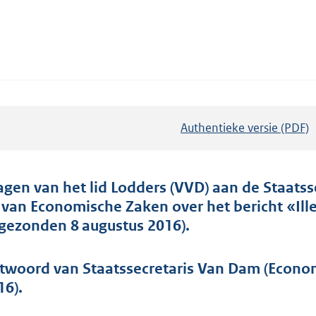
Authentieke versie (PDF)
b
e
s
t
agen van het lid Lodders (VVD) aan de Staatss
a
 van Economische Zaken over het bericht «Ille
n
ngezonden 8 augustus 2016).
d
s
twoord van Staatssecretaris Van Dam (Econo
g
16).
r