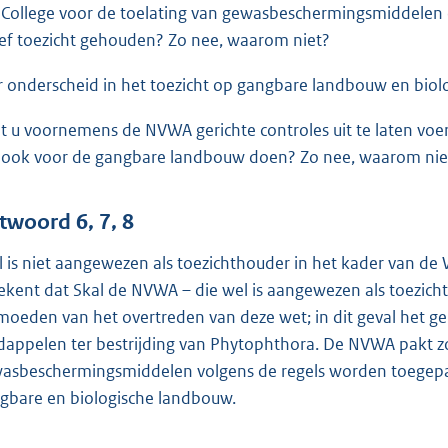
 College voor de toelating van gewasbeschermingsmiddelen en
ief toezicht gehouden? Zo nee, waarom niet?
er onderscheid in het toezicht op gangbare landbouw en biol
t u voornemens de NVWA gerichte controles uit te laten voere
 ook voor de gangbare landbouw doen? Zo nee, waarom nie
twoord 6, 7, 8
l is niet aangewezen als toezichthouder in het kader van d
ekent dat Skal de NVWA – die wel is aangewezen als toezic
moeden van het overtreden van deze wet; in dit geval het ge
dappelen ter bestrijding van Phytophthora. De NVWA pakt zo’n
asbeschermingsmiddelen volgens de regels worden toegepas
gbare en biologische landbouw.