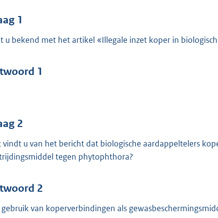
o
o
aag 1
t
t u bekend met het artikel «Illegale inzet koper in biologis
t
e
:
twoord 1
4
4
b
aag 2
 vindt u van het bericht dat biologische aardappeltelers ko
trijdingsmiddel tegen phytophthora?
twoord 2
 gebruik van koperverbindingen als gewasbeschermingsmiddel 