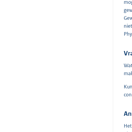
mog
gew
Gew
nie
Phy
Vr
Wat
mak
Kun
con
An
Het