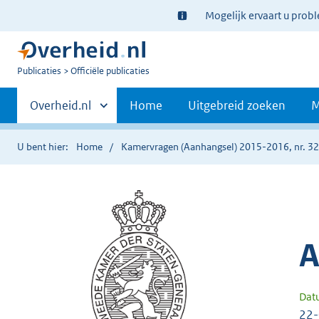
Ter
Mogelijk ervaart u prob
informatie:
U
Publicaties
Officiële publicaties
bent
Primaire
nu
Andere
Overheid.nl
Home
Uitgebreid zoeken
M
hier:
sites
navigatie
binnen
U bent hier:
Home
Kamervragen (Aanhangsel) 2015-2016, nr. 3
A
Dat
22-