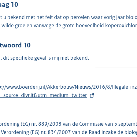
aag 10
t u bekend met het feit dat op percelen waar vorig jaar biol
t wilde groeien vanwege de grote hoeveelheid koperoxichlor
twoord 10
, dit specifieke geval is mij niet bekend.
p://www.boerderij.nl/Akkerbouw/Nieuws/2016/8/Illegale-i
_source=dlvr.it&utm_medium=twitter
ordening (EG) nr. 889/2008 van de Commissie van 5 septembe
 Verordening (EG) nr. 834/2007 van de Raad inzake de biolog