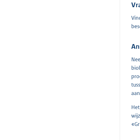
Vr
Vin
bes
An
Nee
bio
pro
tus
aan
Het
wij
«Gr