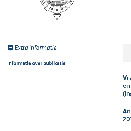
Toon
Extra informatie
meer
van:
Informatie over publicatie
Vr
en
(i
An
20