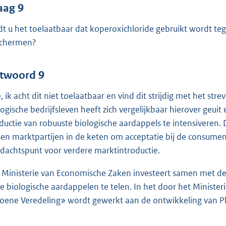
aag 9
dt u het toelaatbaar dat koperoxichloride gebruikt wordt te
chermen?
twoord 9
, ik acht dit niet toelaatbaar en vind dit strijdig met het s
logische bedrijfsleven heeft zich vergelijkbaar hierover geuit
ductie van robuuste biologische aardappels te intensiveren.
sen marktpartijen in de keten om acceptatie bij de consumen
dachtspunt voor verdere marktintroductie.
 Ministerie van Economische Zaken investeert samen met d
ze biologische aardappelen te telen. In het door het Minis
oene Veredeling» wordt gewerkt aan de ontwikkeling van P