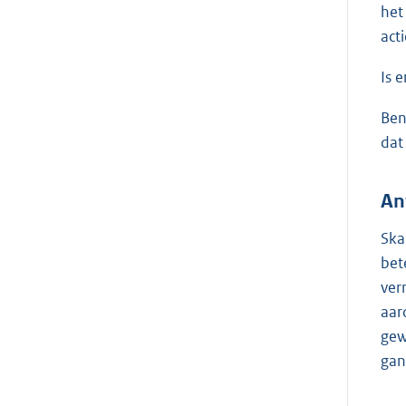
het
act
Is 
Ben
dat
An
Ska
bet
ver
aar
gew
gan