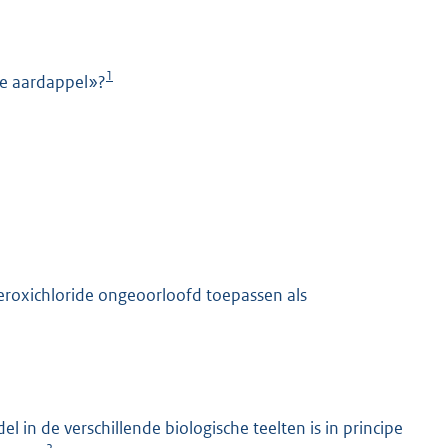
1
che aardappel»?
K
peroxichloride ongeoorloofd toepassen als
in de verschillende biologische teelten is in principe