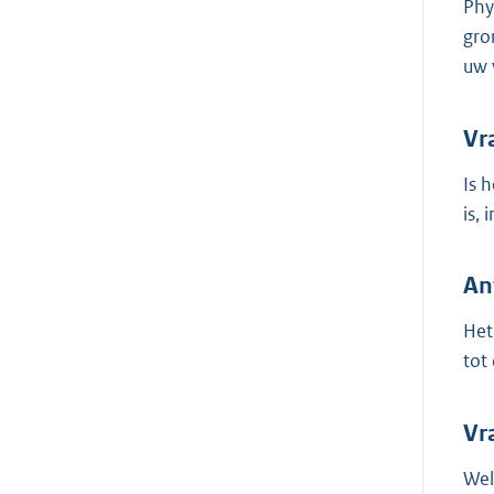
Phy
gro
uw 
Vr
Is 
is,
An
Het
tot
Vra
Wel