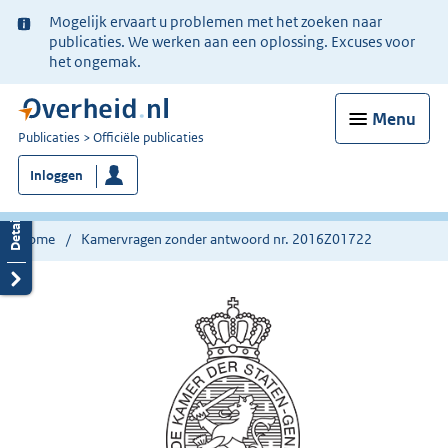
Ter
Mogelijk ervaart u problemen met het zoeken naar
informatie:
publicaties. We werken aan een oplossing. Excuses voor
het ongemak.
Menu
U
Publicaties
Officiële publicaties
bent
Inloggen
nu
hier:
Home
Kamervragen zonder antwoord nr. 2016Z01722