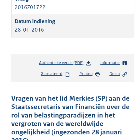
2016Z01722
28-01-2016
Authentieke versie (PDF)
b
Informatie
e
Gerelateerd
Printen
Delen
s
t
a
n
Vragen van het lid Merkies (SP) aan de
d
Staatssecretaris van Financiën over de
s
rol van belastingparadijzen in het
g
r
vergroten van de wereldwijde
o
ongelijkheid (ingezonden 28 januari
o