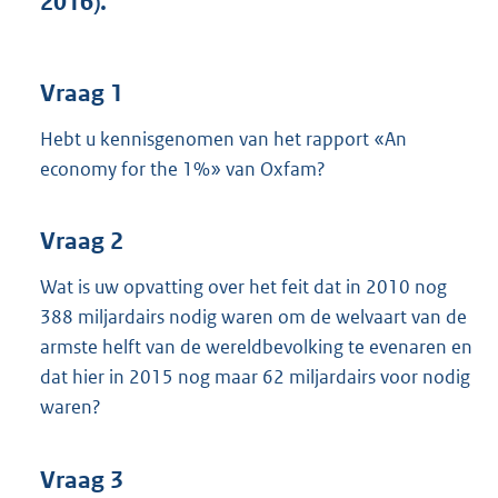
2016).
t
t
e
:
Vraag 1
3
7
Hebt u kennisgenomen van het rapport «An
K
economy for the 1%» van Oxfam?
b
Vraag 2
Wat is uw opvatting over het feit dat in 2010 nog
388 miljardairs nodig waren om de welvaart van de
armste helft van de wereldbevolking te evenaren en
dat hier in 2015 nog maar 62 miljardairs voor nodig
waren?
Vraag 3