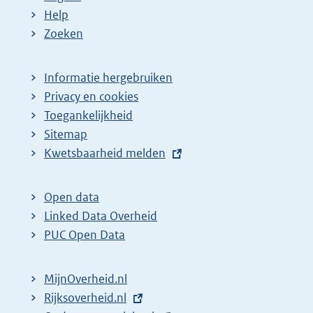
Help
Zoeken
Informatie hergebruiken
Privacy en cookies
Toegankelijkheid
Sitemap
E
Kwetsbaarheid melden
x
t
Open data
e
Linked Data Overheid
r
PUC Open Data
n
e
MijnOverheid.nl
l
E
Rijksoverheid.nl
i