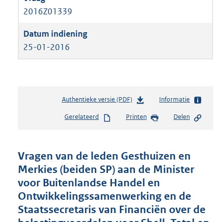
2016Z01339
25-01-2016
Authentieke versie (PDF)
b
Informatie
e
Gerelateerd
Printen
Delen
s
t
a
n
Vragen van de leden Gesthuizen en
d
Merkies (beiden SP) aan de Minister
s
voor Buitenlandse Handel en
g
r
Ontwikkelingssamenwerking en de
o
Staatssecretaris van Financiën over de
o