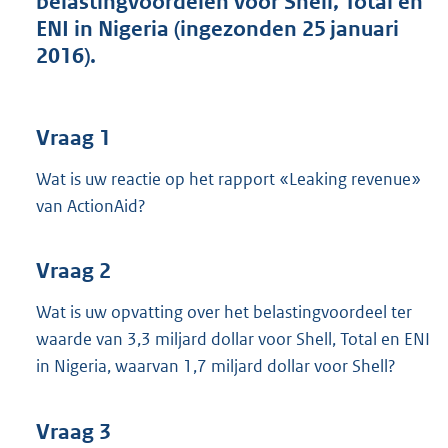
belastingvoordelen voor Shell, Total en
t
ENI in Nigeria (ingezonden 25 januari
t
e
2016).
:
3
8
K
Vraag 1
b
Wat is uw reactie op het rapport «Leaking revenue»
van ActionAid?
Vraag 2
Wat is uw opvatting over het belastingvoordeel ter
waarde van 3,3 miljard dollar voor Shell, Total en ENI
in Nigeria, waarvan 1,7 miljard dollar voor Shell?
Vraag 3