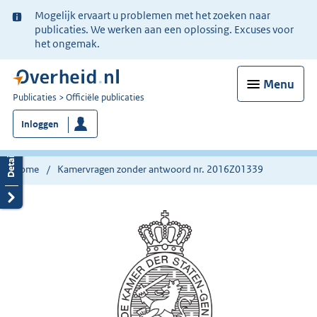
Ter
Mogelijk ervaart u problemen met het zoeken naar
informatie:
publicaties. We werken aan een oplossing. Excuses voor
het ongemak.
Menu
U
Publicaties
Officiële publicaties
bent
Inloggen
nu
hier:
Home
Kamervragen zonder antwoord nr. 2016Z01339